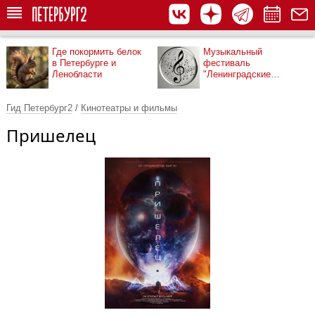
Где покормить белок
Музыкальный
в Петербурге и
фестиваль
Ленобласти
"Ленинградские
мосты"
Гид Петербург2
/
Кинотеатры и фильмы
Пришелец