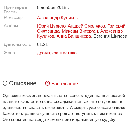
Премьера в
8 ноября 2018 г.
России
Режиссёр
Александр Куликов
Актёры
Юрий Цурило
,
Андрей Смоляков
,
Григорий
Сиятвинда
,
Максим Виторган
,
Александр
Куликов
,
Анна Банщикова
, Евгения Шипова
Длительность
01:31
Жанр
драма
,
фантастика
Описание
Расписание
Однажды космонавт оказывается совсем один на незнакомой
планете. Обстоятельства складывается так, что он должен в
одиночестве спасать свою жизнь. А смерть уже совсем близко.
Какое-то странное существо решает вступить с ним в контакт.
Это событие навсегда изменит его и дальнейшую судьбу.