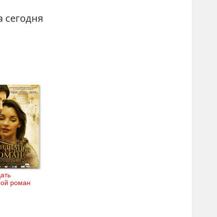
га
сегодня
ать
мой роман