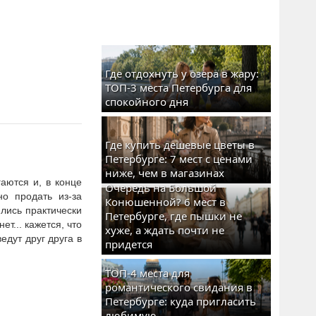
Где отдохнуть у озера в жару:
ТОП-3 места Петербурга для
спокойного дня
Где купить дешевые цветы в
Петербурге: 7 мест с ценами
ниже, чем в магазинах
аются и, в конце
Очередь на Большой
но продать из-за
Конюшенной? 6 мест в
лись практически
Петербурге, где пышки не
ет... кажется, что
хуже, а ждать почти не
едут друг друга в
придется
ТОП-4 места для
романтического свидания в
Петербурге: куда пригласить
любимую