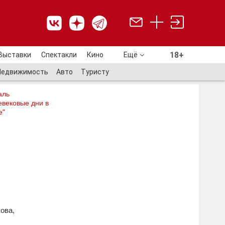
18+
Выставки
Спектакли
Кино
Ещё
18+
Недвижимость
Авто
Туристу
аль
евековые дни в
е"
ова,