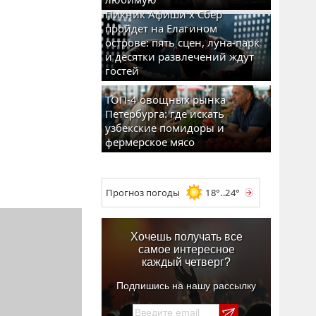
Пикник Афиши x Сбер
пройдет на Елагином
острове: пять сцен, луна-парк
и десятки развлечений ждут
гостей
ТОП-4 овощных рынка
Петербурга: где искать
узбекские помидоры и
фермерское мясо
Прогноз погоды
18°..24°
Хочешь получать все
самое интересное
каждый четверг?
Подпишись на нашу рассылку