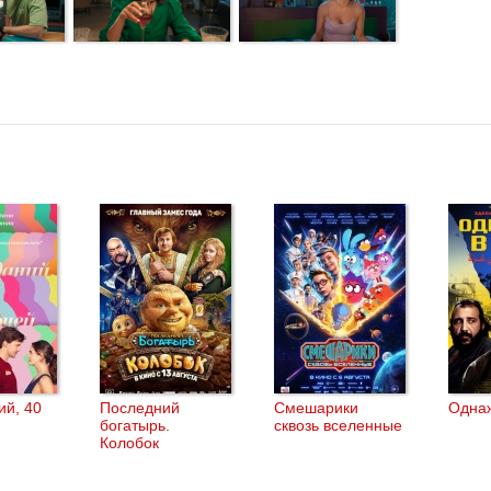
ий, 40
Последний
Смешарики
Однаж
богатырь.
сквозь вселенные
Колобок