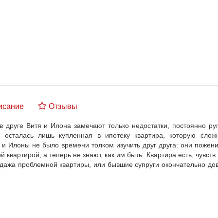
исание
Отзывы
в друге Витя и Илона замечают только недостатки, постоянно руг
ьи осталась лишь купленная в ипотеку квартира, которую слож
и Илоны не было времени толком изучить друг друга: они пожени
квартирой, а теперь не знают, как им быть. Квартира есть, чувств н
одажа проблемной квартиры, или бывшие супруги окончательно дов