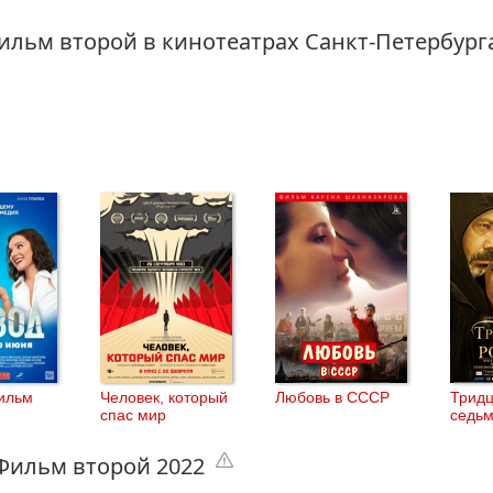
ильм второй в кинотеатрах Санкт-Петербур
ильм
Человек, который
Любовь в СССР
Тридц
спас мир
седь
Фильм второй 2022