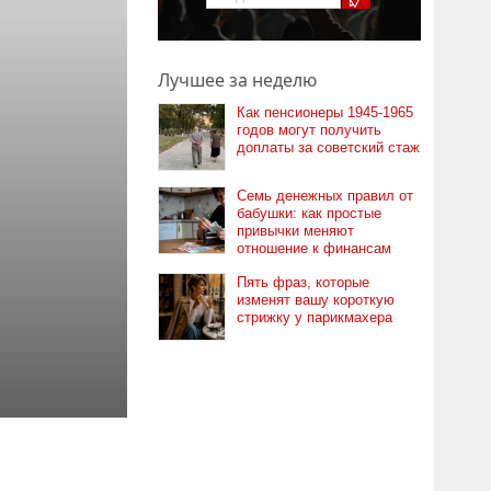
Лучшее за неделю
Как пенсионеры 1945-1965
годов могут получить
доплаты за советский стаж
Семь денежных правил от
бабушки: как простые
привычки меняют
отношение к финансам
Пять фраз, которые
изменят вашу короткую
стрижку у парикмахера