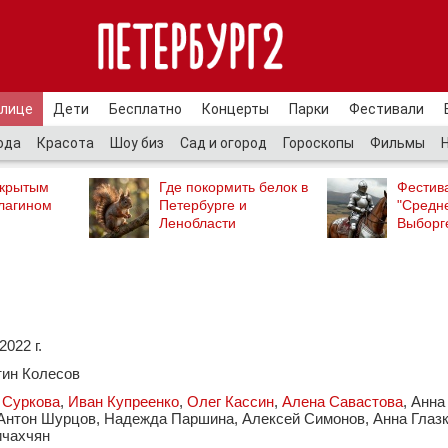
улице
Дети
Бесплатно
Концерты
Парки
Фестивали
ода
Красота
Шоу биз
Сад и огород
Гороскопы
Фильмы
ткрытым
Где покормить белок в
Фестив
лагином
Петербурге и
"Средн
Ленобласти
Выборг
2022 г.
тин Колесов
 Суркова
,
Иван Купреенко
,
Олег Кассин
,
Алена Савастова
, Анна
 Антон Шурцов, Надежда Паршина, Алексей Симонов, Анна Глазк
ичахчян