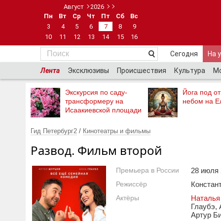
Август
2026
Пн
Вт
Ср
Чт
Пт
Сб
Вс
3
4
5
6
7
8
9
10
11
12
13
14
15
16
Сегодня
На 
Лента
Эксклюзивы
Происшествия
Культура
М
Экскурсия по саду-
Йога под о
трансформеру на
небом на Е
Исаакиевской площади
Гид Петербург2
/
Кинотеатры и фильмы
Развод. Фильм второй
Премьера в России
28 июля 
Режиссёр
Констан
Актёры
Наталья
Глаубэ,
Артур Б