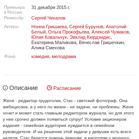
Премьера
31 декабря 2015 г.
в России
Режиссёр
Сергей Чекалов
Актёры
Нонна Гришаева
,
Сергей Бурунов
,
Анатолий
Белый
,
Ольга Прокофьева
,
Алексей Чумаков
,
Юлия Ковальчук
,
Эвклид Кюрдзидис
,
Екатерина Маликова, Вячеслав Гришечкин,
Алика Смехова
Жанр
комедия
,
мелодрама
Описание
Расписание
Женя - редактор-трудоголик, Стас - светский фотограф. Она
амбициозна, а у него по жизни - ни задачи, ни проблемы. Женя
хочет и может стать главным редактором журнала, но для этого
у нее срочно должен появиться супруг! Условие акционеров
издания - семейная аудитория нуждается в семейном
руководителе. И на решение этой задачи у девушки есть всего
неделя. Стас берется помочь девушке, в картотеке у модного