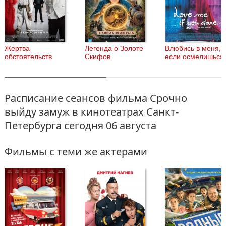
Жертва
Легенда о Золоте
Влюбись в меня,
обстоятельств
Скифов
если осмелишься
Расписание сеансов фильма Срочно
выйду замуж в кинотеатрах Санкт-
Петербурга
сегодня 06 августа
Фильмы с теми же актерами