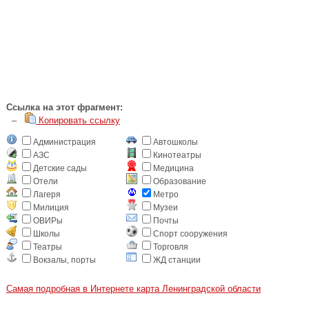
Cсылка на этот фрагмент:
–
Копировать ссылку
Администрация
Автошколы
АЗС
Кинотеатры
Детские сады
Медицина
Отели
Образование
Лагеря
Метро
Милиция
Музеи
ОВИРы
Почты
Школы
Спорт сооружения
Театры
Торговля
Вокзалы, порты
ЖД станции
Самая подробная в Интернете карта Ленинградской области