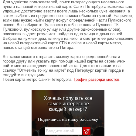
Для удобства пользователей, поиск интересующего населенного
пункта на нашей интерактивной карте Санкт-Петербурга максимально
упрощен: достаточно ввести всего лишь несколько букв названия, а
затем выбрать из предложенного списка объектов нужный. Например,
если вам нужно найти карту вокруг определенной части Пулковского
шоссе. Вы набираете Пулковско (чтобы не нашли Пулково, ТК
Пулково-3, пулковскую улицу или другие однокоренные слова),
поисковик выдает результат: найдена одна улица и дома по ней.
Выбрав на нужный дом, кликнув на него, и смотрите ее расположение
на новой интерактивной карте СПб в online и новой карты метро,
новых станций метрополитена Питера.
Вы также можете отправить ссылку карты определенной части
города другу или указать при помощи нашей карты на своем web-
сайте местонахождение вашего объекта. Для этого нажмите на
ссылку "Отметить точку на карте" под Петербург картой города и
следуйте инструкциям.
Новая карта метро Санкт-Петербурга.
График разводки мостов
.
Хочешь получать все
самое интересное
каждый четверг?
Подпишись на нашу рассылку