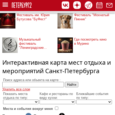
Фестиваль им. Юрия
Фестиваль "Мохнатый
Бутусова "БуФест"
Пикник"
Музыкальный
Где посмотреть кино
фестиваль
в Мурино
"Ленинградские
мосты"
Интерактивная карта мест отдыха и
мероприятий Санкт-Петербурга
Поиск адреса или объекта на карте :
Удалить все слои
Показать места
Кафе и рестораны по
Ближайшие события
отдыха по типу:
виду кухни:
по типу:
Места и события вокруг меня