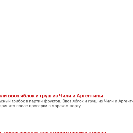
ли ввоз яблок и груш из Чили и Аргентины
сный грибок в партии фруктов. Ввоз яблок и груш из Чили и Аргент
ринято после проверки в морском порту...
ь после чеснока для второго урожая к осени