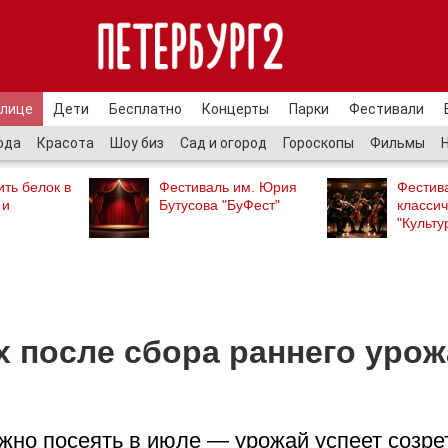
улице
Дети
Бесплатно
Концерты
Парки
Фестивали
ода
Красота
Шоу биз
Сад и огород
Гороскопы
Фильмы
ть белок в
Фестиваль им. Юрия
Фестив
 и
Бутусова "БуФест"
классич
"Культу
х после сбора раннего урож
жно посеять в июле — урожай успеет созре