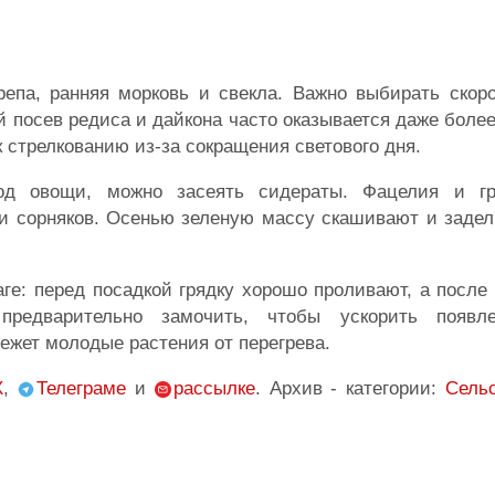
репа, ранняя морковь и свекла. Важно выбирать скор
й посев редиса и дайкона часто оказывается даже боле
 стрелкованию из-за сокращения светового дня.
под овощи, можно засеять сидераты. Фацелия и гр
и сорняков. Осенью зеленую массу скашивают и задел
аге: перед посадкой грядку хорошо проливают, а посл
редварительно замочить, чтобы ускорить появле
ежет молодые растения от перегрева.
X
,
Телеграме
и
рассылке
. Архив - категории:
Сельс