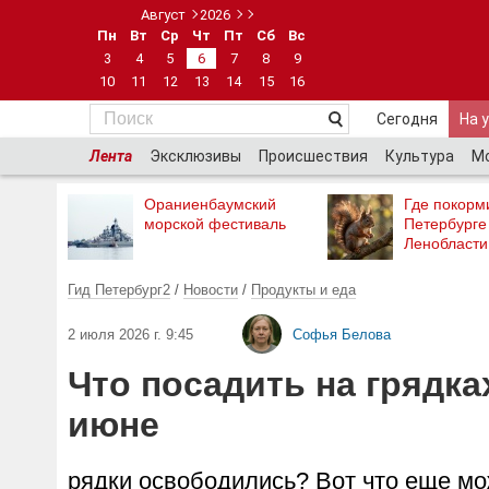
Август
2026
Пн
Вт
Ср
Чт
Пт
Сб
Вс
3
4
5
6
7
8
9
10
11
12
13
14
15
16
Сегодня
На 
Лента
Эксклюзивы
Происшествия
Культура
М
Ораниенбаумский
Где покорми
морской фестиваль
Петербурге
Ленобласти
Гид Петербург2
/
Новости
/
Продукты и еда
2 июля 2026 г. 9:45
Софья Белова
Что посадить на грядка
июне
рядки освободились? Вот что еще мо