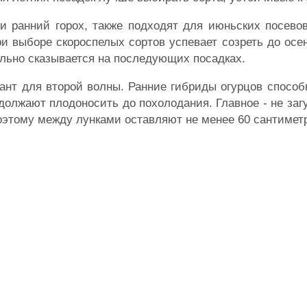
 и ранний горох, также подходят для июньских посево
и выборе скороспелых сортов успевает созреть до осен
льно сказывается на последующих посадках.
иант для второй волны. Ранние гибриды огурцов спосо
одолжают плодоносить до похолодания. Главное - не заг
поэтому между лунками оставляют не менее 60 сантимет