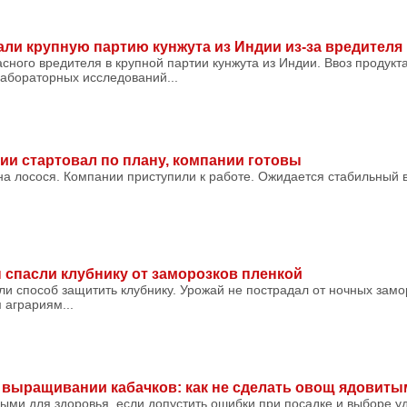
али крупную партию кунжута из Индии из-за вредителя
сного вредителя в крупной партии кунжута из Индии. Ввоз продукт
абораторных исследований...
ии стартовал по плану, компании готовы
на лосося. Компании приступили к работе. Ожидается стабильный в
спасли клубнику от заморозков пленкой
 способ защитить клубнику. Урожай не пострадал от ночных замо
 аграриям...
выращивании кабачков: как не сделать овощ ядовиты
ными для здоровья, если допустить ошибки при посадке и выборе у