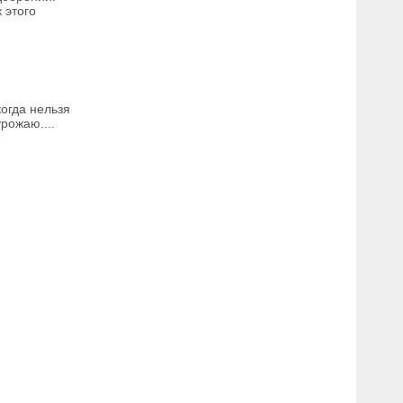
 этого
огда нельзя
рожаю....