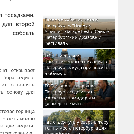
я посадками.
Главные события лета в
 для второй
Петербурге: "Пикник
Афиши", Garage Fest и Санкт-
 собрать
Петербургский джазовый
фестиваль
ТОП-4 места для
романтического свидания в
Петербурге: куда пригласить
юня открывает
любимую
 сбора редиса,
оит оставлять
ТОП-4 овощных рынка
Петербурга: где искать
ть основу для
узбекские помидоры и
фермерское мясо
стовая горчица
ю зелень можно
Где отдохнуть у озера в жару:
е две недели,
ТОП-3 места Петербурга для
 стрелкованию.
спокойного дня