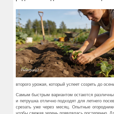
Peterburg2.ru
второго урожая, который успеет созреть до осен
Самым быстрым вариантом остаются различные в
и петрушка отлично подходят для летнего посе
срезать уже через месяц. Опытные огородник
чтобы свежая зелень появлялась постепенно. Д