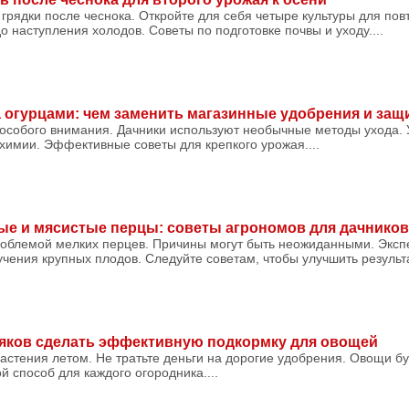
 грядки после чеснока. Откройте для себя четыре культуры для пов
о наступления холодов. Советы по подготовке почвы и уходу....
а огурцами: чем заменить магазинные удобрения и защ
 особого внимания. Дачники используют необычные методы ухода. У
химии. Эффективные советы для крепкого урожая....
ые и мясистые перцы: советы агрономов для дачников
роблемой мелких перцев. Причины могут быть неожиданными. Эксп
ения крупных плодов. Следуйте советам, чтобы улучшить результат
няков сделать эффективную подкормку для овощей
растения летом. Не тратьте деньги на дорогие удобрения. Овощи б
й способ для каждого огородника....