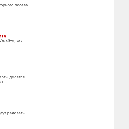
торного посева.
иту
знайте, как
ерты делятся
....
удут радовать