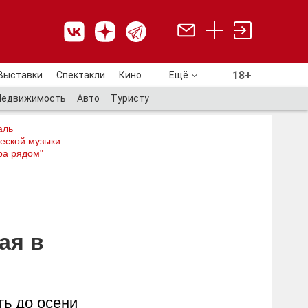
18+
Выставки
Спектакли
Кино
Ещё
18+
Недвижимость
Авто
Туристу
аль
еской музыки
ра рядом"
ая в
ть до осени