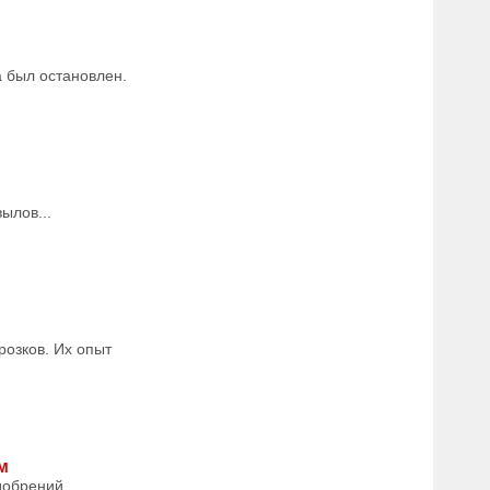
а был остановлен.
ылов...
розков. Их опыт
м
добрений.