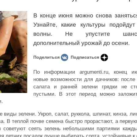
В конце июня можно снова занятьс
Узнайте, какие культуры подойдут
волны. Не упустите шанс
дополнительный урожай до осени.
Поделиться
Подписаться
По информации argumenti.ru, конец и
новые возможности для дачников: после
салата и ранней зелени грядки не ст
пустыми. В этот период можно заложи
и.
иды зелени. Укроп, салат, руккола, шпинат, кинза, ли
ва. В теплой почве семена быстро прорастают, а перву
и советуют сеять зелень небольшими партиями кажды
ля летних посадок лучше выбирать сорта, устойчивые к