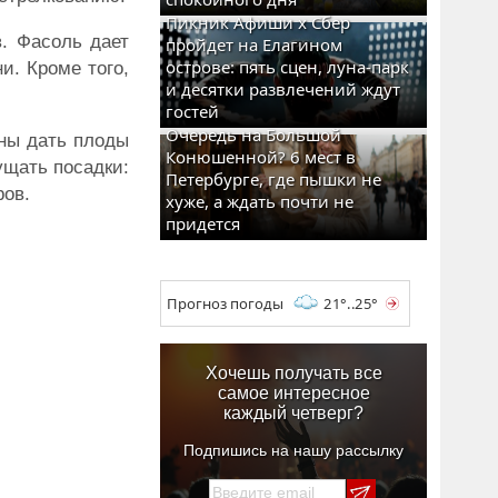
Пикник Афиши x Сбер
в. Фасоль дает
пройдет на Елагином
острове: пять сцен, луна-парк
и. Кроме того,
и десятки развлечений ждут
гостей
Очередь на Большой
бны дать плоды
Конюшенной? 6 мест в
ущать посадки:
Петербурге, где пышки не
ров.
хуже, а ждать почти не
придется
Прогноз погоды
21°..25°
Хочешь получать все
самое интересное
каждый четверг?
Подпишись на нашу рассылку