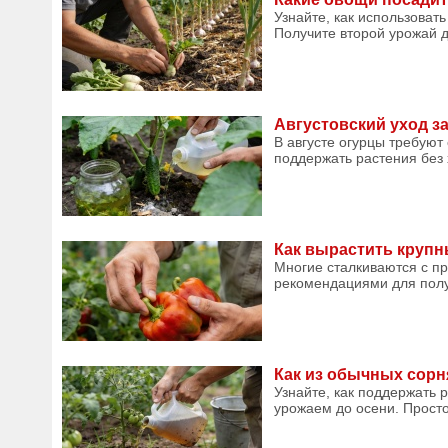
Узнайте, как использовать
Получите второй урожай д
Августовский уход з
В августе огурцы требуют
поддержать растения без 
Как вырастить крупн
Многие сталкиваются с п
рекомендациями для получ
Как из обычных сор
Узнайте, как поддержать 
урожаем до осени. Просто