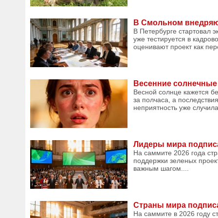
В Смольном внедряют
В Петербурге стартовал 
уже тестируется в кадро
оценивают проект как перс
Весенние солнечные о
Весной солнце кажется бе
за полчаса, а последстви
неприятность уже случилас
Лидеры мира подписа
На саммите 2026 года ст
поддержки зеленых проек
важным шагом....
Страны мира подписа
На саммите в 2026 году 