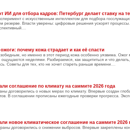
 ИИ для отбора кадров: Петербург делает ставку на т
эксперимент с искусственным интеллектом для подбора госслужащи
вом резерве. Власти уверены: цифровые решения ускорят процессы
пективный....
жоги: почему кожа страдает и как её спасти
зобидным, но именно в этот период кожа особенно уязвима. Ожог
я ощущаются неделями. Разбираемся, как защититься и что делать,
ь. Советы для тех, кто не хочет стареть раньше времени....
ли соглашение по климату на саммите 2026 года
раны договорились о новых мерах по климату. Впервые создан гло
тов. В соглашении прописаны ежегодные проверки прогресса. Эксп
ли новое климатическое соглашение на саммите 2026 
страны договорились о снижении выбросов. Впервые закреплены к