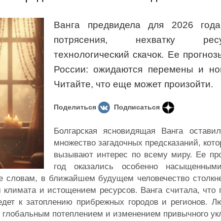
Ванга предвидела для 2026 год
потрясения, нехватку ре
технологический скачок. Ее прогноз
России: ожидаются перемены и но
Читайте, что еще может произойти.
Поделиться
Подписаться
Болгарская ясновидящая Ванга остави
множество загадочных предсказаний, кото
вызывают интерес по всему миру. Ее пр
год оказались особенно насыщенным
 словам, в ближайшем будущем человечество столкне
 климата и истощением ресурсов. Ванга считала, что 
едет к затоплению прибрежных городов и регионов. Л
с глобальным потеплением и изменением привычного ук