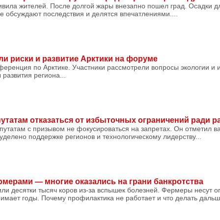
вила жителей. После долгой жары внезапно пошел град. Осадки д
е обсуждают последствия и делятся впечатлениями....
ли риски и развитие Арктики на форуме
ференция по Арктике. Участники рассмотрели вопросы экологии и 
развития региона...
утатам отказаться от избыточных ограничений ради р
путатам с призывом не фокусироваться на запретах. Он отметил ва
 уделено поддержке регионов и технологическому лидерству...
рмерами — многие оказались на грани банкротства
или десятки тысяч коров из-за вспышек болезней. Фермеры несут о
имает годы. Почему профилактика не работает и что делать дальше