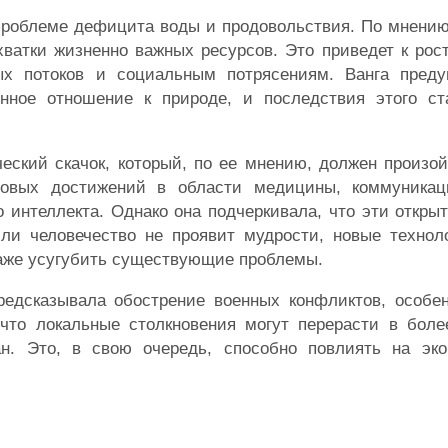
проблеме дефицита воды и продовольствия. По мнению
хватки жизненно важных ресурсов. Это приведет к рос
х потоков и социальным потрясениям. Ванга преду
енное отношение к природе, и последствия этого ст
ческий скачок, который, по ее мнению, должен произо
новых достижений в области медицины, коммуникац
о интеллекта. Однако она подчеркивала, что эти откры
сли человечество не проявит мудрости, новые технол
аже усугубить существующие проблемы.
редсказывала обострение военных конфликтов, особен
что локальные столкновения могут перерасти в бол
н. Это, в свою очередь, способно повлиять на эк