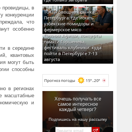
 провидицы, в
ТОП-4 овощных рынка
ту конкуренции
Петербурга: где искать
преждала, что
узбекские помидоры и
анут особенно
фермерское мясо
Пикник Афиши, концерты
памяти Горшенева,
фестиваль клубники: куда
йти в середине
пойти в Петербурге 7-13
ий, квантовых
августа
тия могут быть
огии способны
Прогноз погоды
15°..20°
но в регионах
ее масштабные
Хочешь получать все
ономическую и
самое интересное
каждый четверг?
Подпишись на нашу рассылку