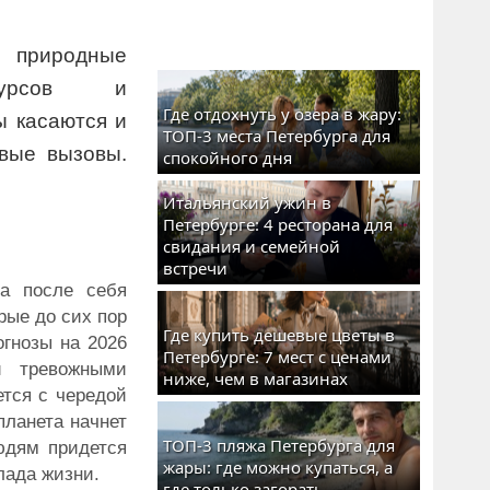
а природные
сурсов и
Где отдохнуть у озера в жару:
ы касаются и
ТОП-3 места Петербурга для
вые вызовы.
спокойного дня
Итальянский ужин в
Петербурге: 4 ресторана для
свидания и семейной
встречи
ла после себя
рые до сих пор
Где купить дешевые цветы в
огнозы на 2026
Петербурге: 7 мест с ценами
и тревожными
ниже, чем в магазинах
тся с чередой
планета начнет
ТОП-3 пляжа Петербурга для
юдям придется
жары: где можно купаться, а
лада жизни.
где только загорать