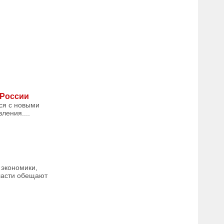
 России
ся с новыми
ления....
й
 экономики,
ласти обещают