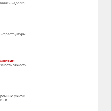
лились недолго,
инфраструктуры.
азвития
жность гибкости
громные убытки.
 - в