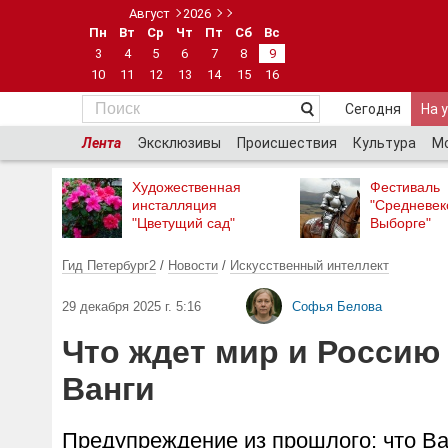
Август
2026
Пн
Вт
Ср
Чт
Пт
Сб
Вс
3
4
5
6
7
8
9
10
11
12
13
14
15
16
Сегодня
На 
Лента
Эксклюзивы
Происшествия
Культура
М
Художественная
Фестиваль
инсталляция
"Средневек
"Цветущий сад"
Выборге"
Гид Петербург2
/
Новости
/
Искусственный интеллект
29 декабря 2025 г. 5:16
Софья Белова
Что ждет мир и Россию 
Ванги
Предупреждение из прошлого: что Ва