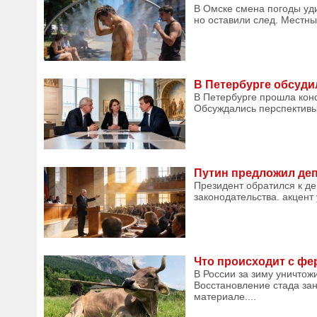
В Омске смена погоды уди
но оставили след. Местны
В Петербурге обсуди
В Петербурге прошла кон
Обсуждались перспективы 
Путин предложил деп
Президент обратился к де
законодательства. акцент
Что происходит с фе
В России за зиму уничтож
Восстановление стада зан
материале....