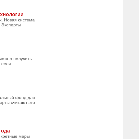
ехнологии
х. Новая система
. Эксперты
 можно получить
 если
бальный фонд для
ерты считают это
года
онкретные меры