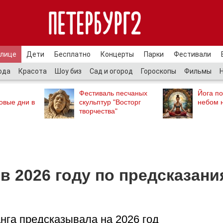
улице
Дети
Бесплатно
Концерты
Парки
Фестивали
ода
Красота
Шоу биз
Сад и огород
Гороскопы
Фильмы
Фестиваль песчаных
Йога п
овые дни в
скульптур "Восторг
небом 
творчества"
в 2026 году по предсказан
нга предсказывала на 2026 год