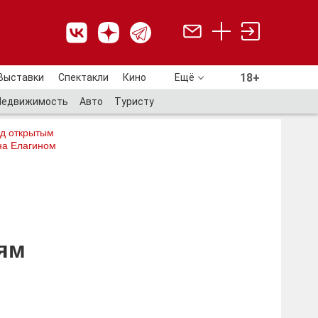
18+
Выставки
Спектакли
Кино
Ещё
18+
Недвижимость
Авто
Туристу
од открытым
на Елагином
иям