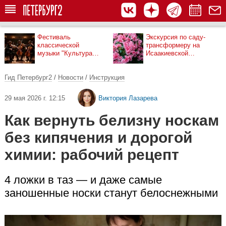
Фестиваль
Экскурсия по саду-
классической
трансформеру на
музыки "Культура
Исаакиевской
рядом"
площади
Гид Петербург2
/
Новости
/
Инструкция
29 мая 2026 г. 12:15
Виктория Лазарева
Как вернуть белизну носкам
без кипячения и дорогой
химии: рабочий рецепт
4 ложки в таз — и даже самые
заношенные носки станут белоснежными