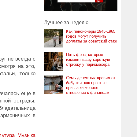
Лучшее за неделю
Как пенсионеры 1945-1965
годов могут получить
доплаты за советский стаж
Пять фраз, которые
уг не всегда с
изменят вашу короткую
стрижку у парикмахера
мотря на это,
тальи, только
Семь денежных правил от
бабушки: как простые
привычки меняют
отношение к финансам
началась еще в
нной эстрады.
бладательница
гармоничных в
льтура
Музыка