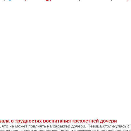
зала о трудностях воспитания трехлетней дочери
 что не может повлиять на характер дочери. Певица столкнулась с
поделилась личными переживаниями и рассказала о поддержке семь