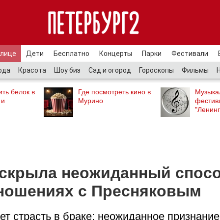
улице
Дети
Бесплатно
Концерты
Парки
Фестивали
ода
Красота
Шоу биз
Сад и огород
Гороскопы
Фильмы
ть белок в
Где посмотреть кино в
Музыка
 и
Мурино
фестив
"Ленинг
аскрыла неожиданный спос
тношениях с Пресняковым
т страсть в браке: неожиданное признание