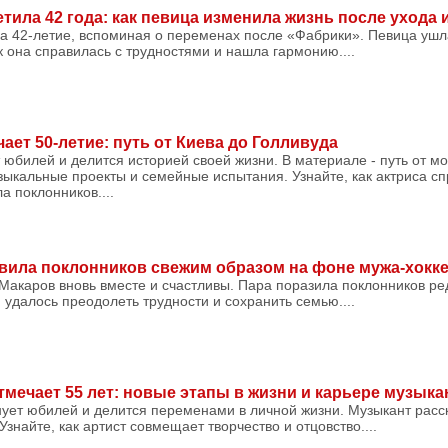
тила 42 года: как певица изменила жизнь после ухода 
а 42-летие, вспоминая о переменах после «Фабрики». Певица ушл
ак она справилась с трудностями и нашла гармонию....
ет 50-летие: путь от Киева до Голливуда
юбилей и делится историей своей жизни. В материале - путь от м
зыкальные проекты и семейные испытания. Узнайте, как актриса сп
а поклонников....
вила поклонников свежим образом на фоне мужа-хокк
Макаров вновь вместе и счастливы. Пара поразила поклонников ре
м удалось преодолеть трудности и сохранить семью....
мечает 55 лет: новые этапы в жизни и карьере музыка
ует юбилей и делится переменами в личной жизни. Музыкант расск
знайте, как артист совмещает творчество и отцовство....