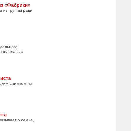
из «Фабрики»
а из группы ради
одельного
равлялась с
еиста
дким снимком из
нта
азывает о семье,