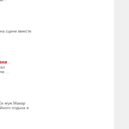
 на сцене вместе
зни
тал
е....
 Ее муж Макар
йного отдыха и