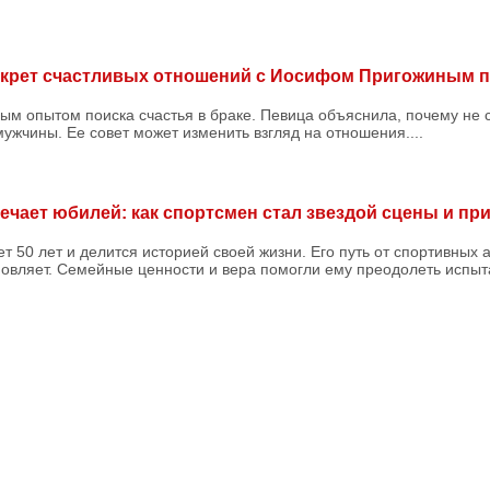
екрет счастливых отношений с Иосифом Пригожиным п
м опытом поиска счастья в браке. Певица объяснила, почему не 
мужчины. Ее совет может изменить взгляд на отношения....
ечает юбилей: как спортсмен стал звездой сцены и пр
т 50 лет и делится историей своей жизни. Его путь от спортивных
овляет. Семейные ценности и вера помогли ему преодолеть испыта