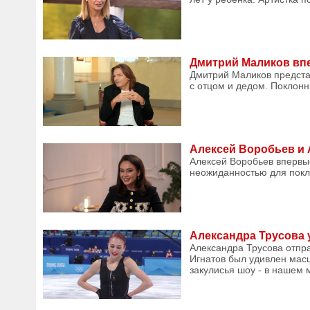
Дмитрий Маликов вп
Дмитрий Маликов представ
с отцом и дедом. Поклонн
Алексей Воробьев и 
Алексей Воробьев впервы
неожиданностью для покло
Александра Трусова 
Александра Трусова отпра
Игнатов был удивлен мас
закулисья шоу - в нашем м