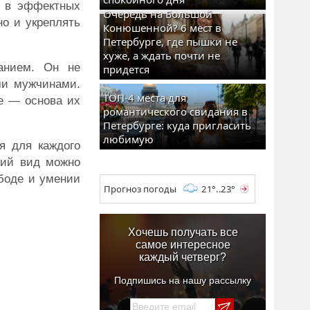
е в эффектных
Очередь на Большой
но и укреплять
Конюшенной? 6 мест в
Петербурге, где пышки не
хуже, а ждать почти не
анием. Он не
придется
ими мужчинами.
ТОП-4 места для
ие — основа их
романтического свидания в
Петербурге: куда пригласить
любимую
я для каждого
ний вид можно
ободе и умении
Прогноз погоды
21°..23°
Хочешь получать все
самое интересное
каждый четверг?
Подпишись на нашу рассылку