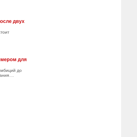
осле двух
стоит
имером для
 амбиций до
ния....