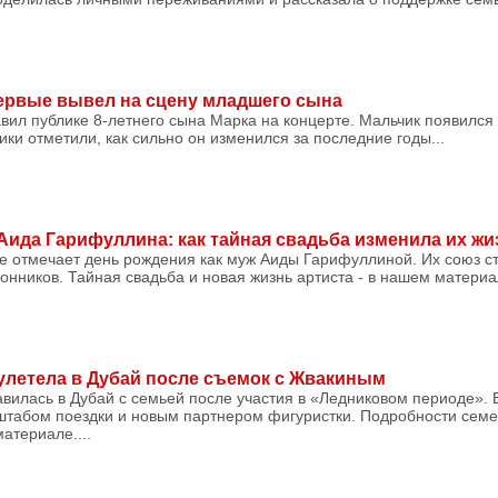
ервые вывел на сцену младшего сына
ил публике 8-летнего сына Марка на концерте. Мальчик появился
ики отметили, как сильно он изменился за последние годы...
Аида Гарифуллина: как тайная свадьба изменила их жи
е отмечает день рождения как муж Аиды Гарифуллиной. Их союз с
нников. Тайная свадьба и новая жизнь артиста - в нашем материал
улетела в Дубай после съемок с Жвакиным
вилась в Дубай с семьей после участия в «Ледниковом периоде».
штабом поездки и новым партнером фигуристки. Подробности семе
атериале....