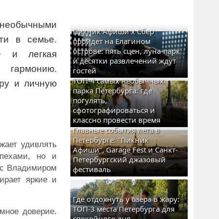
 необычными
Пикник Афиши x Сбер
ти в семье.
пройдет на Елагином
острове: пять сцен, луна-парк
е и легкая
и десятки развлечений ждут
 гармонию.
гостей
ТОП-4 самых необычных
еру и личную
парка Петербурга: где
погулять,
сфотографироваться и
классно провести время
Главные события лета в
Петербурге: "Пикник
жает удивлять
Афиши", Garage Fest и Санкт-
спехами, но и
Петербургский джазовый
е с Владимиром
фестиваль
ирает яркие и
Где отдохнуть у озера в жару:
ТОП-3 места Петербурга для
мное доверие.
спокойного дня