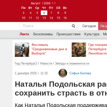
Август
2026
Пн
Вт
Ср
Чт
Пт
Сб
Вс
3
4
5
6
7
8
9
10
11
12
13
14
15
16
Сегодня
На 
Лента
Эксклюзивы
Происшествия
Культура
М
Фестиваль
Где покорми
"Средневековые дни в
Петербурге
Выборге"
Ленобласти
Гид Петербург2
/
Новости
/
Звёзды и знаменитости
1 декабря 2025 г. 11:32
Софья Белова
Наталья Подольская р
сохранить страсть в о
Как Наталья Подольская поддерживае