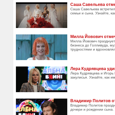
Саша Савельева отме
Саша Савельева встретил
семьи и сына. Узнайте, к
Милла Йовович отмеча
Милла Йовович празднует 
бизнеса до Голливуда, му
трудностями и вдохновлял
Лера Кудрявцева уди
Лера Кудрявцева и Игорь 
закулисья. Узнайте, как и
Владимир Политов от
Владимир Политов праздн
дочери и рождении сына. У