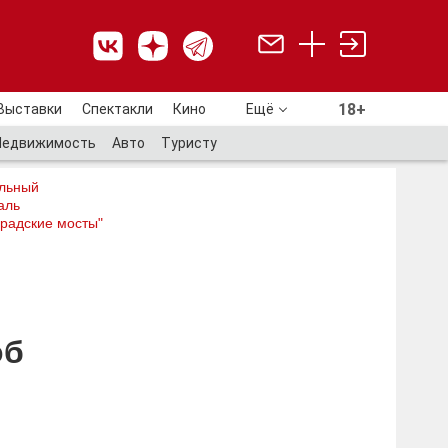
18+
Выставки
Спектакли
Кино
Ещё
18+
Недвижимость
Авто
Туристу
льный
аль
радские мосты"
об