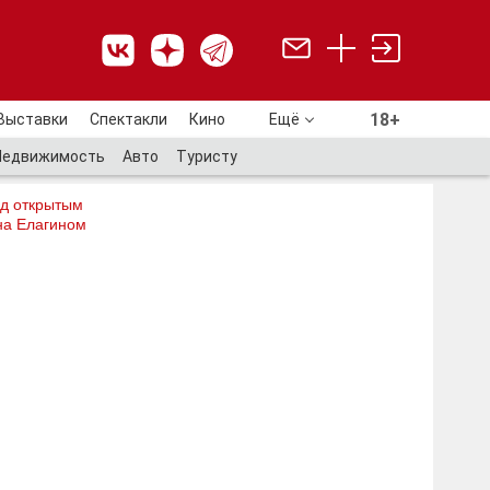
18+
Выставки
Спектакли
Кино
Ещё
18+
Недвижимость
Авто
Туристу
од открытым
на Елагином