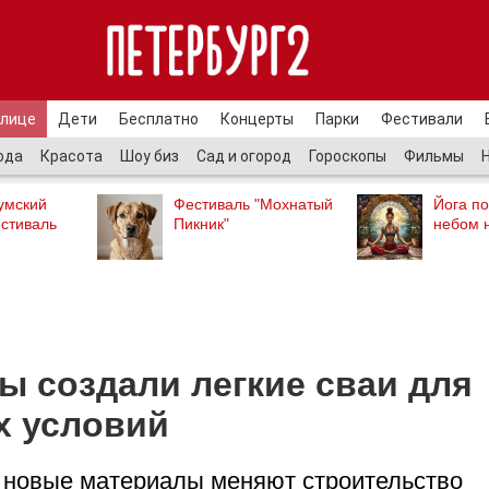
улице
Дети
Бесплатно
Концерты
Парки
Фестивали
ода
Красота
Шоу биз
Сад и огород
Гороскопы
Фильмы
умский
Фестиваль "Мохнатый
Йога п
стиваль
Пикник"
небом 
ы создали легкие сваи для
х условий
к новые материалы меняют строительство