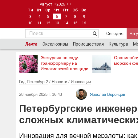
Август
2026
Пн
Вт
Ср
Чт
Пт
Сб
Вс
3
4
5
6
7
8
9
10
11
12
13
14
15
16
Сегодня
На 
Лента
Эксклюзивы
Происшествия
Культура
М
Экскурсия по саду-
Ораниенба
трансформеру на
морской фе
Исаакиевской площади
Гид Петербург2
/
Новости
/
Инновации
28 ноября 2025 г. 16:43
Ярослав Воронцов
Петербургские инженер
сложных климатически
Инновация для вечной мерзлоты: ка