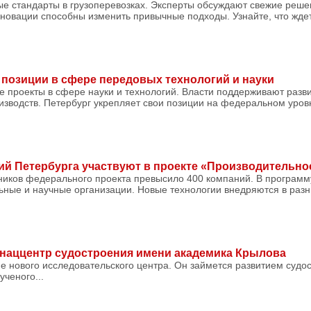
ые стандарты в грузоперевозках. Эксперты обсуждают свежие реше
новации способны изменить привычные подходы. Узнайте, что жде
 позиции в сфере передовых технологий и науки
е проекты в сфере науки и технологий. Власти поддерживают разв
зводств. Петербург укрепляет свои позиции на федеральном уровн
ий Петербурга участвуют в проекте «Производительно
тников федерального проекта превысило 400 компаний. В програм
ные и научные организации. Новые технологии внедряются в разн
 наццентр судостроения имени академика Крылова
е нового исследовательского центра. Он займется развитием судо
ученого...