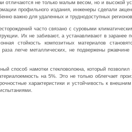
аи отличаются не только малым весом, но и высокой у
рмации профильного издания, инженеры сделали акцен
бенно важно для удаленных и труднодоступных регионов
месторождений часто связано с суровыми климатическ
трукции. Их не забивают, а устанавливают в заранее 
ионная стойкость композитных материалов становя
раза легче металлических, не подвержены ржавчине 
ный способ намотки стекловолокна, который позволил
ериалоемкость на 5%. Это не только облегчает произ
прочностные характеристики и устойчивость к внешни
 испытаниями.