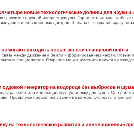
ся четыре новые технологические долины для науки и 
ют развитие научной инфраструктуры. Город готовит масштабные 
ампусов и инновационных центров. В планах - создание сразу чет
 помогают находить новые залежи сланцевой нефти
 связь между движением Земли и формированием нефти. Новые м
опытных специалистов. Открытие может изменить подход к разведк
и судовой генератор на водороде без выбросов и шума
неры разработали инновационную установку для судов. Она работа
ливо. Проект уже прошел испытания на катере. Эксперты отмечают 
.
авку на технологическое развитие и инновационные пр