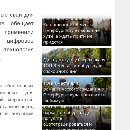
ные сваи для
Очередь на Большой
ие обещает
Конюшенной? 6 мест в
Петербурге, где пышки не
 применили
хуже, а ждать почти не
 цифровое
придется
 технология
.
Где отдохнуть у озера в жару:
ТОП-3 места Петербурга для
спокойного дня
ТОП-4 места для
ка облегченных
романтического свидания в
аченных для
Петербурге: куда пригласить
ой мерзлотой.
любимую
ТОП-4 самых необычных
оставили перед
парка Петербурга: где
м и бетонным
погулять,
сфотографироваться и
классно провести время