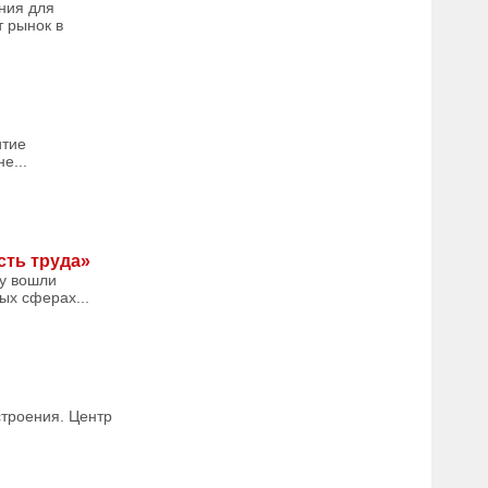
ния для
т рынок в
итие
е...
сть труда»
му вошли
ых сферах...
строения. Центр