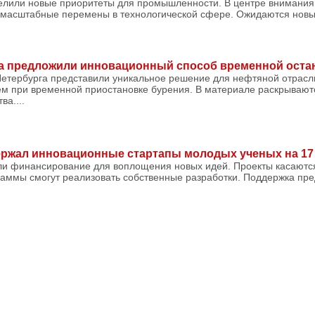
елили новые приоритеты для промышленности. В центре внимани
т масштабные перемены в технологической сфере. Ожидаются новы
га предложили инновационный способ временной оста
Петербурга представили уникальное решение для нефтяной отрасли
ем при временной приостановке бурения. В материале раскрывают
ва....
ржал инновационные стартапы молодых ученых на 17
и финансирование для воплощения новых идей. Проекты касаютс
раммы смогут реализовать собственные разработки. Поддержка пре