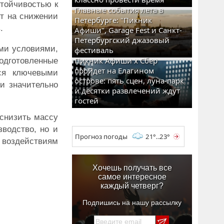
стойчивостью к
Главные события лета в
т на снижении
Петербурге: "Пикник
.
Афиши", Garage Fest и Санкт-
Петербургский джазовый
ими условиями,
фестиваль
Пикник Афиши x Сбер
подготовленные
пройдет на Елагином
тся ключевыми
острове: пять сцен, луна-парк
и значительно
и десятки развлечений ждут
гостей
 снизить массу
водство, но и
Прогноз погоды
21°..23°
м воздействиям
Хочешь получать все
самое интересное
каждый четверг?
Подпишись на нашу рассылку