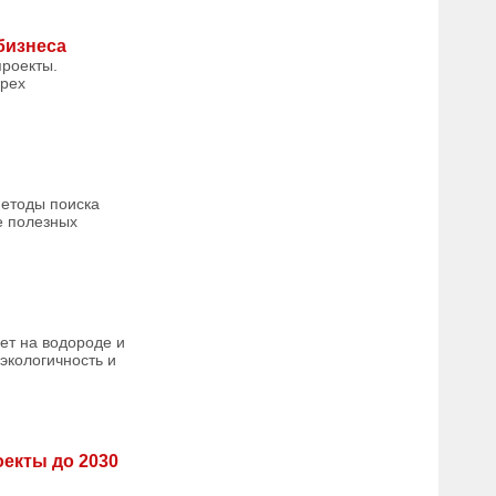
бизнеса
проекты.
ырех
етоды поиска
е полезных
ет на водороде и
экологичность и
оекты до 2030