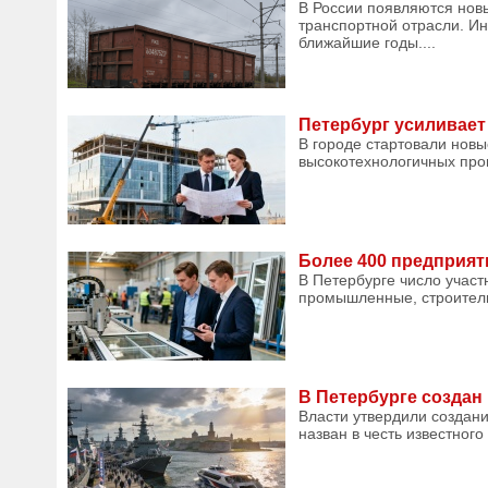
В России появляются нов
транспортной отрасли. Ин
ближайшие годы....
Петербург усиливает
В городе стартовали новы
высокотехнологичных прои
Более 400 предприят
В Петербурге число учас
промышленные, строитель
В Петербурге создан
Власти утвердили создани
назван в честь известного 