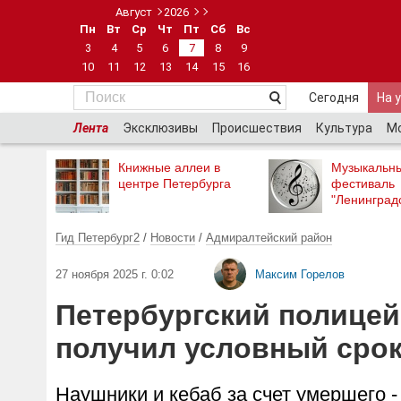
Август
2026
Пн
Вт
Ср
Чт
Пт
Сб
Вс
3
4
5
6
7
8
9
10
11
12
13
14
15
16
Сегодня
На 
Лента
Эксклюзивы
Происшествия
Культура
М
Книжные аллеи в
Музыкальн
центре Петербурга
фестиваль
"Ленинград
Гид Петербург2
/
Новости
/
Адмиралтейский район
27 ноября 2025 г. 0:02
Максим Горелов
Петербургский полицей
получил условный сро
Наушники и кебаб за счет умершего 