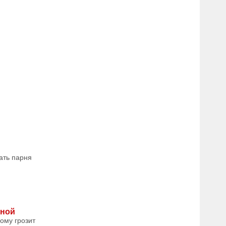
ать парня
дной
ому грозит