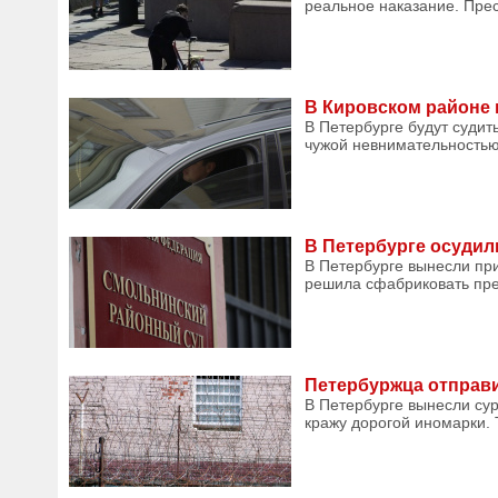
реальное наказание. Прес
В Кировском районе 
В Петербурге будут судит
чужой невнимательностью.
В Петербурге осудил
В Петербурге вынесли пр
решила сфабриковать пре
Петербуржца отправ
В Петербурге вынесли су
кражу дорогой иномарки. 