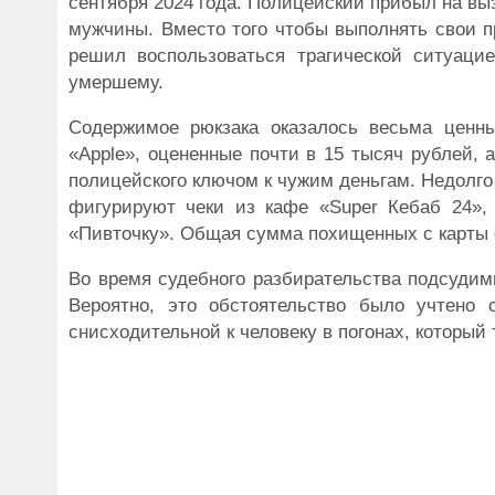
сентября 2024 года. Полицейский прибыл на вы
мужчины. Вместо того чтобы выполнять свои п
решил воспользоваться трагической ситуаци
умершему.
Содержимое рюкзака оказалось весьма ценны
«Apple», оцененные почти в 15 тысяч рублей, 
полицейского ключом к чужим деньгам. Недолго 
фигурируют чеки из кафе «Super Кебаб 24», 
«Пивточку». Общая сумма похищенных с карты 
Во время судебного разбирательства подсудим
Вероятно, это обстоятельство было учтено 
снисходительной к человеку в погонах, который