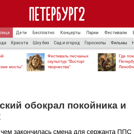
улице
Дети
Бесплатно
Концерты
Парки
Фестивали
ода
Красота
Шоу биз
Сад и огород
Гороскопы
Фильмы
ый
Фестиваль песчаных
Где пок
скульптур "Восторг
Петербу
ские мосты"
творчества"
Ленобл
ский обокрал покойника и
к
- чем закончилась смена для сержанта ППС