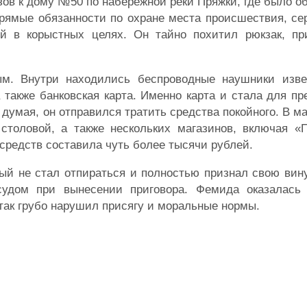
зов к дому №50 по набережной реки Пряжки, где было о
рямые обязанности по охране места происшествия, се
ей в корыстных целях. Он тайно похитил рюкзак, п
м. Внутри находились беспроводные наушники изве
а также банковская карта. Именно карта и стала для п
думая, он отправился тратить средства покойного. В м
столовой, а также нескольких магазинов, включая «П
средств составила чуть более тысячи рублей.
ый не стал отпираться и полностью признал свою вин
судом при вынесении приговора. Фемида оказалась
 так грубо нарушил присягу и моральные нормы.