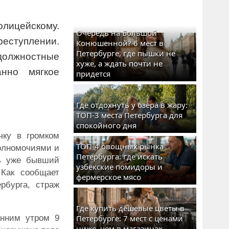
лицейскому.
Очередь на Большой
ступлении.
Конюшенной? 6 мест в
Петербурге, где пышки не
лжностные
хуже, а ждать почти не
нно мягкое
придется
Где отдохнуть у озера в жару:
ТОП-3 места Петербурга для
спокойного дня
чку в громком
ТОП-4 овощных рынка
олномочиями и
Петербурга: где искать
рь уже бывший
узбекские помидоры и
 Как сообщает
фермерское мясо
рбурга, страж
Где купить дешевые цветы в
анним утром 9
Петербурге: 7 мест с ценами
ниже, чем в магазинах