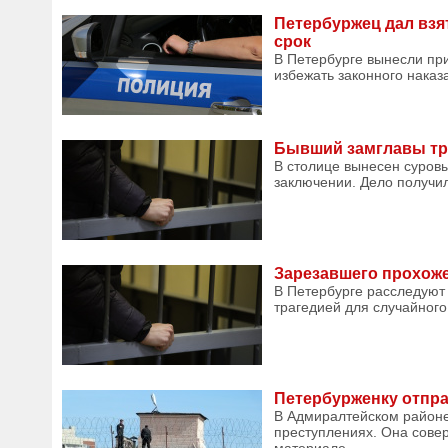
Петербуржец дал взя
срок
В Петербурге вынесли пр
избежать законного наказа
Бывший замглавы тра
В столице вынесен суровы
заключении. Дело получи
Зарезавшего прохоже
В Петербурге расследуют 
трагедией для случайного
Петербурженку отпра
В Адмиралтейском районе
преступлениях. Она сове