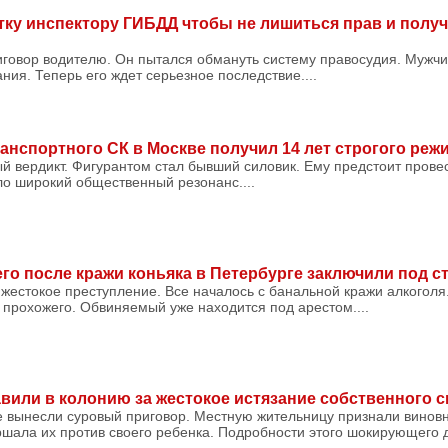
тку инспектору ГИБДД чтобы не лишиться прав и полу
иговор водителю. Он пытался обмануть систему правосудия. Мужчи
ния. Теперь его ждет серьезное последствие....
нспортного СК в Москве получил 14 лет строгого реж
й вердикт. Фигурантом стал бывший силовик. Ему предстоит провес
ло широкий общественный резонанс....
го после кражи коньяка в Петербурге заключили под с
жестокое преступление. Все началось с банальной кражи алкоголя
 прохожего. Обвиняемый уже находится под арестом....
вили в колонию за жестокое истязание собственного 
 вынесли суровый приговор. Местную жительницу признали виновн
ршала их против своего ребенка. Подробности этого шокирующего 