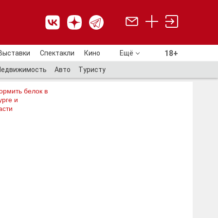
18+
Выставки
Спектакли
Кино
Ещё
18+
Недвижимость
Авто
Туристу
ормить белок в
рге и
асти