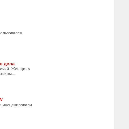
пользовался
о дела
мочий. Женщина
виям....
W
ки инсценировали