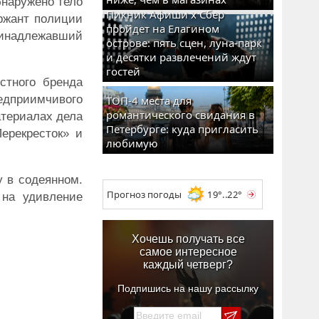
бнаружено тело
Пикник Афиши x Сбер
ржант полиции
пройдет на Елагином
ринадлежавший
острове: пять сцен, луна-парк
и десятки развлечений ждут
гостей
стного бренда
редприимчивого
ТОП-4 места для
романтического свидания в
атериалах дела
Петербурге: куда пригласить
ерекресток» и
любимую
у в содеянном.
Прогноз погоды
19°..22°
 на удивление
Хочешь получать все
самое интересное
каждый четверг?
Подпишись на нашу рассылку