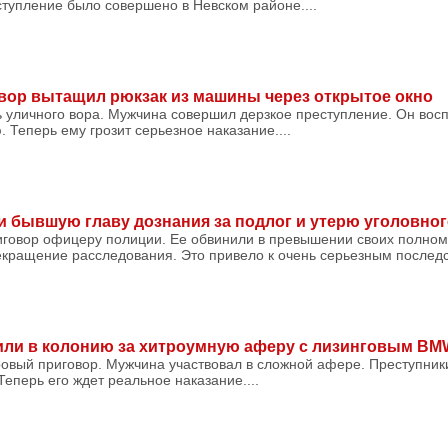
тупление было совершено в Невском районе....
вор вытащил рюкзак из машины через открытое окно
ь уличного вора. Мужчина совершил дерзкое преступление. Он вос
 Теперь ему грозит серьезное наказание....
и бывшую главу дознания за подлог и утерю уголовног
иговор офицеру полиции. Ее обвинили в превышении своих полно
кращение расследования. Это привело к очень серьезным последст
или в колонию за хитроумную аферу с лизинговым BM
ровый приговор. Мужчина участвовал в сложной афере. Преступни
Теперь его ждет реальное наказание....