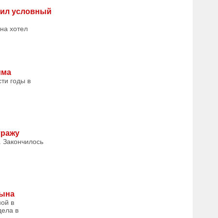
чил условный
на хотел
има
ти годы в
тражу
. Закончилось
сына
ой в
дела в