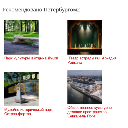
Рекомендовано Петербургом2
Парк культуры и отдыха Дубки
 Театр эстрады им. Аркадия 
Райкина
Общественное культурно-
Музейно-исторический парк 
деловое пространство 
Остров фортов
Севкабель Порт