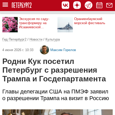
Экскурсия по саду-
Ораниенбаумский
трансформеру на
морской фестиваль
Исаакиевской
площади
Гид Петербург2
/
Новости
/
Культура
4 июня 2026 г. 10:33
Максим Горелов
Родни Кук посетил
Петербург с разрешения
Трампа и Госдепартамента
Главы делегации США на ПМЭФ заявил
о разрешении Трампа на визит в Россию