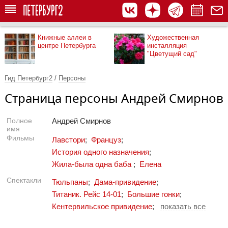
Книжные аллеи в
Художественная
центре Петербурга
инсталляция
"Цветущий сад"
Гид Петербург2
/
Персоны
Страница персоны Андрей Смирнов
Полное
Андрей Смирнов
имя
Фильмы
Лавстори
;
Француз
;
История одного назначения
;
Жила-была одна баба
;
Елена
Спектакли
Тюльпаны
;
Дама-привидение
;
Титаник. Рейс 14-01
;
Большие гонки
;
Кентервильское привидение
;
показать все