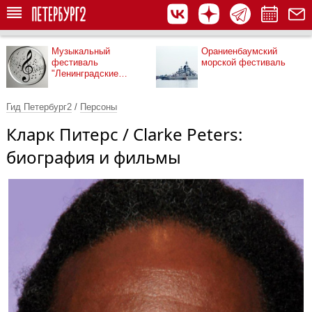
Музыкальный
Ораниенбаумский
фестиваль
морской фестиваль
"Ленинградские
мосты"
Гид Петербург2
/
Персоны
Кларк Питерс / Clarke Peters:
биография и фильмы