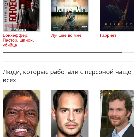
Бонхёффер:
Лучшее во мне
Гарриет
Пастор, шпион,
убийца
Люди, которые работали с персоной чаще
всех