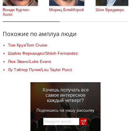
Вонди Куртис-
Мориц Бляйбтрой
Шон Бриджерс
Холл
Похожие по амплуа люди
Том Круз/Tom Cruise
Шайло Фернандес/Shiloh Fernandez
Люк Эванс/Luke Evans
Лу Тэйлор Пуччи/Lou Taylor Pucci
Хочешь получать все
самое интересное
каждый четверг?
Подпишись на нашу рассылку