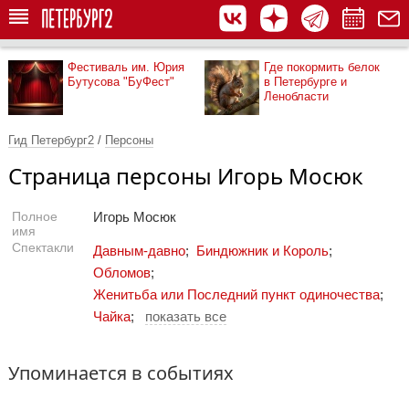
Фестиваль им. Юрия
Где покормить белок
Бутусова "БуФест"
в Петербурге и
Ленобласти
Гид Петербург2
/
Персоны
Страница персоны Игорь Мосюк
Полное
Игорь Мосюк
имя
Спектакли
Давным-давно
;
Биндюжник и Король
;
Обломов
;
Женитьба или Последний пункт одиночества
;
Чайка
;
показать все
Упоминается в событиях