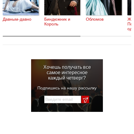
Давным-давно
Биндюжник и
Обломов
Же
Король
По
од
Хочешь получать все
самое интересное
каждый четверг?
Подпишись на нашу рассылку