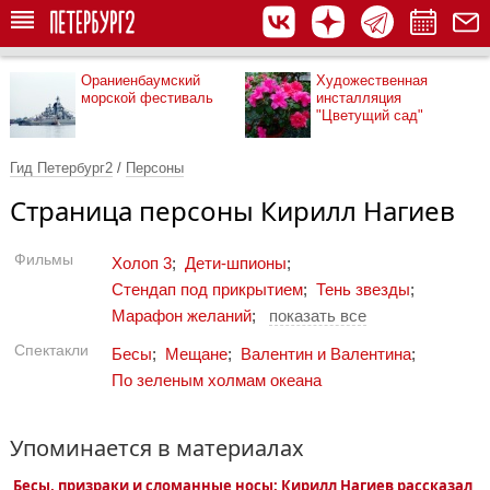
Ораниенбаумский
Художественная
морской фестиваль
инсталляция
"Цветущий сад"
Гид Петербург2
/
Персоны
Страница персоны Кирилл Нагиев
Фильмы
Холоп 3
;
Дети-шпионы
;
Стендап под прикрытием
;
Тень звезды
;
Марафон желаний
;
показать все
Спектакли
Бесы
;
Мещане
;
Валентин и Валентина
;
По зеленым холмам океана
Упоминается в материалах
Бесы, призраки и сломанные носы: Кирилл Нагиев рассказал