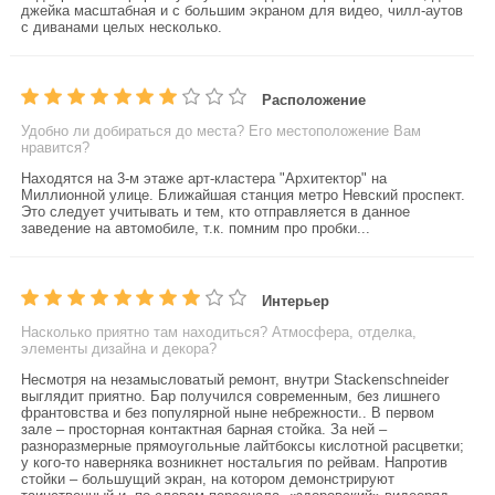
джейка масштабная и с большим экраном для видео, чилл-аутов
с диванами целых несколько.
Расположение
Удобно ли добираться до места? Его местоположение Вам
нравится?
Находятся на 3-м этаже арт-кластера "Архитектор" на
Миллионной улице. Ближайшая станция метро Невский проспект.
Это следует учитывать и тем, кто отправляется в данное
заведение на автомобиле, т.к. помним про пробки...
Интерьер
Насколько приятно там находиться? Атмосфера, отделка,
элементы дизайна и декора?
Несмотря на незамысловатый ремонт, внутри Stackenschneider
выглядит приятно. Бар получился современным, без лишнего
франтовства и без популярной ныне небрежности.. В первом
зале – просторная контактная барная стойка. За ней –
разноразмерные прямоугольные лайтбоксы кислотной расцветки;
у кого-то наверняка возникнет ностальгия по рейвам. Напротив
стойки – большущий экран, на котором демонстрируют