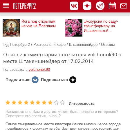
Йога под открытым
Экскурсия по саду-
небом на Елагином
трансформеру на
Исаакиевской
площади
Гид Петербург2
/
Рестораны и кафе
/
Штакеншнейдер
/
Отзывы
Отзыв и комментарии посетителя volchonok90 о
месте Штакеншнейдер от 17.02.2014
Пользователь
volchonok90
Поделиться
Подписаться
Интересность
Насколько оно Вам и другим может быть полезно и интересно?
Советуете его посетить вновь?
Самое танцевальное место кластера ближе многих баров города
подобралось к формату клуба. Зал для танцев просторный, ди-