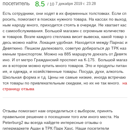
8.5
посетитель
7 декабря 2019 г. 23:28
/ 10
Есть сотрудники, они ходят в их фирменных толстовках. Если сп
росить, помогают в поисках нужного товара. На кассах по выход
ным народу много, приходится стоять в очереди. Не хватает кас
с самообслуживания. Большой магазин с огромным количество
м товаров. Возле каждого стеллажа висит вывеска, какой товар з
десь можно найти. Локация удобная. Находится между Парнас и
Девяткино. Пешком далековато, советую добираться до ТРК наз
емным транспортом. Можно на 885 маршруте доехать от Девятк
ино. И от метро Гражданский проспект на К-175. Большой магаз
ин в котором можно купить много товаров. Это и продукты питан
ия, и одежда, и хозяйственные товары. Посуда, духи, алкоголь.
Школьная форма и т.д. Цены не самые низкие, иногда встречаю
тся товары по привлекательным скидкам, но их не так много.
на
страницу отзыва
Отзывы помогают нам определиться с выбором, принять
правильное решение о посещении того или иного места. На
Peterburg2 вы всегда найдете интересные отзывы о
гипермаркете Ашан в ТРК Парк Хаус. Наши посетители