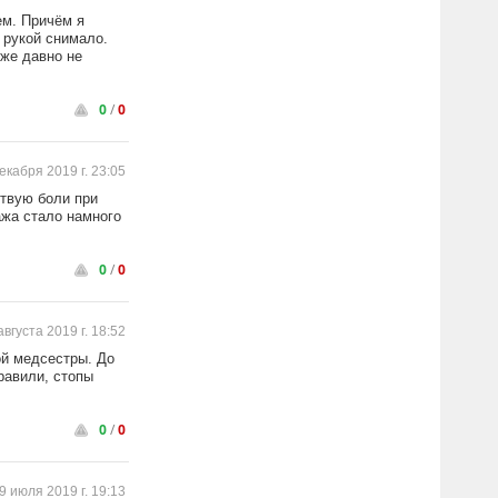
ем. Причём я
к рукой снимало.
уже давно не
0
/
0
екабря 2019 г. 23:05
ствую боли при
ажа стало намного
0
/
0
августа 2019 г. 18:52
ой медсестры. До
равили, стопы
0
/
0
9 июля 2019 г. 19:13