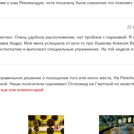
же к нам Рекомендую, хотя поначалу были сомнения что поможет, н
21 
атлил. Очень удобное расположение, нет проблем с парковкой. Я 
авма бедра. Моя жена услышала от кого-то про Ушакова Алексея В
 остеопатию и выполнял специальные упражнения. На той неделе я
равильное решение о посещении того или иного места. На Peterbu
ской. Наши посетители оценивают Остеомед на Гжатской по качест
тзыв или комментарий