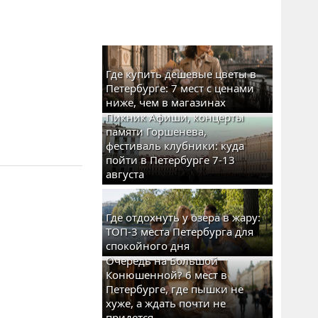
Где купить дешевые цветы в
Петербурге: 7 мест с ценами
ниже, чем в магазинах
Пикник Афиши, концерты
памяти Горшенева,
фестиваль клубники: куда
пойти в Петербурге 7-13
августа
Где отдохнуть у озера в жару:
ТОП-3 места Петербурга для
спокойного дня
Очередь на Большой
Конюшенной? 6 мест в
Петербурге, где пышки не
хуже, а ждать почти не
придется