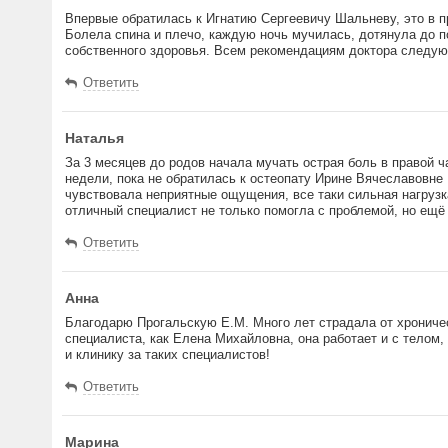
Впервые обратилась к Игнатию Сергеевичу Шальневу, это в 
Болела спина и плечо, каждую ночь мучилась, дотянула до п
собственного здоровья. Всем рекомендациям доктора следу
Ответить
Наталья
За 3 месяцев до родов начала мучать острая боль в правой ч
недели, пока не обратилась к остеопату Ирине Вячеславовне
чувствовала неприятные ощущения, все таки сильная нагрузка
отличный специалист не только помогла с проблемой, но ещё
Ответить
Анна
Благодарю Прогальскую Е.М. Много лет страдала от хроничес
специалиста, как Елена Михайловна, она работает и с телом,
и клинику за таких специалистов!
Ответить
Марина