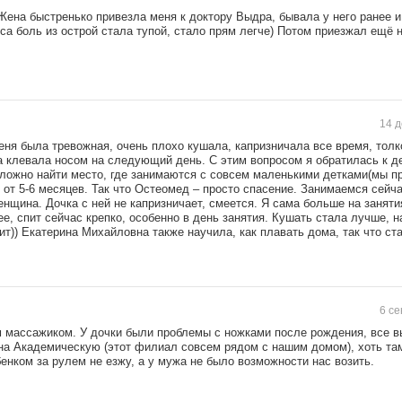
Жена быстренько привезла меня к доктору Выдра, бывала у него ранее 
анса боль из острой стала тупой, стало прям легче) Потом приезжал ещё 
14 д
еня была тревожная, очень плохо кушала, капризничала все время, тол
ма клевала носом на следующий день. С этим вопросом я обратилась к д
сложно найти место, где занимаются с совсем маленькими детками(мы пр
от 5-6 месяцев. Так что Остеомед – просто спасение. Занимаемся сейч
щина. Дочка с ней не капризничает, смеется. Я сама больше на занят
ее, спит сейчас крепко, особенно в день занятия. Кушать стала лучше, 
лит)) Екатерина Михайловна также научила, как плавать дома, так что с
6 се
м массажиком. У дочки были проблемы с ножками после рождения, все в
на Академическую (этот филиал совсем рядом с нашим домом), хоть там
бенком за рулем не езжу, а у мужа не было возможности нас возить.