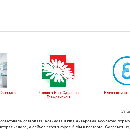
Санавита
Клиника БалтЗдрав на
Елизаветинск
Гражданском
29 д
 посоветовала остеопата. Козинова Юлия Анверовна аккуратно пораб
торять слова, а сейчас строит фразы! Мы в восторге. Современно,