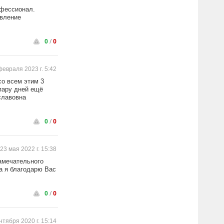
офессионал.
овление
0
/
0
февраля 2023 г. 5:42
со всем этим 3
пару дней ещё
славовна
0
/
0
23 мая 2022 г. 15:38
замечательного
 а я благодарю Вас
0
/
0
нтября 2020 г. 15:14