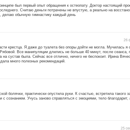
принципе был первый опыт обращения к остеопату. Доктор настоящий пр
оследнего. Считаю деньги потрачены не впустую, а реально на восстан
ю, делаю обычную гимнастику каждый день
26 
асти крестца. Я даже до туалета без опоры дойти не могла. Мучилась я 
 Рябовой. Все манипуляции длились не больше 40 минут, после сеанса, 
 на сустав была. Сейчас все отлично, ничего не беспокоит. Ирина Вяче
 дала много полезных рекомендаций.
кой болячки, практически опустила руки. К счастью, встретила такого 
 и с сознанием. Учусь заново справляться с эмоциями, тело благодарит,
25 се