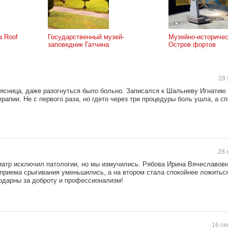
 Roof
Государственный музей-
Музейно-историчес
заповедник Гатчина
Остров фортов
28 
ясница, даже разогнуться было больно. Записался к Шальневу Игнатию 
апии. Не с первого раза, но гдето через три процедуры боль ушла, а сп
28 
едиатр исключил патологии, но мы измучились. Рябова Ирина Вячеславов
 приема срыгивания уменьшились, а на втором стала спокойнее ложитьс
годарны за доброту и профессионализм!
16 се