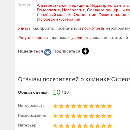
Услуги
Альтернативная медицина
,
Педиатрия
,
Центр а
Гомеопатия
,
Неврология
,
Соляные пещеры и к
Лечебный массаж
,
Остеопатия
,
Физиотерапия
,
Иглорефлексотерапия
Узнать
, как пройти, проехать или
посмотреть
мероприятия 
Актуализировать
данные и
увеличить
число посетителей
Поделиться
Подписаться
Отзывы посетителей о клинике Остео
10
Общая оценка:
/ 10
Интересность
Расположение
Интерьер