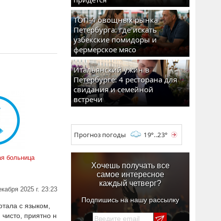
ТОП-4 овощных рынка
Петербурга: где искать
узбекские помидоры и
фермерское мясо
Итальянский ужин в
Петербурге: 4 ресторана для
свидания и семейной
встречи
Прогноз погоды
19°..23°
ая больница
Хочешь получать все
самое интересное
каждый четверг?
екабря 2025 г. 23:23
Подпишись на нашу рассылку
отала с языком,
 чисто, приятно н