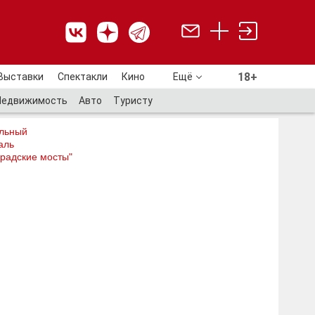
18+
Выставки
Спектакли
Кино
Ещё
18+
Недвижимость
Авто
Туристу
льный
аль
радские мосты"