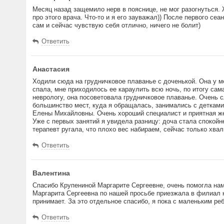
Месяц назад защемило нерв в пояснице, не мог разогнуться. 
про этого врача. Что-то и я его зауважал)) После первого се
сам и сейчас чувствую себя отлично, ничего не болит)
Ответить
Анастасия
Ходили сюда на грудничковое плаванье с доченькой. Она у м
спала, мне приходилось ее караулить всю ночь, по итогу са
неврологу, она посоветовала грудничковое плаванье. Очень 
большинство мест, куда я обращалась, занимались с детками 
Елены Михайловны. Очень хороший специалист и приятная жен
Уже с первых занятий я увидела разницу: доча стала спокойн
терапевт ругала, что плохо вес набираем, сейчас только хва
Ответить
Валентина
Спасибо Крупениной Маргарите Сергеевне, очень помогла на
Маргарита Сергеевна по нашей просьбе приезжала в филиал 
принимает. За это отдельное спасибо, я пока с маленьким ре
Ответить