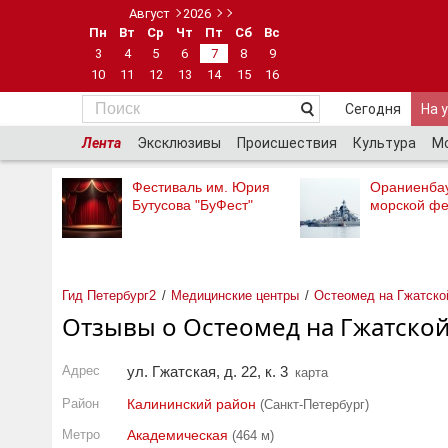
Август
2026
Пн
Вт
Ср
Чт
Пт
Сб
Вс
3
4
5
6
7
8
9
10
11
12
13
14
15
16
Сегодня
На 
Лента
Эксклюзивы
Происшествия
Культура
М
Фестиваль им. Юрия
Ораниенба
Бутусова "БуФест"
морской фе
Гид Петербург2
Медицинские центры
Остеомед на Гжатско
Отзывы о Остеомед на Гжатско
Адрес
ул. Гжатская, д. 22, к. 3
карта
Район
Калининский район
(Санкт-Петербург)
Метро
Академическая
(464 м)