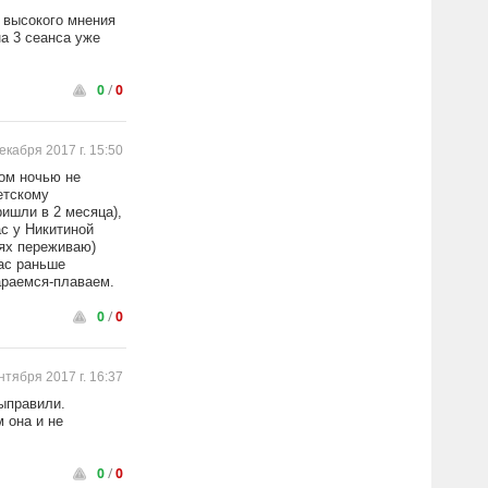
и высокого мнения
на 3 сеанса уже
0
/
0
екабря 2017 г. 15:50
ком ночью не
етскому
ишли в 2 месяца),
ас у Никитиной
иях переживаю)
нас раньше
тараемся-плаваем.
0
/
0
нтября 2017 г. 16:37
ыправили.
 она и не
0
/
0