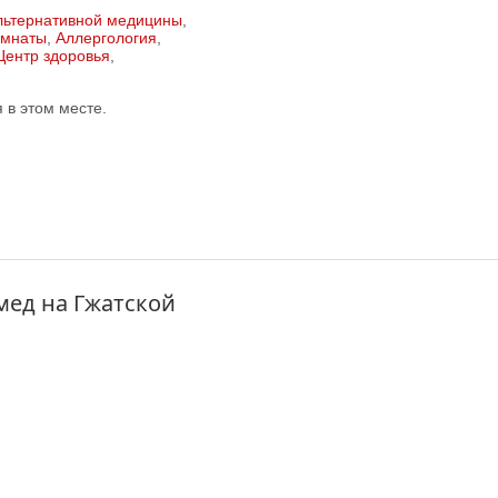
льтернативной медицины
,
омнаты
,
Аллергология
,
Центр здоровья
,
в этом месте.
мед на Гжатской