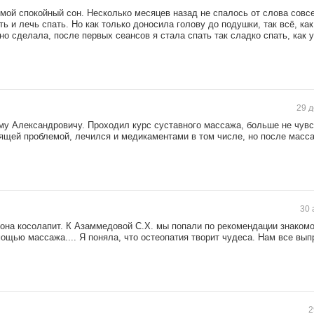
мой спокойный сон. Несколько месяцев назад не спалось от слова совс
ь и лечь спать. Но как только доносила голову до подушки, так всё, ка
но сделала, после первых сеансов я стала спать так сладко спать, как 
29 д
му Александровичу. Проходил курс суставного массажа, больше не чув
оящей проблемой, лечился и медикаментами в том числе, но после масс
30 
у она косолапит. К Азаммедовой С.Х. мы попали по рекомендации знаком
ощью массажа.... Я поняла, что остеопатия творит чудеса. Нам все вып
2