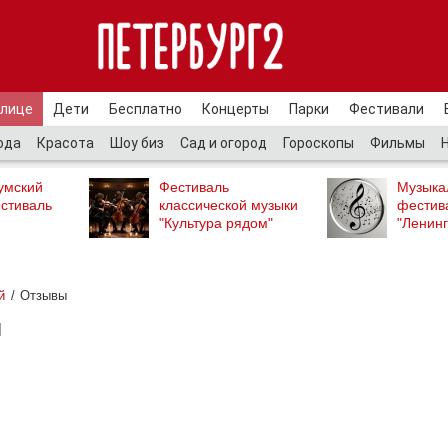
улице
Дети
Бесплатно
Концерты
Парки
Фестивали
ода
Красота
Шоу биз
Сад и огород
Гороскопы
Фильмы
умский
Фестиваль
Музыка
стиваль
классической музыки
фестив
"Культура рядом"
"Ленинг
й
Отзывы
й