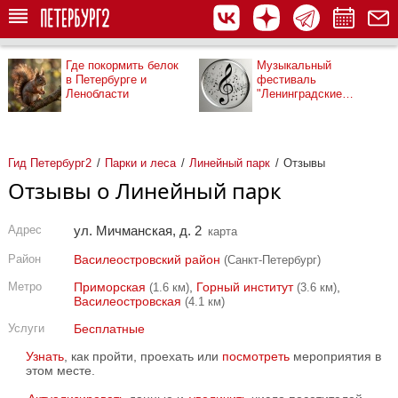
Где покормить белок
Музыкальный
в Петербурге и
фестиваль
Ленобласти
"Ленинградские
мосты"
Гид Петербург2
Парки и леса
Линейный парк
Отзывы
Отзывы о Линейный парк
Адрес
ул. Мичманская, д. 2
карта
Район
Василеостровский район
(Санкт-Петербург)
Метро
Приморская
,
Горный институт
,
(1.6 км)
(3.6 км)
Василеостровская
(4.1 км)
Услуги
Бесплатные
Узнать
, как пройти, проехать или
посмотреть
мероприятия в
этом месте.