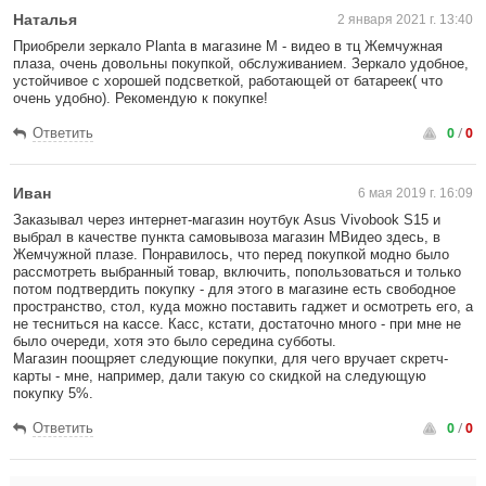
Наталья
2 января 2021 г. 13:40
Приобрели зеркало Planta в магазине М - видео в тц Жемчужная
плаза, очень довольны покупкой, обслуживанием. Зеркало удобное,
устойчивое с хорошей подсветкой, работающей от батареек( что
очень удобно). Рекомендую к покупке!
0
/
0
Ответить
Иван
6 мая 2019 г. 16:09
Заказывал через интернет-магазин ноутбук Asus Vivobook S15 и
выбрал в качестве пункта самовывоза магазин МВидео здесь, в
Жемчужной плазе. Понравилось, что перед покупкой модно было
рассмотреть выбранный товар, включить, попользоваться и только
потом подтвердить покупку - для этого в магазине есть свободное
пространство, стол, куда можно поставить гаджет и осмотреть его, а
не тесниться на кассе. Касс, кстати, достаточно много - при мне не
было очереди, хотя это было середина субботы.
Магазин поощряет следующие покупки, для чего вручает скретч-
карты - мне, например, дали такую со скидкой на следующую
покупку 5%.
0
/
0
Ответить