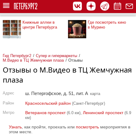
Книжные аллеи в
Где посмотреть кино
центре Петербурга
в Мурино
Гид Петербург2
Супер и гипермаркеты
М.Видео в ТЦ Жемчужная плаза
Отзывы
Отзывы о М.Видео в ТЦ Жемчужная
плаза
Адрес
ш. Петергофское, д. 51, лит. А
карта
Район
Красносельский район
(Санкт-Петербург)
Метро
Ветеранов проспект
,
Ленинский проспект
(6.0 км)
(6.9
км)
Узнать
, как пройти, проехать или
посмотреть
мероприятия в
этом месте.