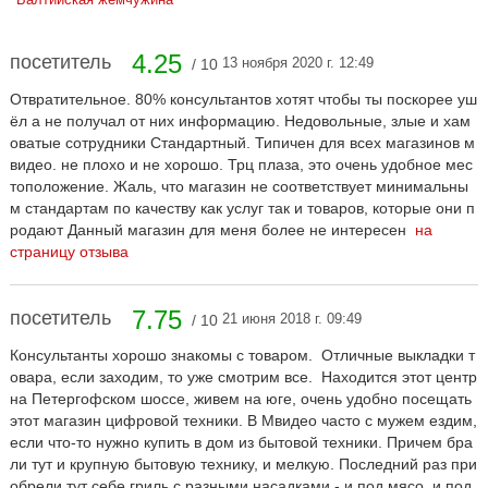
4.25
посетитель
13 ноября 2020 г. 12:49
/ 10
Отвратительное. 80% консультантов хотят чтобы ты поскорее уш
ёл а не получал от них информацию. Недовольные, злые и хам
оватые сотрудники Стандартный. Типичен для всех магазинов м
видео. не плохо и не хорошо. Трц плаза, это очень удобное мес
тоположение. Жаль, что магазин не соответствует минимальны
м стандартам по качеству как услуг так и товаров, которые они п
родают Данный магазин для меня более не интересен
на
страницу отзыва
7.75
посетитель
21 июня 2018 г. 09:49
/ 10
Консультанты хорошо знакомы с товаром. Отличные выкладки т
овара, если заходим, то уже смотрим все. Находится этот центр
на Петергофском шоссе, живем на юге, очень удобно посещать
этот магазин цифровой техники. В Мвидео часто с мужем ездим,
если что-то нужно купить в дом из бытовой техники. Причем бра
ли тут и крупную бытовую технику, и мелкую. Последний раз при
обрели тут себе гриль с разными насадками - и под мясо, и под