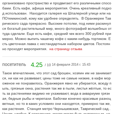
организовано пространство и продвигают его различными спосо
бами. Есть кафе, афиша мероприятия. Очень креативный подхо
д использован. Находится галерея на Шпалерной улице или на
ПОтемкинсокй, кому как удобнее определять. В Оранжерее Тав
рического сада прекрасно. Высокие потолки, под ними раскинул
ся богатый растительный мир, много фотографий волшебных от
туда сделали. Еще есть кафе, средний чек всего 300 рублей при
мерно. Можно выпить чашечку кофе с каким-нибудь тортиком. Е
сть цветочная лавка с нестандартным набором цветов. Постоян
но проходят мероприятия.
на страницу отзыва
4.25
посетитель
14 февраля 2014 г. 15:43
/ 10
Такое впечатление, что этот сад брошен, хозяин им не занимает
ся, ни как не развивает, цены тоже не самые низкие, в кафе мор
оженое не понравилось. Оранжерея явно не убирается, всюду п
ыль, грязные окна, растения так же в пыли, листья жёлтые, то ес
ть за растениями видимо не ухаживают, вода в аквариуме грязн
ая, бедные рыбы и черепахи. Бабочки конечно красивые разноц
ветные, но то в каких условиях они находятся, примерно так же,
как растения. Станция метро Чернышевская, Таврический сад..
Центр, удобно. К сожалению, место могло быть интересным, но