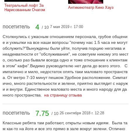
Театральный лофт За 
Антикинотеатр Кино Хауз
Нарисованным Очагом
4
посетитель
7 мая 2019 г. 17:00
/ 10
Столкнулись с ужасным отношением персонала, грубое общени
е и ухмылки на все наши вопросы "почему нас 1.5 часа не могут
обслужить?"Вынуждены были уйти, получив порцию негатива и
неадекватности от "обслуживания", не советуем никому это мест
о, сколько раз бывали всегда одно и тоже отношение к клиентам
в этом" кафе".Видимо руководителю нет дела до всего этого. С
импатично и мило, недостаток опять таки маловато пространств
а. От метро 7-10 минут пешком.Удобное расположение. Симпат
ично, много растительности и зелени, приятно выглядит с наруж
и и внутри. Единственое маловато места и много народу для да
нного пространства.
на страницу отзыва
7.75
посетитель
26 сентября 2018 г. 12:28
/ 10
Классные ребята там работают, открыты новым идеям. Была та
м как-то на йоге и все это прямо в зале вокруг зелени. Отлично