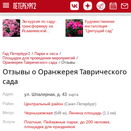
Экскурсия по саду-
Художественная
трансформеру на
инсталляция
Исаакиевской
"Цветущий сад"
площади
Гид Петербург2
Парки и леса
Площадки для проведения мероприятий
Оранжерея Таврического сада
Отзывы
Отзывы о Оранжерея Таврического
сада
Адрес
ул. Шпалерная, д. 43
карта
Район
Центральный район
(Санкт-Петербург)
Метро
Чернышевская
,
Ленина площадь
(648 м)
(1.1 км)
Услуги
Платные
,
Пейзажные парки
,
до 200 человек
,
площадка для праздников