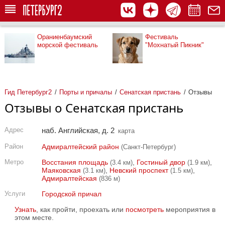
Ораниенбаумский
Фестиваль
морской фестиваль
"Мохнатый Пикник"
Гид Петербург2
Порты и причалы
Сенатская пристань
Отзывы
Отзывы о Сенатская пристань
Адрес
наб. Английская, д. 2
карта
Район
Адмиралтейский район
(Санкт-Петербург)
Метро
Восстания площадь
,
Гостиный двор
,
(3.4 км)
(1.9 км)
Маяковская
,
Невский проспект
,
(3.1 км)
(1.5 км)
Адмиралтейская
(836 м)
Услуги
Городской причал
Узнать
, как пройти, проехать или
посмотреть
мероприятия в
этом месте.