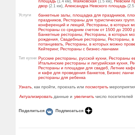
площадь
,
Маяковская
,
Невский п
(1.4 км)
(1.5 км)
двор
,
Александра Невского площадь
(2.1 км)
(2.5
Услуги
банкетные залы
,
площадка для праздников
,
пло
праздников
,
Рестораны для туристических групп
конференций и лекций
,
Рестораны, в которых м
Рестораны со средним счетом от 1500 до 2000 
Банкетные рестораны
,
Рестораны, в которых мо
рождения
,
Свадебные рестораны
,
Рестораны, в
потанцевать
,
Рестораны, в которых можно пров
Кейтеринг
,
Рестораны с бизнес-ланчами
Тип кухни
Русские рестораны, русской кухни
,
Рестораны е
Итальянские рестораны и лигурийская кухня
,
Ре
Рестораны и площадки для свадеб
,
Летние каф
и кафе для проведения банкетов
,
Бизнес ланчи
рестораны для ребенка
Узнать
, как пройти, проехать или
посмотреть
мероприятия 
Актуализировать
данные и
увеличить
число посетителей
Поделиться
Подписаться