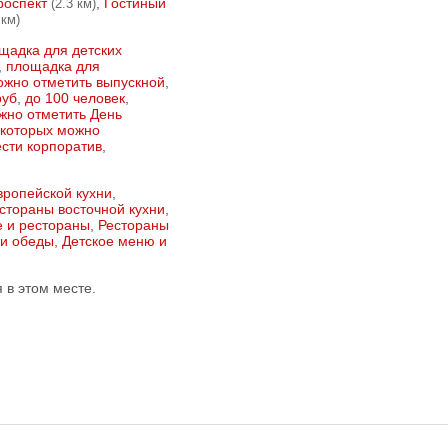
роспект
,
Гостиный
(2.3 км)
 км)
щадка для детских
,
площадка для
ожно отметить выпускной
,
руб
,
до 100 человек
,
жно отметить День
 которых можно
ести корпоратив
,
вропейской кухни
,
стораны восточной кухни
,
е и рестораны
,
Рестораны
 и обеды
,
Детское меню и
в этом месте.