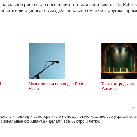
равильное решение о посещении того или иного места. На Peterbu
и посетители оценивают Амадеус по расположению и другим пара
й-
Музыкальная площадка Roof
Театр эстрады им.
Place
Райкина
31 
нальный подход и всестороннюю помощь. Было красиво всё украшено, 
ессиональные официанты - делали всё быстро и чётко.