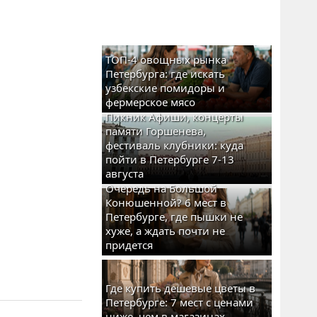
ТОП-4 овощных рынка
Петербурга: где искать
узбекские помидоры и
фермерское мясо
Пикник Афиши, концерты
памяти Горшенева,
фестиваль клубники: куда
пойти в Петербурге 7-13
августа
Очередь на Большой
Конюшенной? 6 мест в
Петербурге, где пышки не
хуже, а ждать почти не
придется
Где купить дешевые цветы в
Петербурге: 7 мест с ценами
ниже, чем в магазинах