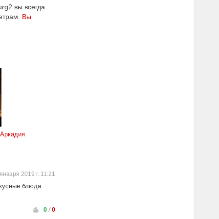
rg2 вы всегда
метрам.
Вы
 Аркадия
января 2019 г. 11:21
вкусные блюда
0
/
0