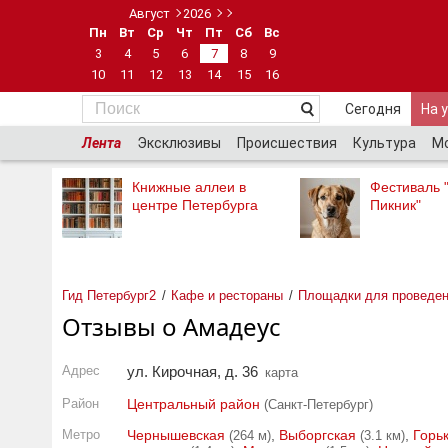
Август
2026
Пн
Вт
Ср
Чт
Пт
Сб
Вс
3
4
5
6
7
8
9
10
11
12
13
14
15
16
Сегодня
На 
Лента
Эксклюзивы
Происшествия
Культура
М
Книжные аллеи в
Фестиваль 
центре Петербурга
Пикник"
Гид Петербург2
Кафе и рестораны
Площадки для проведен
Отзывы о Амадеус
Адрес
ул. Кирочная, д. 36
карта
Район
Центральный район
(Санкт-Петербург)
Метро
Чернышевская
,
Выборгская
,
Горь
(264 м)
(3.1 км)