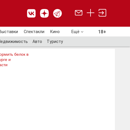
18+
Выставки
Спектакли
Кино
Ещё
18+
Недвижимость
Авто
Туристу
ормить белок в
рге и
асти