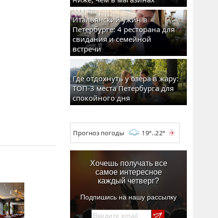
Итальянский ужин в
Петербурге: 4 ресторана для
свидания и семейной
встречи
Где отдохнуть у озера в жару:
ТОП-3 места Петербурга для
спокойного дня
Прогноз погоды
19°..22°
Хочешь получать все
самое интересное
каждый четверг?
Подпишись на нашу рассылку