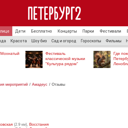
улице
Дети
Бесплатно
Концерты
Парки
Фестивали
ода
Красота
Шоу биз
Сад и огород
Гороскопы
Фильмы
"Мохнатый
Фестиваль
Где пок
классической музыки
Петербу
"Культура рядом"
Ленобл
ия мероприятий
Амадеус
Отзывы
ковская
,
Восстания
(2.9 км)