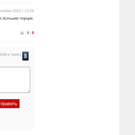
ноября 2013 г. 13:26
я,большие порции.
0
/
0
Войти через