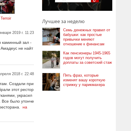
Terroir
Лучшее за неделю
Семь денежных правил от
января 2019 г. 11:23
бабушки: как простые
привычки меняют
 каминный зал -
отношение к финансам
 Амадеус не найт
Как пенсионеры 1945-1965
годов могут получить
доплаты за советский стаж
апреля 2018 г. 22:48
Пять фраз, которые
изменят вашу короткую
там. Создали при
стрижку у парикмахера
рали этот рестор
тканями, украсил
. Все было утонче
 ресторана.
на