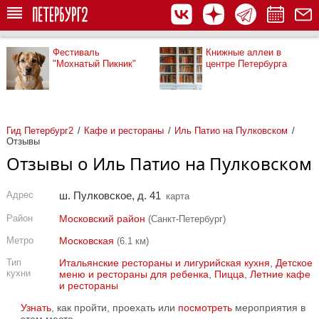
Фестиваль
Книжные аллеи в
"Мохнатый Пикник"
центре Петербурга
Гид Петербург2
Кафе и рестораны
Иль Патио на Пулковском
Отзывы
Отзывы о Иль Патио на Пулковском
Адрес
ш. Пулковское, д. 41
карта
Район
Московский район
(Санкт-Петербург)
Метро
Московская
(6.1 км)
Тип
Итальянские рестораны и лигурийская кухня
,
Детское
кухни
меню и рестораны для ребенка
,
Пицца
,
Летние кафе
и рестораны
Узнать
, как пройти, проехать или
посмотреть
мероприятия в