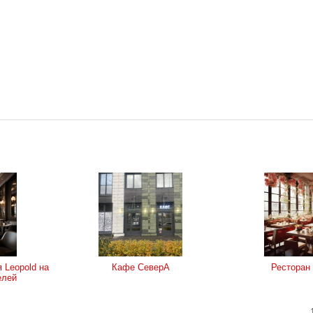
 Leopold на
Кафе СеверА
Ресторан
елей