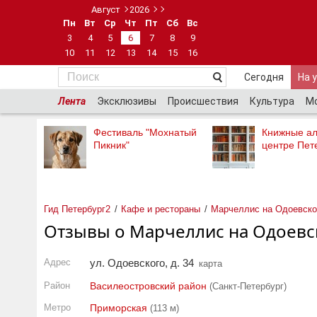
Август
2026
Пн
Вт
Ср
Чт
Пт
Сб
Вс
3
4
5
6
7
8
9
10
11
12
13
14
15
16
Сегодня
На 
Лента
Эксклюзивы
Происшествия
Культура
М
Фестиваль "Мохнатый
Книжные ал
Пикник"
центре Пет
Гид Петербург2
Кафе и рестораны
Марчеллис на Одоевско
Отзывы о Марчеллис на Одоевс
Адрес
ул. Одоевского, д. 34
карта
Район
Василеостровский район
(Санкт-Петербург)
Метро
Приморская
(113 м)