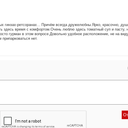
х гинзах-ретсоранах... Причём всегда дружелюбны.Ярко, красочно, душе
ть здесь время с комфортом.Очень люблю здесь томатный суп и пасту, н
росто гурман в этом вопросе.Довольно удобное расположение, не на виду
м припарковаться нет.