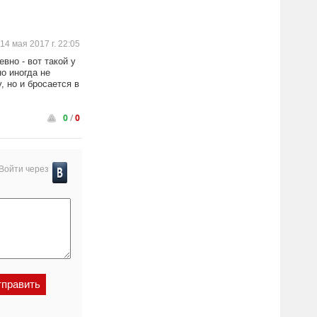
14 мая 2017 г. 22:05
вно - вот такой у
о иногда не
, но и бросается в
0
/
0
Войти через