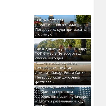
ТОП-4 места для
романтического свидания в
Петербурге: куда пригласить
любимую
Где отдохнуть у озера в жару:
ТОП-3 места Петербурга для
спокойного дня
Главные события лета в
Петербурге: "Пикник
Афиши", Garage Fest и Санкт-
Петербургский джазовый
фестиваль
Пикник Афиши x Сбер
пройдет на Елагином
острове: пять сцен, луна-парк
и десятки развлечений ждут
гостей