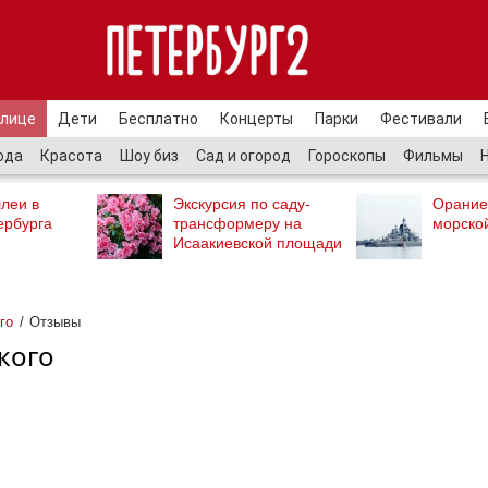
улице
Дети
Бесплатно
Концерты
Парки
Фестивали
ода
Красота
Шоу биз
Сад и огород
Гороскопы
Фильмы
леи в
Экскурсия по саду-
Орание
ербурга
трансформеру на
морско
Исаакиевской площади
го
Отзывы
кого