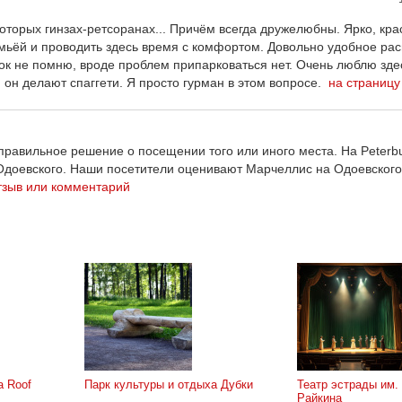
торых гинзах-ретсоранах... Причём всегда дружелюбны. Ярко, кра
семьёй и проводить здесь время с комфортом. Довольно удобное ра
овок не помню, вроде проблем припарковаться нет. Очень люблю зде
ой он делают спаггети. Я просто гурман в этом вопросе.
на страницу
равильное решение о посещении того или иного места. На Peterbu
Одоевского. Наши посетители оценивают Марчеллис на Одоевского
тзыв или комментарий
 Roof
Парк культуры и отдыха Дубки
Театр эстрады им.
Райкина