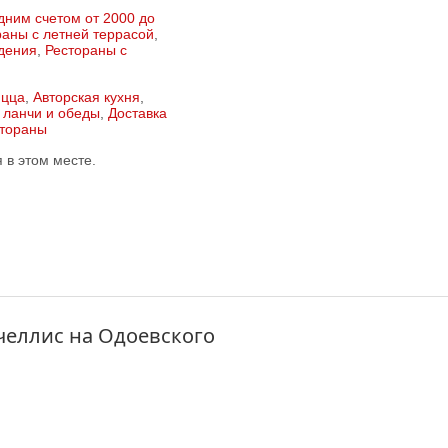
дним счетом от 2000 до
раны с летней террасой
,
ждения
,
Рестораны с
цца
,
Авторская кухня
,
 ланчи и обеды
,
Доставка
стораны
в этом месте.
челлис на Одоевского