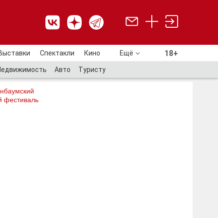
18+
Выставки
Спектакли
Кино
Ещё
18+
Недвижимость
Авто
Туристу
нбаумский
й фестиваль