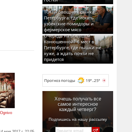
ТОП-4 овощных рынка
Петербурга: где искать
узбекские помидоры и
фермерское мясо
Очередь на Большой
Конюшенной? 6 мест в
Петербурге, где пышки не
хуже, а ждать почти не
придется
Прогноз погоды
19°..25°
Хочешь получать все
самое интересное
каждый четверг?
 Ognivo
Подпишись на нашу рассылку
14 мая 2017 г. 22:05