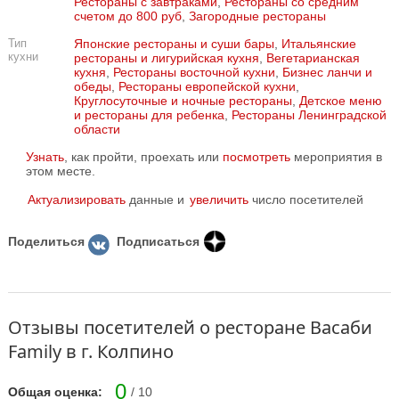
Рестораны с завтраками
,
Рестораны со средним
счетом до 800 руб
,
Загородные рестораны
Тип
Японские рестораны и суши бары
,
Итальянские
кухни
рестораны и лигурийская кухня
,
Вегетарианская
кухня
,
Рестораны восточной кухни
,
Бизнес ланчи и
обеды
,
Рестораны европейской кухни
,
Круглосуточные и ночные рестораны
,
Детское меню
и рестораны для ребенка
,
Рестораны Ленинградской
области
Узнать
, как пройти, проехать или
посмотреть
мероприятия в
этом месте.
Актуализировать
данные и
увеличить
число посетителей
Поделиться
Подписаться
Отзывы посетителей о ресторане Васаби
Family в г. Колпино
0
Общая оценка:
/ 10