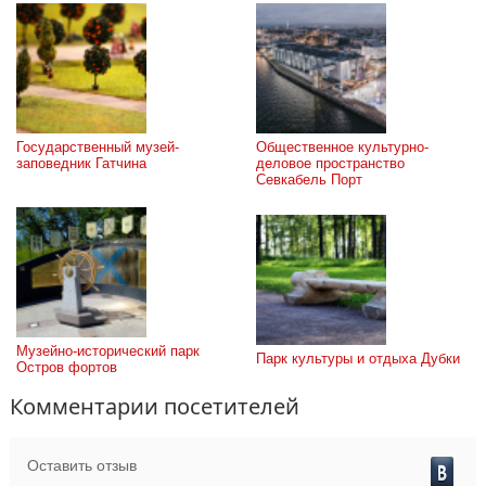
Государственный музей-
Общественное культурно-
заповедник Гатчина
деловое пространство 
Севкабель Порт
Музейно-исторический парк 
Парк культуры и отдыха Дубки
Остров фортов
Комментарии посетителей
Оставить отзыв