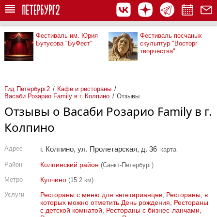
Фестиваль им. Юрия
Фестиваль песчаных
Бутусова "БуФест"
скульптур "Восторг
творчества"
Гид Петербург2
Кафе и рестораны
Васаби Розарио Family в г. Колпино
Отзывы
Отзывы о Васаби Розарио Family в г.
Колпино
Адрес
г. Колпино, ул. Пролетарская, д. 36
карта
Район
Колпинский район
(Санкт-Петербург)
Метро
Купчино
(15.2 км)
Услуги
Рестораны с меню для вегетарианцев
,
Рестораны, в
которых можно отметить День рождения
,
Рестораны
с детской комнатой
,
Рестораны с бизнес-ланчами
,