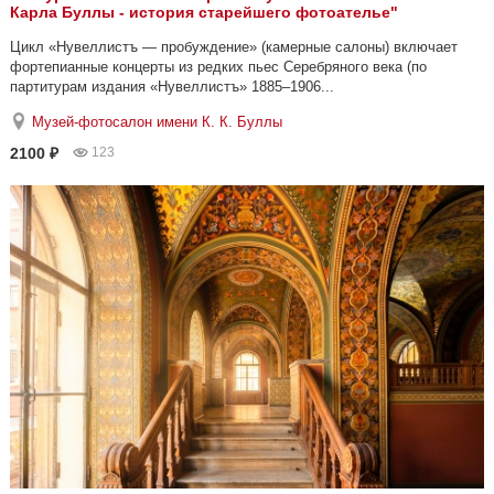
Карла Буллы - история старейшего фотоателье"
Цикл «Нувеллистъ — пробуждение» (камерные салоны) включает
фортепианные концерты из редких пьес Серебряного века (по
партитурам издания «Нувеллистъ» 1885–1906...
Музей-фотосалон имени К. К. Буллы
2100 ₽
123