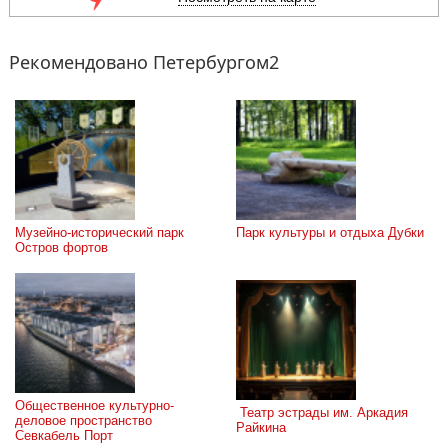
Рекомендовано Петербургом2
Музейно-исторический парк 
Парк культуры и отдыха Дубки
Остров фортов
Общественное культурно-
 Театр эстрады им. Аркадия 
деловое пространство 
Райкина
Севкабель Порт