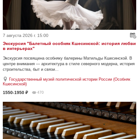
7 августа 2026 г. 15:00
Экскурсия "Балетный особняк Кшесинской: история любви
в интерьерах"
Экскурсия посвящена особняку балерины Матильды Кшесинской. В
центре внимания — архитектура в стиле северного модерна, история
строительства, быт и связи...
Государственный музей политической истории России (Особняк
Кшесинской)
1550-1950 ₽
470