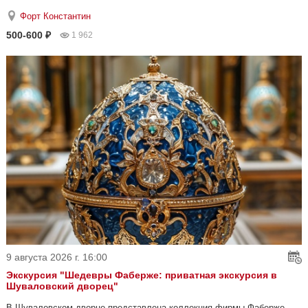
Форт Константин
500-600 ₽
1 962
9 августа 2026 г. 16:00
Экскурсия "Шедевры Фаберже: приватная экскурсия в
Шуваловский дворец"
В Шуваловском дворце представлена коллекция фирмы Фаберже —