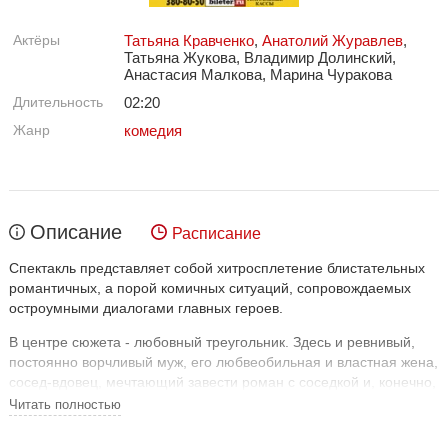
Актёры
Татьяна Кравченко
,
Анатолий Журавлев
,
Татьяна Жукова, Владимир Долинский,
Анастасия Малкова, Марина Чуракова
Длительность
02:20
Жанр
комедия
Описание
Расписание
Спектакль представляет собой хитросплетение блистательных
романтичных, а порой комичных ситуаций, сопровождаемых
остроумными диалогами главных героев.
В центре сюжета - любовный треугольник. Здесь и ревнивый,
постоянно ворчливый муж, его любвеобильная и властная жена,
сосед-вдовец, мечтающий завести роман с соседкой и, конечно,
всезнающая и всюду сующая свой нос, старая сплетница.
Читать полностью
Только тут неповторимое сочетание истинных чувств и