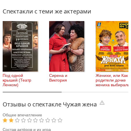
Спектакли с теми же актерами
Под одной
Сирена и
Женихи, или Как
крышей (Театр
Виктория
родители дочке
Ленком)
жениха выбирали
Отзывы о спектакле Чужая жена
Общее впечатление
Состав актёров и их игра