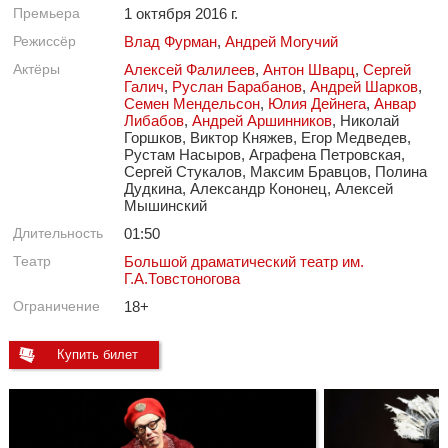
Премьера
1 октября 2016 г.
Режиссёр
Влад Фурман
,
Андрей Могучий
Актёры
Алексей Фалилеев
,
Антон Шварц
,
Сергей
Галич
,
Руслан Барабанов
,
Андрей Шарков
,
Семен Мендельсон
,
Юлия Дейнега
,
Анвар
Либабов
,
Андрей Аршинников
, Николай
Горшков, Виктор Княжев, Егор Медведев,
Рустам Насыров, Аграфена Петровская,
Сергей Стукалов, Максим Бравцов, Полина
Дудкина, Александр Кононец, Алексей
Мышинский
Длительность
01:50
Театр
Большой драматический театр им.
Г.А.Товстоногова
Ограничение
18+
Купить билет