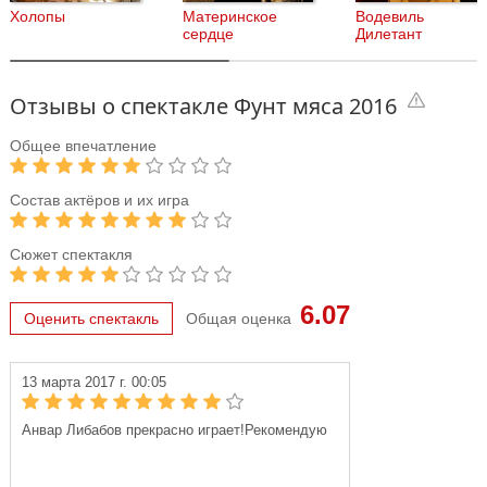
Шекспира. В роли Бальтазара выступил известный
Холопы
Материнское
Водевиль
петербургский клоун, актер театра «Лицедеи» Анвар Либабов.
сердце
Дилетант
«Фунт мяса» - это игра, участником которой может стать
каждый, потому что численность участников карнавала не
Отзывы о спектакле Фунт мяса 2016
ограничена.
Общее впечатление
Состав актёров и их игра
Сюжет спектакля
6.07
Оценить спектакль
Общая оценка
13 марта 2017 г. 00:05
Анвар Либабов прекрасно играет!Рекомендую