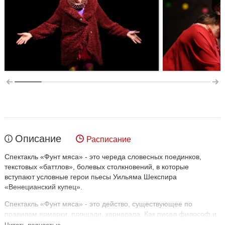
Описание
Расписание
Спектакль «Фунт мяса» - это череда словесных поединков,
текстовых «баттлов», болевых столкновений, в которые
вступают условные герои пьесы Уильяма Шекспира
«Венецианский купец».
Спектакль «Фунт мяса» - это действо, существующее по
правилам ярмарки, площади, карнавала. Как писал философ и
культуролог Михаил Бахтин, «карнавал - это смеховая жизнь