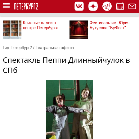
Книжные аллеи в
Фестиваль им. Юрия
центре Петербурга
Бутусова "БуФест"
Гид Петербург2
/
Театральная афиша
Спектакль Пеппи Длинныйчулок в
СПб