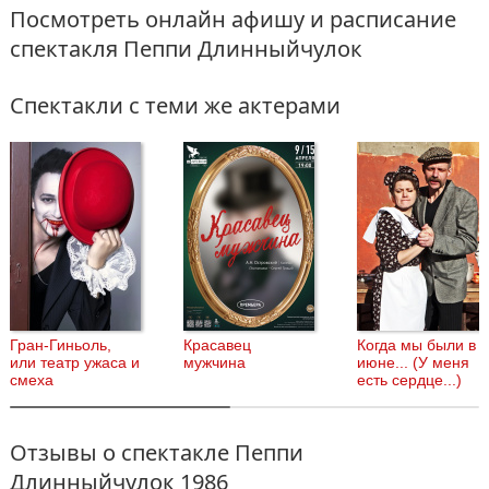
Посмотреть онлайн афишу и расписание
спектакля Пеппи Длинныйчулок
Спектакли с теми же актерами
Гран-Гиньоль,
Красавец
Когда мы были в
или театр ужаса и
мужчина
июне... (У меня
смеха
есть сердце...)
Отзывы о спектакле Пеппи
Длинныйчулок 1986