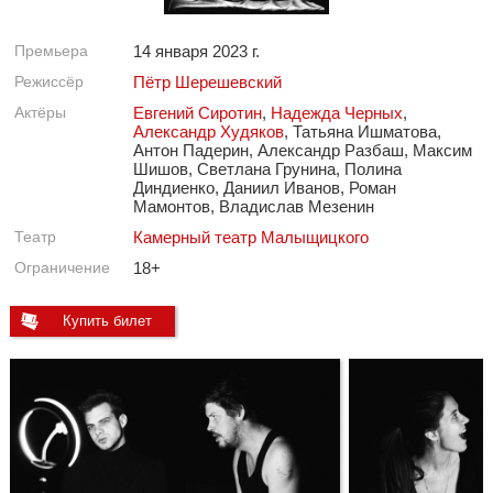
Премьера
14 января 2023 г.
Режиссёр
Пётр Шерешевский
Актёры
Евгений Сиротин
,
Надежда Черных
,
Александр Худяков
, Татьяна Ишматова,
Антон Падерин, Александр Разбаш, Максим
Шишов, Светлана Грунина, Полина
Диндиенко, Даниил Иванов, Роман
Мамонтов, Владислав Мезенин
Театр
Камерный театр Малыщицкого
Ограничение
18+
Купить билет