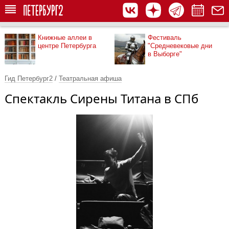
Книжные аллеи в
Фестиваль
центре Петербурга
"Средневековые дни
в Выборге"
Гид Петербург2
/
Театральная афиша
Спектакль Сирены Титана в СПб