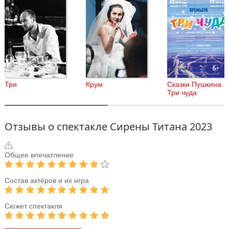
позволит играть в очень разных сочетаниях. Каждый спектакль
будет складываться по-новому, будут возникать новые,
непредсказуемые актерские дуэты, с новым содержанием
диалога.
Три
Крум
Сказки Пушкина.
Три чуда
Отзывы о спектакле Сирены Титана 2023
Общее впечатление
Состав актёров и их игра
Сюжет спектакля