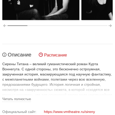
Описание
Расписание
Сирены Титана – великий гуманистический роман Курта
Воннегута. С одной стороны, это бесконечно остроумная,
закрученная история, маскирующаяся под научную фантастику,
с межпланетными войнами, полетами через всю вселенную,
предсказаниями будущего. История логичная и стройная,
несмотря на «закрученность» сюжета, в которой «сходятся все
концы с концами», что для сочинений такого рода чрезвычайная
Читать полностью
редкость. С другой стороны, это ироническая и прозрачная
притча о недопустимости любого насилия, о преступности
манипуляций, какими бы благими целями не были они
Официальный сайт:
https://www.vmtheatre.ru/sireny