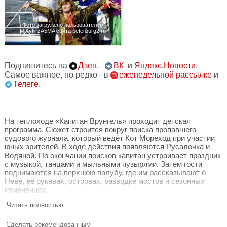
Фото загружено пользователем
MjAyN zA5MA сайта peterburg2.ru
Подпишитесь на
Дзен
,
ВК
и
Яндекс.Новости
.
Самое важное, но редко - в
еженедельной рассылке
и
Телеге.
На теплоходе «Капитан Врунгель» проходит детская
программа. Сюжет строится вокруг поиска пропавшего
судового журнала, который ведёт Кот Мореход при участии
юных зрителей. В ходе действия появляются Русалочка и
Водяной. По окончании поисков капитан устраивает праздник
с музыкой, танцами и мыльными пузырями. Затем гости
поднимаются на верхнюю палубу, где им рассказывают о
Неве, её рукавах, островах, разводке мостов и сезонных
изменениях.
.Читать полностью
За 30 минут до отправления, которое происходит от
Дворцовой набережной, дом 18, зрителей встречают
персонажи, проводят игровую экскурсию и приглашают на
Сделать рекомендованным