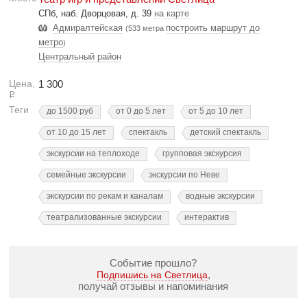
СПб, наб. Дворцовая, д. 39
на карте
Адмиралтейская
построить маршрут до
(533 метра
метро
)
Центральный район
Цена,
1 300
Р
Теги
до 1500 руб
от 0 до 5 лет
от 5 до 10 лет
от 10 до 15 лет
спектакль
детский спектакль
экскурсии на теплоходе
групповая экскурсия
семейные экскурсии
экскурсии по Неве
экскурсии по рекам и каналам
водные экскурсии
театрализованные экскурсии
интерактив
Событие прошло?
,
Подпишись на Светлица
получай отзывы и напоминания