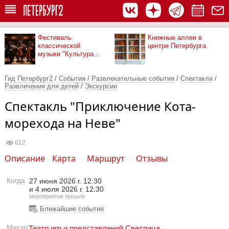
Фестиваль
Книжные аллеи в
классической
центре Петербурга
музыки "Культура
рядом"
Гид Петербург2
/
События
/
Развлекательные события
/
Спектакли
/
Развлечения для детей
/
Экскурсии
Спектакль "Приключение Кота-
морехода на Неве"
612
Описание
Карта
Маршрут
Отзывы
Когда
27 июня 2026 г. 12:30
и
4 июля 2026 г. 12:30
мероприятие прошло
Ближайшие события
Место
Театр игр и представлений Светлица