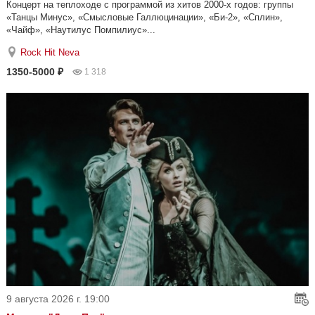
Концерт на теплоходе с программой из хитов 2000-х годов: группы
«Танцы Минус», «Смысловые Галлюцинации», «Би-2», «Сплин»,
«Чайф», «Наутилус Помпилиус»...
Rock Hit Neva
1350-5000 ₽
1 318
9 августа 2026 г. 19:00