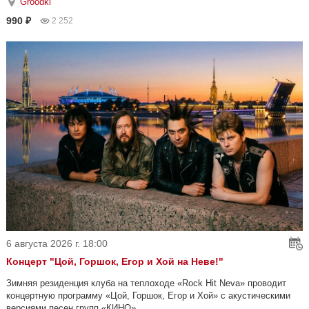
Groodki
990 ₽
2 252
6 августа 2026 г. 18:00
Концерт "Цой, Горшок, Егор и Хой на Неве!"
Зимняя резиденция клуба на теплоходе «Rock Hit Neva» проводит
концертную программу «Цой, Горшок, Егор и Хой» с акустическими
версиями песен групп «КИНО»...