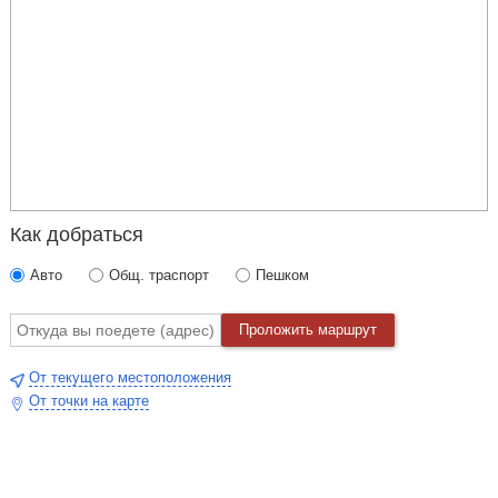
Как добраться
Авто
Общ. траспорт
Пешком
Проложить маршрут
От текущего местоположения
От точки на карте