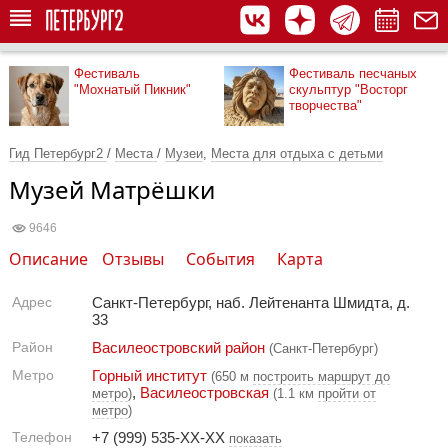
Фестиваль
Фестиваль песчаных
"Мохнатый Пикник"
скульптур "Восторг
творчества"
Гид Петербург2
/
Места
/
Музеи
,
Места для отдыха с детьми
Музей Матрёшки
9646
Описание
Отзывы
События
Карта
Адрес
Санкт-Петербург, наб. Лейтенанта Шмидта, д.
33
Район
Василеостровский район
(Санкт-Петербург)
Метро
Горный институт
(650 м
построить маршрут до
,
Василеостровская
метро
)
(1.1 км
пройти от
метро
)
Телефон
+7 (999) 535-XX-XX
показать