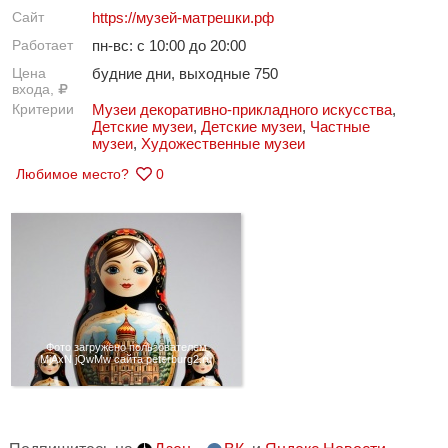
Сайт
https://музей-матрешки.рф
Работает
пн-вс: с 10:00 до 20:00
Цена
будние дни, выходные 750
входа,
Критерии
Музеи декоративно-прикладного искусства
,
Детские музеи
,
Детские музеи
,
Частные
музеи
,
Художественные музеи
Любимое место?
0
Фото загружено пользователем
MjAxN jQwMw сайта peterburg2.ru