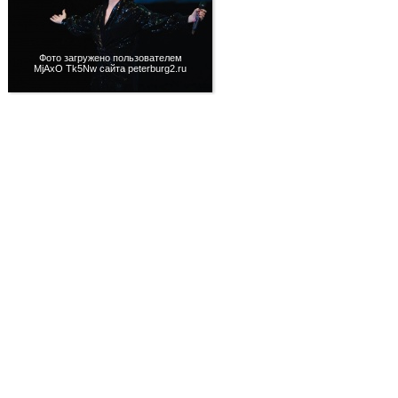
Фото загружено пользователем
MjAxO Tk5Nw сайта peterburg2.ru