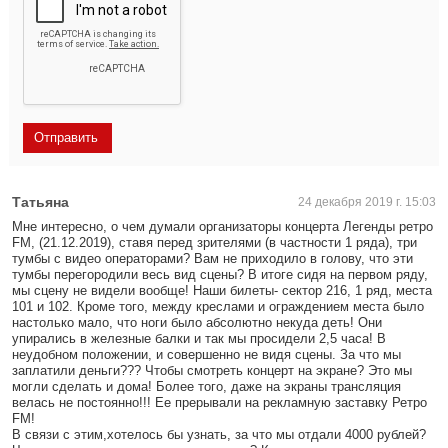
Татьяна
24 декабря 2019 г. 15:03
Мне интересно, о чем думали организаторы концерта Легенды ретро
FM, (21.12.2019), ставя перед зрителями (в частности 1 ряда), три
тумбы с видео операторами? Вам не приходило в голову, что эти
тумбы перегородили весь вид сцены? В итоге сидя на первом ряду,
мы сцену не видели вообще! Наши билеты- сектор 216, 1 ряд, места
101 и 102. Кроме того, между креслами и ограждением места было
настолько мало, что ноги было абсолютно некуда деть! Они
упирались в железные балки и так мы просидели 2,5 часа! В
неудобном положении, и совершенно не видя сцены. За что мы
заплатили деньги??? Чтобы смотреть концерт на экране? Это мы
могли сделать и дома! Более того, даже на экраны трансляция
велась не постоянно!!! Ее прерывали на рекламную заставку Ретро
FM!
В связи с этим,хотелось бы узнать, за что мы отдали 4000 рублей?