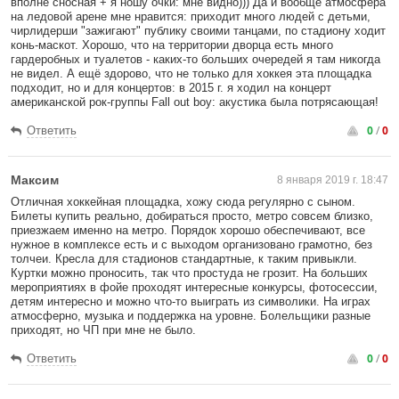
вполне сносная + я ношу очки: мне видно))) Да и вообще атмосфера
на ледовой арене мне нравится: приходит много людей с детьми,
чирлидерши "зажигают" публику своими танцами, по стадиону ходит
конь-маскот. Хорошо, что на территории дворца есть много
гардеробных и туалетов - каких-то больших очередей я там никогда
не видел. А ещё здорово, что не только для хоккея эта площадка
подходит, но и для концертов: в 2015 г. я ходил на концерт
американской рок-группы Fall out boy: акустика была потрясающая!
0
/
0
Ответить
Максим
8 января 2019 г. 18:47
Отличная хоккейная площадка, хожу сюда регулярно с сыном.
Билеты купить реально, добираться просто, метро совсем близко,
приезжаем именно на метро. Порядок хорошо обеспечивают, все
нужное в комплексе есть и с выходом организовано грамотно, без
толчеи. Кресла для стадионов стандартные, к таким привыкли.
Куртки можно проносить, так что простуда не грозит. На больших
мероприятиях в фойе проходят интересные конкурсы, фотосессии,
детям интересно и можно что-то выиграть из символики. На играх
атмосферно, музыка и поддержка на уровне. Болельщики разные
приходят, но ЧП при мне не было.
0
/
0
Ответить