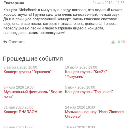
Екатерина
24 мая 2018 г. 11:56
Концерт Nickelback в минувшую среду показал, что ледовый может
хорошо звучать! Группа сделала очень качественный, чёткий звук.
Да и в принципе потрясающий концерт, очень классное световое
шоу, спели все песни, которые я знала, очень довольна! Теперь
переслушиваю песни и пересматриваю видео с концерта,
наслаждаюсь таким послевкусием!
0
/
0
Ответить
Прошедшие события
7 августа
2026 20:00
19 июля
2026 19:00
Концерт группы "Горшенев"
Концерт группы "КняZz"
"Фокусник"
8 июля
2026 19:00
5 июня
2026 20:00
Музыкальный фестиваль "Белые
Концерт группы "Горшенев"
ночи"
31 мая
2026 20:00
24 мая
2026 19:00
Концерт PHARAOH
Музыкальное шоу "Hans Zimmer’s
Universe"
23 мая
2026 18:00
16 мая
2026 18:00