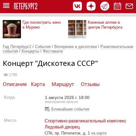
Где посмотреть кино
Книжные аллеи в
в Мурино
центре Петербурга
Гид Петербург2
/
События
/
Вечеринки и дискотеки
/
Развлекательные
события
/
Концерты
/
Фестивали
Концерт "Дискотека СССР"
1786
Описание
Карта
Маршрут
Отзывы
Когда
1 августа 2026 г. 18:00
мероприятие прошло
Ближайшие события
Место
Спортивно-развлекательный комплекс
Ледовый дворец
СПб, пр. Пятилеток, д. 1
на карте