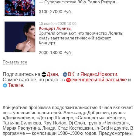
— Супердискотека 90-х Радио Рекорд...
3100-27000 Руб.
15 ноября
2026 19:00
Концерт Лолиты
Зрители отмечают, что творчество Лолиты
оказывает терапевтический эффект.
Концерт...
2000-18000 Руб.
Показать все
Подпишитесь на
Дзен
,
ВК
и
Яндекс.Новости
.
Самое важное, но редко - в
еженедельной рассылке
и
Телеге.
Концертная программа продолжительностью 4 часа включает
выступления исполнителей: Александр Добрынин, группы
«Дискомафия», «Доктор Шлягер», «Самоцветы», «Нэнси»,
Татьяна Буланова, Ray Horton, Dj Слон, группа «Чингисхан»,
Мария Распутина, Линда, Стас Костюшкин, In-Grid и другие. В
программе — композиции 1980–1990-х годов. Предусмотрены