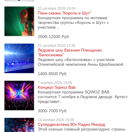
25 октября
2026 19:00
Панк-сказка "Король и Шут"
Концертная программа по мотивам
творчества группы «Король и Шут» с
участием...
2500-12000 Руб.
31 октября
2026 13:30
Ледовое шоу Евгения Плющенко
"Белоснежка"
Ледовое шоу «Белоснежка» с участием
Олимпийской чемпионки Анны Щербаковой...
1400-8500 Руб.
7 ноября
2026 19:00
Концерт Sqwoz Bab
Концертная программа SQWOZ BAB
состоится 7 ноября в Ледовом дворце. Артист
представит...
3000-7000 Руб.
14 ноября
2026 19:00
Супердискотека 90х Радио Рекорд
Этой осенью главный ретромегадэнс страны