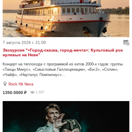
7 августа 2026 г. 21:00
Экскурсия "«Город-сказка, город-мечта»: Культовый рок
нулевых на Неве"
Концерт на теплоходе с программой из хитов 2000-х годов: группы
«Танцы Минус», «Смысловые Галлюцинации», «Би-2», «Сплин»,
«Чайф», «Наутилус Помпилиус»...
Rock Hit Neva
1350-5000 ₽
1 307