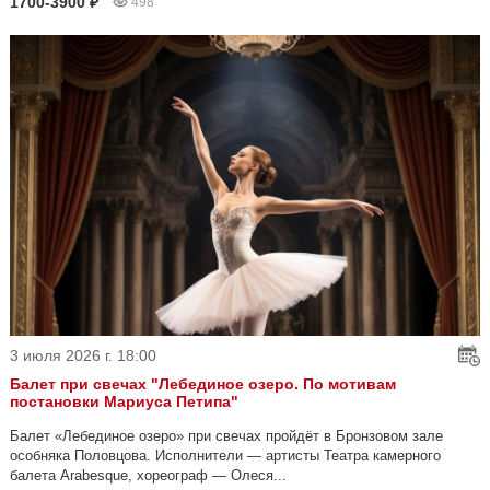
1700-3900 ₽
498
3 июля 2026 г. 18:00
Балет при свечах "Лебединое озеро. По мотивам
постановки Мариуса Петипа"
Балет «Лебединое озеро» при свечах пройдёт в Бронзовом зале
особняка Половцова. Исполнители — артисты Театра камерного
балета Arabesque, хореограф — Олеся...