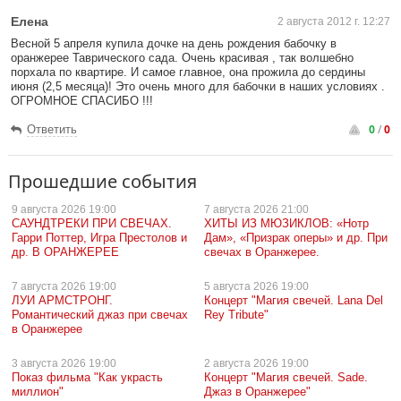
Елена
2 августа 2012 г. 12:27
Весной 5 апреля купила дочке на день рождения бабочку в
оранжерее Таврического сада. Очень красивая , так волшебно
порхала по квартире. И самое главное, она прожила до сердины
июня (2,5 месяца)! Это очень много для бабочки в наших условиях .
ОГРОМНОЕ СПАСИБО !!!
0
/
0
Ответить
Прошедшие события
9 августа
2026 19:00
7 августа
2026 21:00
САУНДТРЕКИ ПРИ СВЕЧАХ.
ХИТЫ ИЗ МЮЗИКЛОВ: «Нотр
Гарри Поттер, Игра Престолов и
Дам», «Призрак оперы» и др. При
др. В ОРАНЖЕРЕЕ
свечах в Оранжерее.
7 августа
2026 19:00
5 августа
2026 19:00
ЛУИ АРМСТРОНГ.
Концерт "Магия свечей. Lana Del
Романтический джаз при свечах
Rey Tribute"
в Оранжерее
3 августа
2026 19:00
2 августа
2026 19:00
Показ фильма "Как украсть
Концерт "Магия свечей. Sade.
миллион"
Джаз в Оранжерее"