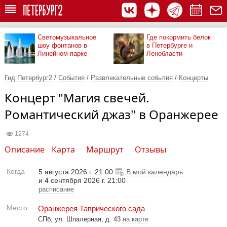
Светомузыкальное
Где покормить белок
шоу фонтанов в
в Петербурге и
Линейном парке
Ленобласти
Гид Петербург2
/
События
/
Развлекательные события
/
Концерты
Концерт "Магия свечей.
Романтический джаз" в Оранжерее
1274
Описание
Карта
Маршрут
Отзывы
Когда
5 августа 2026 г. 21:00
В мой календарь
и 4 сентября 2026 г. 21:00
расписание
Место
Оранжерея Таврического сада
СПб, ул. Шпалерная, д. 43
на карте