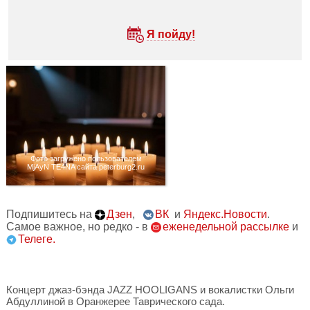
Я пойду!
Фото загружено пользователем
MjAyN TE4NA сайта peterburg2.ru
Подпишитесь на
Дзен
,
ВК
и
Яндекс.Новости
.
Самое важное, но редко - в
еженедельной рассылке
и
Телеге.
Концерт джаз-бэнда JAZZ HOOLIGANS и вокалистки Ольги
Абдуллиной в Оранжерее Таврического сада.