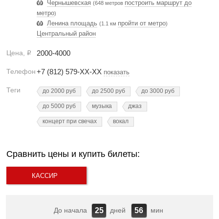
Чернышевская
построить маршрут до
(648 метров
метро
)
Ленина площадь
пройти от метро
(1.1 км
)
Центральный район
Цена,
2000-4000
Р
Телефон
+7 (812) 579-XX-XX
показать
Теги
до 2000 руб
до 2500 руб
до 3000 руб
до 5000 руб
музыка
джаз
концерт при свечах
вокал
Сравнить цены и купить билеты:
КАССИР
До начала
дней
мин
25
56