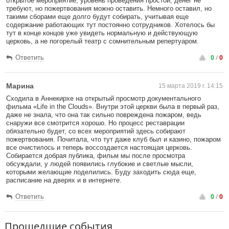
открытое мероприятие, уровень проведения простой, денег не
требуют, но пожертвования можно оставить. Немного оставил, но
такими сборами еще долго будут собирать, учитывая еще
содержание работающих тут постоянно сотрудников. Хотелось бы
тут в конце концов уже увидеть нормальную и действующую
церковь, а не погорелый театр с сомнительным репертуаром.
0
/
0
Ответить
Марина
15 марта 2019 г. 14:15
Сходила в Аннекирхе на открытый просмотр документального
фильма «Life in the Clouds». Внутри этой церкви была в первый раз,
даже не знала, что она так сильно повреждена пожаром, ведь
снаружи все смотрится хорошо. Но процесс реставрации
обязательно будет, со всех мероприятий здесь собирают
пожертвования. Почитала, что тут даже клуб был и казино, пожаром
все очистилось и теперь воссоздается настоящая церковь.
Собирается добрая публика, фильм мы после просмотра
обсуждали, у людей появились глубокие и светлые мысли,
которыми желающие поделились. Буду заходить сюда еще,
расписание на дверях и в интернете.
0
/
0
Ответить
Прошедшие события