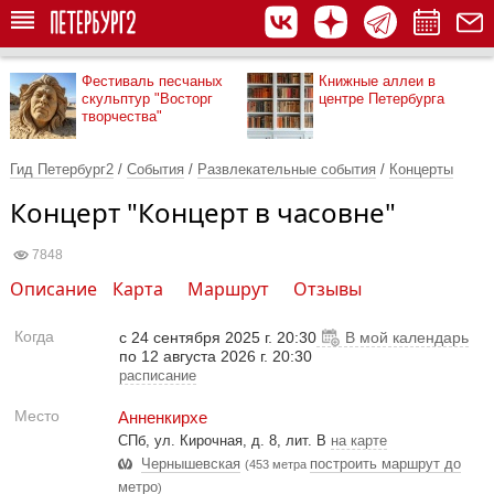
Фестиваль песчаных
Книжные аллеи в
скульптур "Восторг
центре Петербурга
творчества"
Гид Петербург2
/
События
/
Развлекательные события
/
Концерты
Концерт "Концерт в часовне"
7848
Описание
Карта
Маршрут
Отзывы
Когда
с
24 сентября 2025 г. 20:30
В мой календарь
по 12 августа 2026 г. 20:30
расписание
Место
Анненкирхе
СПб, ул. Кирочная, д. 8, лит. В
на карте
Чернышевская
построить маршрут до
(453 метра
метро
)