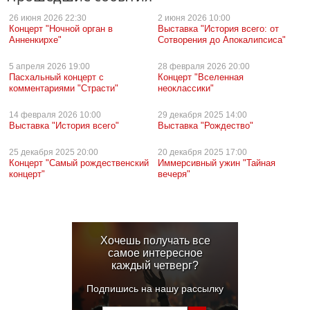
26 июня
2026 22:30
2 июня
2026 10:00
Концерт "Ночной орган в
Выставка "История всего: от
Анненкирхе"
Сотворения до Апокалипсиса"
5 апреля
2026 19:00
28 февраля
2026 20:00
Пасхальный концерт с
Концерт "Вселенная
комментариями "Страсти"
неоклассики"
14 февраля
2026 10:00
29 декабря
2025 14:00
Выставка "История всего"
Выставка "Рождество"
25 декабря
2025 20:00
20 декабря
2025 17:00
Концерт "Самый рождественский
Иммерсивный ужин "Тайная
концерт"
вечеря"
Хочешь получать все
самое интересное
каждый четверг?
Подпишись на нашу рассылку