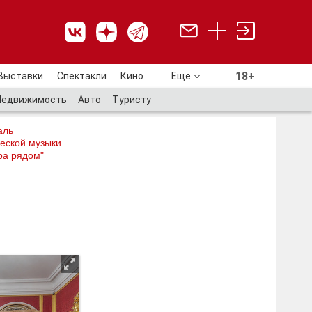
18+
Выставки
Спектакли
Кино
Ещё
18+
Недвижимость
Авто
Туристу
аль
еской музыки
ра рядом"