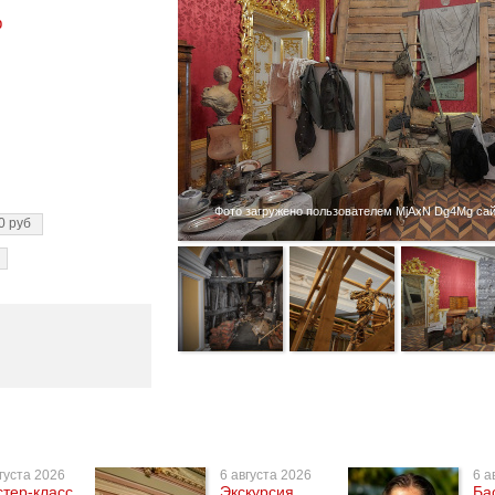
ф
Фото загружено пользователем MjAxN Dg4Mg сайт
0 руб
густа 2026
6 августа 2026
6 а
тер-класс
Экскурсия
Ба