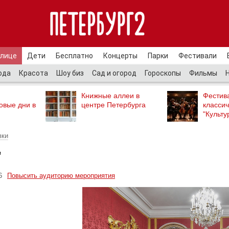
улице
Дети
Бесплатно
Концерты
Парки
Фестивали
ода
Красота
Шоу биз
Сад и огород
Гороскопы
Фильмы
Книжные аллеи в
Фестив
овые дни в
центре Петербурга
классич
"Культу
вки
"
6
Повысить аудиторию мероприятия