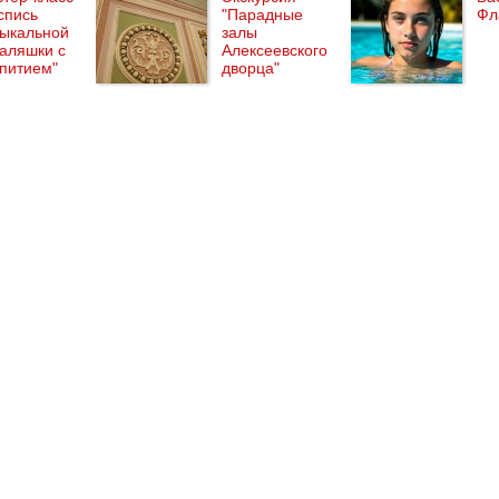
спись
"Парадные
Фл
ыкальной
залы
аляшки с
Алексеевского
питием"
дворца"