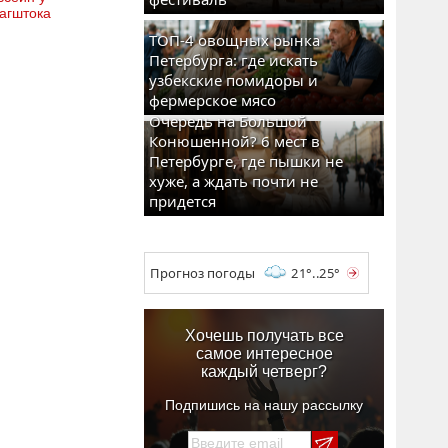
агштока
ТОП-4 овощных рынка
Петербурга: где искать
узбекские помидоры и
фермерское мясо
Очередь на Большой
Конюшенной? 6 мест в
Петербурге, где пышки не
хуже, а ждать почти не
придется
Прогноз погоды
21°..25°
Хочешь получать все
самое интересное
каждый четверг?
Подпишись на нашу рассылку