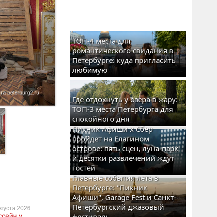
ТОП-4 места для
романтического свидания в
Петербурге: куда пригласить
любимую
а peterburg2.ru
Где отдохнуть у озера в жару:
ТОП-3 места Петербурга для
спокойного дня
Пикник Афиши x Сбер
пройдет на Елагином
острове: пять сцен, луна-парк
и десятки развлечений ждут
гостей
Главные события лета в
Петербурге: "Пикник
Афиши", Garage Fest и Санкт-
Петербургский джазовый
вгуста 2026
ссейн у
фестиваль