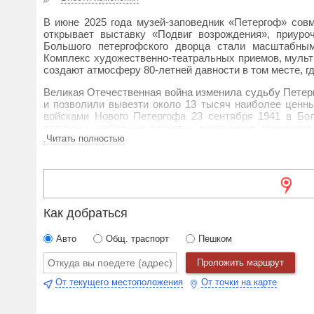
В июне 2025 года музей-заповедник «Петергоф» совм
открывает выставку «Подвиг возрождения», приур
Большого петергофского дворца стали масштабным
Комплекс художественно-театральных приемов, мульт
создают атмосферу 80-летней давности в том месте, г
Великая Отечественная война изменила судьбу Петерг
и позволили вывезти около 13 тысяч наиболее ценны
войсками Нового Петергофа 23 сентября 1941 в Бо
плафоны, наборные паркеты, деревянная золоченая
.Читать полностью
постоянным артиллерийским обстрелам. В январе 19
своей центральной части и части фасадов, всех пере
завалы, окопы, мины, траншеи и пустой постамент «Са
Когда в 1946 году вся страна еще лежала в руинах, в
Это стало символом надежды: если известный всем с
выставки станет свидетелем этих событий и увиди
Как добраться
который сегодня является визитной карточкой России.
Авто
Общ. траспорт
Пешком
Выставка соединит декорационные приемы театра и
полного эмоционального погружения. О подвиге рестав
Проложить маршрут
Возрождение Петергофа – это результат колоссальн
От текущего местоположения
От точки на карте
жителей Ленинграда. В год 80-летия Победы в Велик
новые издания, научные конференции, детские про