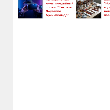
мультимедийный
"Ро
проект "Секреты
муз
Джузеппе
нев
Арчимбольдо"
чае