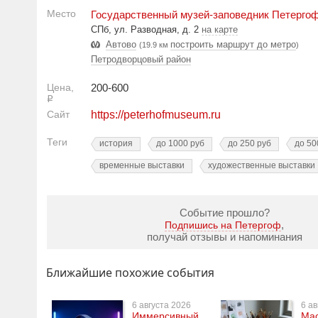
Место
Государственный музей-заповедник Петерго
СПб, ул. Разводная, д. 2
на карте
Автово
построить маршрут до метро
(19.9 км
)
Петродворцовый район
Цена,
200-600
Р
Сайт
https://peterhofmuseum.ru
Теги
история
до 1000 руб
до 250 руб
до 50
временные выставки
художественные выставки
Событие прошло?
,
Подпишись на Петергоф
получай отзывы и напоминания
Ближайшие похожие события
6 августа 2026
6 ав
Иммерсивный
Мас