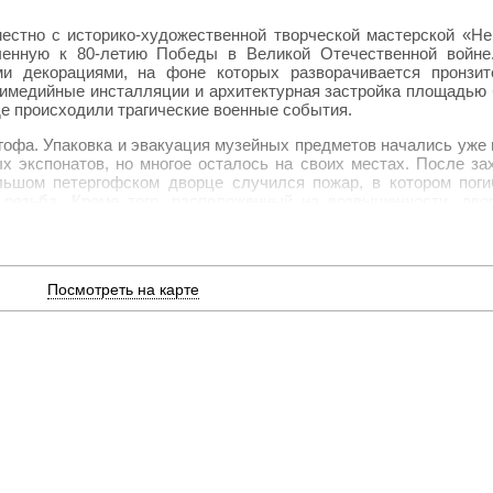
естно с историко-художественной творческой мастерской «Не
оченную к 80-летию Победы в Великой Отечественной войн
и декорациями, на фоне которых разворачивается пронзит
имедийные инсталляции и архитектурная застройка площадью б
де происходили трагические военные события.
офа. Упаковка и эвакуация музейных предметов начались уже 
х экспонатов, но многое осталось на своих местах. После за
льшом петергофском дворце случился пожар, в котором пог
 резьба. Кроме того, расположенный на возвышенности, дво
44 года после почти трех лет оккупации он был разрушен на
крытий, а также кровли. В парке вместо былого великолепия –
мсона».
Посмотреть на карте
 Нижнем парке праздновали открытие первой очереди восстанов
 детства Петергоф восстанет из руин, возродится и вся стра
т, как Петергоф вновь стал величественным дворцово-парк
 кинематографа с музейным показом предметов, давая возмо
раторов и музейных работников расскажут известные актеры.
ого труда коллектива отечественных реставраторов, музейн
ой Отечественной войне этой теме в музее-заповеднике посв
граммы, лекции, специальные проекты, а также основные с