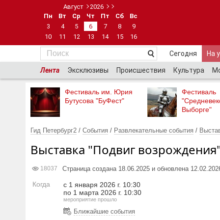
Август
2026
Пн
Вт
Ср
Чт
Пт
Сб
Вс
3
4
5
6
7
8
9
10
11
12
13
14
15
16
Сегодня
На 
Лента
Эксклюзивы
Происшествия
Культура
М
Фестиваль им. Юрия
Фестиваль
Бутусова "БуФест"
"Средневек
Выборге"
Гид Петербург2
/
События
/
Развлекательные события
/
Выста
Выставка "Подвиг возрождения
Страница создана 18.06.2025 и обновлена 12.02.202
18037
Когда
с 1 января 2026 г. 10:30
по 1 марта 2026 г. 10:30
мероприятие прошло
Ближайшие события