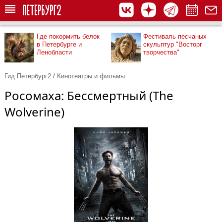
Где покормить белок
Фестиваль песчаных
в Петербурге и
скульптур "Восторг
Ленобласти
творчества"
Гид Петербург2
/
Кинотеатры и фильмы
Росомаха: Бессмертный (The
Wolverine)