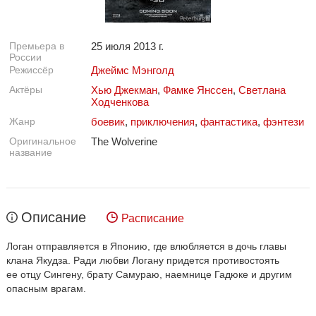
Премьера в
25 июля 2013 г.
России
Режиссёр
Джеймс Мэнголд
Актёры
Хью Джекман
,
Фамке Янссен
,
Светлана
Ходченкова
Жанр
боевик
,
приключения
,
фантастика
,
фэнтези
Оригинальное
The Wolverine
название
Описание
Расписание
Логан отправляется в Японию, где влюбляется в дочь главы
клана Якудза. Ради любви Логану придется противостоять
ее отцу Сингену, брату Самураю, наемнице Гадюке и другим
опасным врагам.