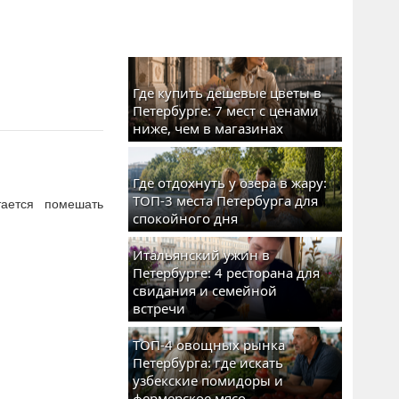
Где купить дешевые цветы в
Петербурге: 7 мест с ценами
ниже, чем в магазинах
Где отдохнуть у озера в жару:
ТОП-3 места Петербурга для
ается помешать
спокойного дня
Итальянский ужин в
Петербурге: 4 ресторана для
свидания и семейной
встречи
ТОП-4 овощных рынка
Петербурга: где искать
узбекские помидоры и
фермерское мясо