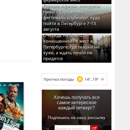
Пикник Афиши, концерты
памяти Горшенева,
фестиваль клубники: куда
пойти в Петербурге 7-13
августа
Очередь на Большой
Конюшенной? 6 мест в
Петербурге, где пышки не
хуже, а ждать почти не
придется
Прогноз погоды
14°..19°
Хочешь получать все
самое интересное
каждый четверг?
Подпишись на нашу рассылку