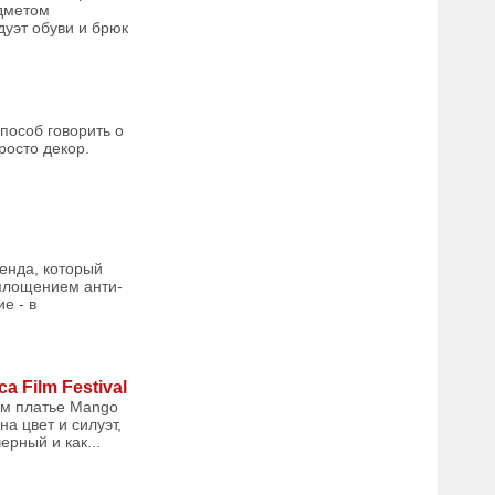
едметом
дуэт обуви и брюк
пособ говорить о
росто декор.
енда, который
оплощением анти-
е - в
 Film Festival
ем платье Mango
а цвет и силуэт,
рный и как...