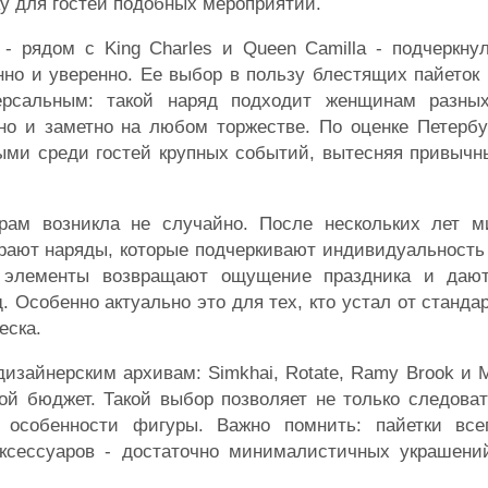
ку для гостей подобных мероприятий.
 рядом с King Charles и Queen Camilla - подчеркнул
но и уверенно. Ее выбор в пользу блестящих пайеток
ерсальным: такой наряд подходит женщинам разных
но и заметно на любом торжестве. По оценке Петербу
ыми среди гостей крупных событий, вытесняя привычн
рам возникла не случайно. После нескольких лет 
ают наряды, которые подчеркивают индивидуальность 
ти элементы возвращают ощущение праздника и даю
 Особенно актуально это для тех, кто устал от станд
еска.
изайнерским архивам: Simkhai, Rotate, Ramy Brook и Mi
ой бюджет. Такой выбор позволяет не только следоват
 особенности фигуры. Важно помнить: пайетки все
сессуаров - достаточно минималистичных украшени