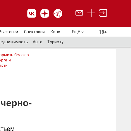
18+
Выставки
Спектакли
Кино
Ещё
18+
Недвижимость
Авто
Туристу
ормить белок в
рге и
асти
 черно-
атьем