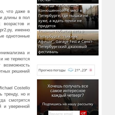
Очередь на Большой
Конюшенной? 6 мест в
о, что даже в
Петербурге, где пышки не
 и длины в пол
хуже, а ждать почти не
 возрастов и
придется
рг2.ру, именно
Главные события лета в
ые однотонные
Петербурге: "Пикник
Афиши", Garage Fest и Санкт-
Петербургский джазовый
фестиваль
минимализма и
и не теряются
т возможность
Прогноз погоды
21°..23°
артных решений
Хочешь получать все
chael Costello
самое интересное
ь тренду, но и
каждый четверг?
гда смотрятся
Подпишись на нашу рассылку
й и уверенной