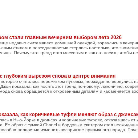
вом стали главным вечерним выбором лета 2026
 еще недавно считавшиеся домашней одеждой, ворвались в вечер
ьевым стилем и повседневностью стерлись настолько, что знамени
улицы. Почему этот тренд стал массовым и как его носить, чтобы н
 с глубоким вырезом снова в центре внимания
, которые считались пережитком нулевых, неожиданно вернулись н
Джой показала, как носить этот тренд по-новому: лаконично, совре
 мода снова обращается к откровенным деталям и как меняется во
казала, как коричневые туфли меняют образ с джинса
сь в Нью-Йорке в джинсах и коричневых туфлях, отказавшись от 
ью. Ее образ с сумкой Chanel и бордовым свитером стал неожида
 способна полностью изменить восприятие привычного наряда. Поч