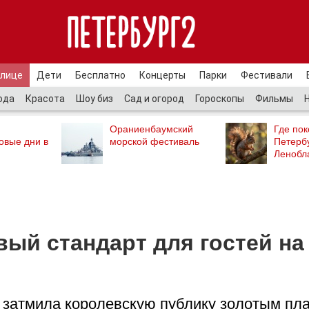
улице
Дети
Бесплатно
Концерты
Парки
Фестивали
ода
Красота
Шоу биз
Сад и огород
Гороскопы
Фильмы
Ораниенбаумский
Где пок
овые дни в
морской фестиваль
Петербу
Ленобл
ый стандарт для гостей на
и затмила королевскую публику золотым пл