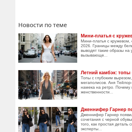
Новости по теме
Мини-платья с круже
Мини-платья с кружевом,
2026. Границы между бел
выводят такие образы на 
вызывающе...
Летний камбэк: топы
Топы с глубоким вырезом
мегаполисов. Аня Тейлор-
намека на ретро. Почему
женственности...
Дженнифер Гарнер по
Дженнифер Гарнер появила
сочетания с черной обув
того, как простая деталь
эксперты...