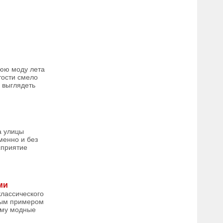
нюю моду лета
тости смело
е выглядеть
а улицы
менно и без
сприятие
ми
классического
нным примером
ему модные