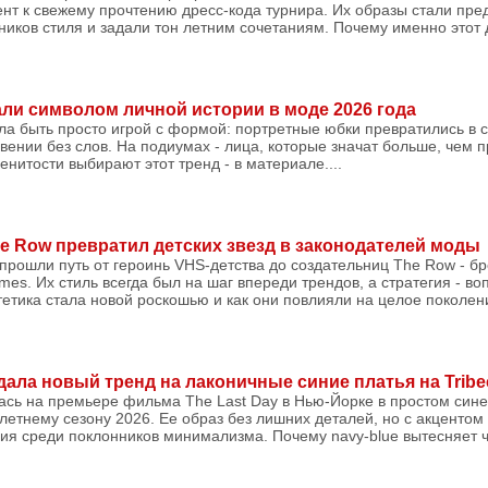
нт к свежему прочтению дресс-кода турнира. Их образы стали пр
иков стиля и задали тон летним сочетаниям. Почему именно этот 
ли символом личной истории в моде 2026 года
ла быть просто игрой с формой: портретные юбки превратились в с
овении без слов. На подиумах - лица, которые значат больше, чем п
нитости выбирают этот тренд - в материале....
he Row превратил детских звезд в законодателей моды
рошли путь от героинь VHS-детства до создательниц The Row - бр
mes. Их стиль всегда был на шаг впереди трендов, а стратегия - в
тетика стала новой роскошью и как они повлияли на целое поколени
ала новый тренд на лаконичные синие платья на Tribeca
ась на премьере фильма The Last Day в Нью-Йорке в простом син
летнему сезону 2026. Ее образ без лишних деталей, но с акцентом н
я среди поклонников минимализма. Почему navy-blue вытесняет че