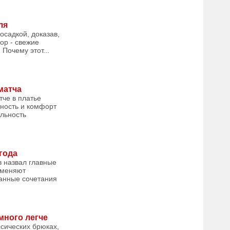
ля
осадкой, доказав,
ор - свежие
Почему этот...
матча
тче в платье
тность и комфорт
альность
года
в назвал главные
 меняют
данные сочетания
много легче
сических брюках,