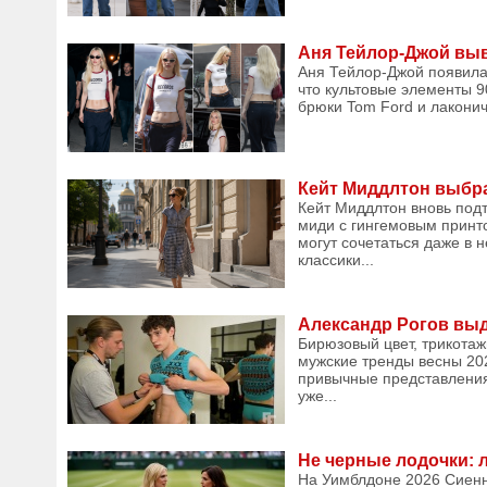
Аня Тейлор-Джой выв
Аня Тейлор-Джой появилас
что культовые элементы 90
брюки Tom Ford и лаконич
Кейт Миддлтон выбра
Кейт Миддлтон вновь подт
миди с гингемовым принто
могут сочетаться даже в 
классики...
Александр Рогов вы
Бирюзовый цвет, трикотаж
мужские тренды весны 202
привычные представления
уже...
Не черные лодочки: 
На Уимблдоне 2026 Сиенн