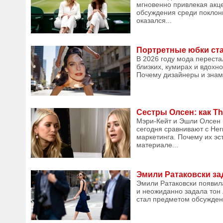
мгновенно привлекая акце
обсуждения среди поклонн
оказался...
Портретные юбки ста
В 2026 году мода переста
близких, кумирах и вдохн
Почему дизайнеры и знаме
Сестры Олсен: как T
Мэри-Кейт и Эшли Олсен п
сегодня сравнивают с Her
маркетинга. Почему их эс
материале...
Эмили Ратаковски зад
Эмили Ратаковски появил
и неожиданно задала тон 
стал предметом обсуждени