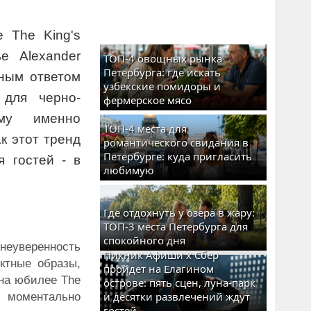
 The King's
е Alexander
ТОП-4 овощных рынка
Петербурга: где искать
ным ответом
узбекские помидоры и
 для черно-
фермерское мясо
ему именно
ТОП-4 места для
к этот тренд
романтического свидания в
Петербурге: куда пригласить
 гостей - в
любимую
Где отдохнуть у озера в жару:
ТОП-3 места Петербурга для
спокойного дня
 неуверенность
Пикник Афиши x Сбер
ктные образы,
пройдет на Елагином
на юбилее The
острове: пять сцен, луна-парк
и десятки развлечений ждут
7 моментально
гостей