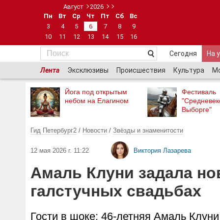
Август
2026
Пн
Вт
Ср
Чт
Пт
Сб
Вс
3
4
5
6
7
8
9
10
11
12
13
14
15
16
Сегодня
На 
Лента
Эксклюзивы
Происшествия
Культура
М
Йога под открытым
Фестиваль
небом на Елагином
"Средневек
Выборге"
Гид Петербург2
/
Новости
/
Звёзды и знаменитости
12 мая 2026 г. 11:22
Виктория Лазарева
Амаль Клуни задала нов
галстучных свадьбах
Гости в шоке: 46-летняя Амаль Клун