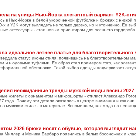
ела на улицы Нью-Йорка элегантный вариант Y2K-сти
ь в Нью-Йорке в белой укороченной футболке и брюках с низкой п
-х и Y2K могут выглядеть не только дерзко, но и утонченно. Ее выб
ные аксессуары - стал новым ориентиром для осеннего гардероба. 
ла идеальное летнее платье для благотворительного 
вердила статус иконы стиля, появившись на благотворительном ма
м и нюдовыми туфлями. Ее образ стал примером того, как элеган
неформальной обстановке. Такой выбор одежды подчеркивает акту
делил неожиданные тренды мужской моды весны 2027 
ные жилеты с орнаментом и микрошорты - стилист Александр Рого
7 года. Почему эти детали оказались в центре внимания и как они
 о мужском стиле - в материале. Вспоминаем, как мода на неожи
летом 2026 брюки носят с обувью, которая выглядит на
а Миллер и Моника Барбаро появились в белых босоножках и клас