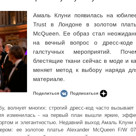
Амаль Клуни появилась на юбилее
Trust в Лондоне в золотом плать
McQueen. Ее образ стал неожидан
на вечный вопрос о дресс-коде
галстучных мероприятий. Поч
блестящие ткани сейчас в моде и ка
меняет метод к выбору наряда для
материале.
Поделиться
Подписаться
бу, волнует многих: строгий дресс-код часто вызывает
ия изменилась - на первый план вышли яркие, эффе
ортом и элегантностью. Недавний выход Амаль Клуни 
мером: ее золотое платье Alexander McQueen F/W 0