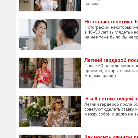
нашем...
Не только генетика:
Фотографии некоторых жен
в 40–50 лет выглядеть на
на нее тоже было бы непр
Летний гардероб пос
После 50 одежда может не
приемов, которые помогаю
модных правил...
Эти 6 летних вещей 
Летний гардероб после 50
советуют сделать ставку 
между собой и долго не в
Как носить джинсы по