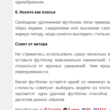
однообразным.
6. Носите как платье
Свободная удлиненная футболка легко превращ
образ кедами, сандалиями или высокими сапо
жаркую погоду, когда хочется выглядеть стильн
Совет от автора
Не стремитесь использовать сразу несколько 
оставьте футболку максимально лаконичной.
отказаться от крупных украшений. Чем про
перегруженности.
Белая футболка остается одной из немногих 
стилисты советуют выбирать модели из плотно
окупается: одна удачная футболка способна
десятков разных образов.
Читайте нас в
Google
,
Дзене
,
ВК
,
MAX
,