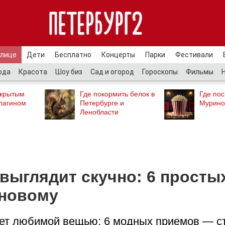
улице
Дети
Бесплатно
Концерты
Парки
Фестивали
ода
Красота
Шоу биз
Сад и огород
Гороскопы
Фильмы
ткрытым
Где покормить белок в
Где пос
лагином
Петербурге и
Мурино
Ленобласти
 выглядит скучно: 6 просты
-новому
ет любимой вещью: 6 модных приемов — с