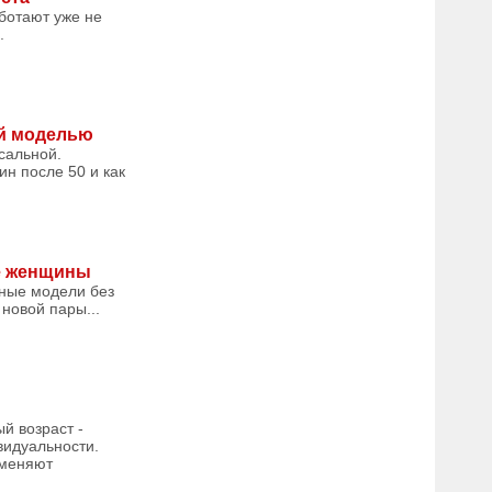
ботают уже не
.
ой моделью
сальной.
н после 50 и как
ие женщины
бные модели без
новой пары...
й возраст -
видуальности.
 меняют