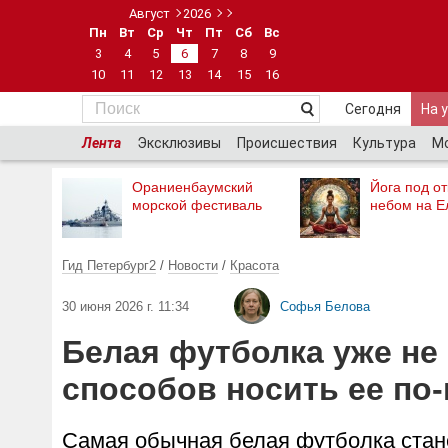
Август
2026
Пн
Вт
Ср
Чт
Пт
Сб
Вс
3
4
5
6
7
8
9
10
11
12
13
14
15
16
Сегодня
На 
Лента
Эксклюзивы
Происшествия
Культура
М
Ораниенбаумский
Йога под о
морской фестиваль
небом на Е
Гид Петербург2
/
Новости
/
Красота
30 июня 2026 г. 11:34
Софья Белова
Белая футболка уже не
способов носить ее по
Самая обычная белая футболка стан