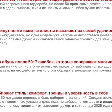
вой современного гардероба, но после 50 привычные сочетания ра
е модели выбрать, с чем их носить и каких ошибок лучше избегать..
 идут почти всем: стилисты называют их самой удачн
каждый сезон, но одна модель уже несколько лет остается универ
енно прямые джинсы считаются самой удачной покупкой для женщи
ару...
 обувь после 50: 7 ошибок, которые совершают мног
уви меняются, но это не значит, что придется выбирать только удо
ываем, на что действительно стоит обращать внимание при покупке 
ирают стиль: комфорт, тренды и уверенность в себе
50 лет давно перестала быть набором ограничений. Сегодня зрелы
 с тканями, силуэтами и деталями, не забывая о комфорте и инди
рше, почему минимализм вытесняет декор, и как тренды 2025 года