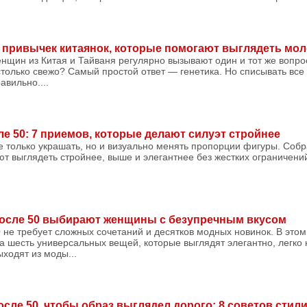
 6 привычек китаянок, которые помогают выглядеть мол
щин из Китая и Тайваня регулярно вызывают один и тот же вопрос
столько свежо? Самый простой ответ — генетика. Но списывать все
авильно....
ле 50: 7 приемов, которые делают силуэт стройнее
 только украшать, но и визуально менять пропорции фигуры. Соб
т выглядеть стройнее, выше и элегантнее без жестких ограничени
после 50 выбирают женщины с безупречным вкусом
 не требует сложных сочетаний и десятков модных новинок. В этом
на шесть универсальных вещей, которые выглядят элегантно, легко
ыходят из моды...
сле 50, чтобы образ выглядел дорого: 8 советов стил