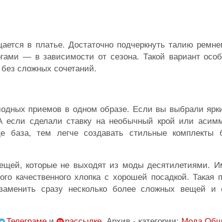
ается в платье. Достаточно подчеркнуть талию ремне
гами — в зависимости от сезона. Такой вариант особ
о без сложных сочетаний.
модных приемов в одном образе. Если вы выбрали ярк
 А если сделали ставку на необычный крой или асим
ще база, тем легче создавать стильные комплекты
вещей, которые не выходят из моды десятилетиями. И
го качественного хлопка с хорошей посадкой. Такая 
 заменить сразу несколько более сложных вещей и 
Телеграме
и
рассылке
. Архив - категории:
Мода
Общ