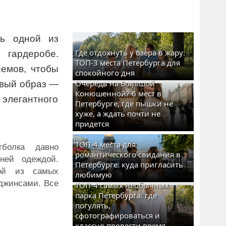
ть одной из
Где отдохнуть у озера в жару:
гардеробе.
ТОП-3 места Петербурга для
иемов, чтобы
спокойного дня
Очередь на Большой
овый образ —
Конюшенной? 6 мест в
 элегантного
Петербурге, где пышки не
хуже, а ждать почти не
придется
ТОП-4 места для
болка давно
романтического свидания в
ней одеждой.
Петербурге: куда пригласить
ой из самых
любимую
 джинсами. Все
ТОП-4 самых необычных
парка Петербурга: где
погулять,
сфотографироваться и
классно провести время