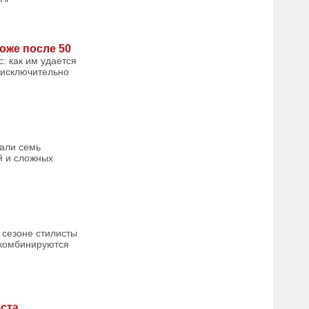
оже после 50
: как им удается
 исключительно
рали семь
й и сложных
 сезоне стилисты
 комбинируются
иста