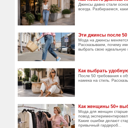
Джинсы давно стали осно
всегда. Разбираемся, каки
Эти джинсы после 50
Мода на джинсы меняется 
Рассказываем, почему им
выбрать свою идеальную п
Как выбрать удобную
После 50 требования к об
намека на стиль. Рассказ
Как женщины 50+ выб
Мода для женщин старше 
повод экспериментировать
Какие ошибки делают ста
привычный гардероб...