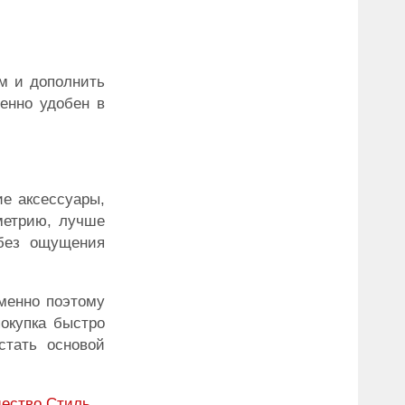
м и дополнить
енно удобен в
ие аксессуары,
метрию, лучше
 без ощущения
менно поэтому
покупка быстро
стать основой
ество
Стиль