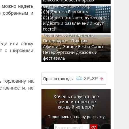
Пикник Афиши x Сбер
 можно надеть
пройдет на Елагином
ее собранным и
острове: пять сцен, луна-парк
и десятки развлечений ждут
гостей
Главные события лета в
Петербурге: "Пикник
еди или сбоку
Афиши", Garage Fest и Санкт-
ет с широкими
Петербургский джазовый
фестиваль
Прогноз погоды
21°..23°
ь горловину на
ственности, не
Хочешь получать все
самое интересное
каждый четверг?
Подпишись на нашу рассылку