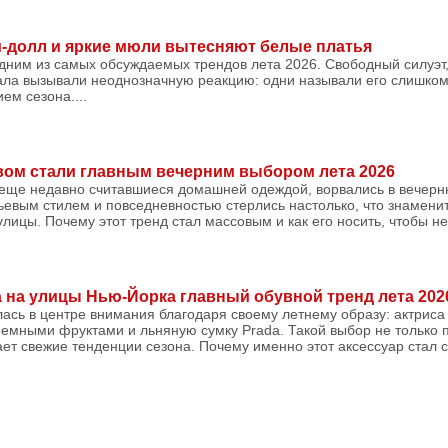
би-долл и яркие мюли вытесняют белые платья
дним из самых обсуждаемых трендов лета 2026. Свободный силуэт,
ала вызывали неоднозначную реакцию: одни называли его слишко
ем сезона....
вом стали главным вечерним выбором лета 2026
 еще недавно считавшиеся домашней одеждой, ворвались в вечер
ьевым стилем и повседневностью стерлись настолько, что знамени
улицы. Почему этот тренд стал массовым и как его носить, чтобы н
 на улицы Нью-Йорка главный обувной тренд лета 202
лась в центре внимания благодаря своему летнему образу: актрис
ъемными фруктами и льняную сумку Prada. Такой выбор не только 
жает свежие тенденции сезона. Почему именно этот аксессуар стал