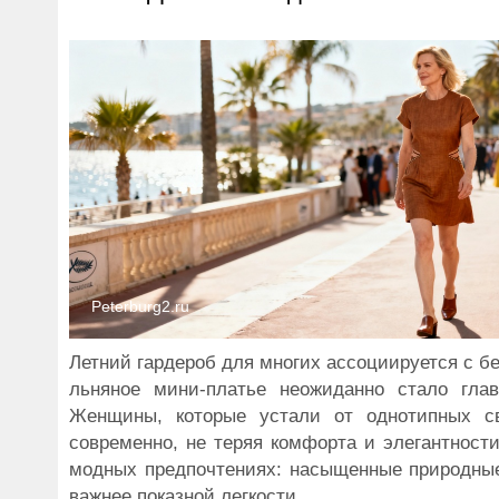
Peterburg2.ru
Летний гардероб для многих ассоциируется с б
льняное мини-платье неожиданно стало гла
Женщины, которые устали от однотипных с
современно, не теряя комфорта и элегантности
модных предпочтениях: насыщенные природные 
важнее показной легкости.