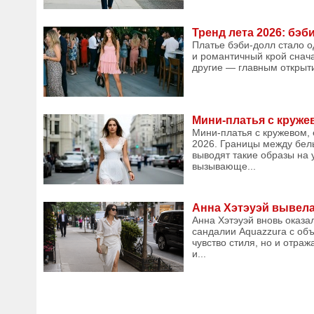
Тренд лета 2026: бэ
Платье бэби-долл стало о
и романтичный крой снач
другие — главным открыти
Мини-платья с круже
Мини-платья с кружевом,
2026. Границы между бел
выводят такие образы на 
вызывающе...
Анна Хэтэуэй вывела
Анна Хэтэуэй вновь оказа
сандалии Aquazzura с об
чувство стиля, но и отра
и...