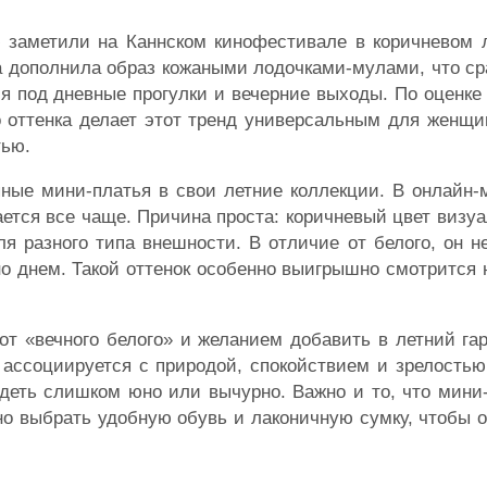
ю заметили на Каннском кинофестивале в коричневом 
а дополнила образ кожаными лодочками-мулами, что ср
я под дневные прогулки и вечерние выходы. По оценке 
о оттенка делает этот тренд универсальным для женщи
тью.
ые мини-платья в свои летние коллекции. В онлайн-м
ется все чаще. Причина проста: коричневый цвет визуа
я разного типа внешности. В отличие от белого, он н
о днем. Такой оттенок особенно выигрышно смотрится 
 от «вечного белого» и желанием добавить в летний г
ассоциируется с природой, спокойствием и зрелостью
ядеть слишком юно или вычурно. Важно и то, что мини
чно выбрать удобную обувь и лаконичную сумку, чтобы 