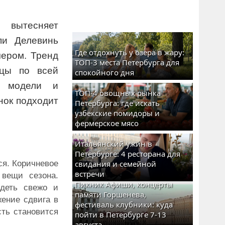
е вытесняет
пи Делевинь
Где отдохнуть у озера в жару:
чером. Тренд
ТОП-3 места Петербурга для
цы по всей
спокойного дня
е модели и
ТОП-4 овощных рынка
нок подходит
Петербурга: где искать
узбекские помидоры и
фермерское мясо
Итальянский ужин в
Петербурге: 4 ресторана для
ся. Коричневое
свидания и семейной
встречи
 вещи сезона.
Пикник Афиши, концерты
деть свежо и
памяти Горшенева,
жение сдвига в
фестиваль клубники: куда
ть становится
пойти в Петербурге 7-13
августа