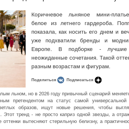
Коричневое льняное мини-плать
белое из летнего гардероба. Поп
показала, как носить его днем и ве
уже подхватили бренды и модни
Европе. В подборке - лучши
неожиданные сочетания. Такой отте
разным возрастам и фигурам.
Поделиться
Подписаться
елым льном, но в 2026 году привычный сценарий меняет
вным претендентом на статус самой универсальной
ветлых образов, ищут новые решения, чтобы выгля
. Этот тренд - не просто каприз одной звезды, а отра
оттенки вытесняют стерильную белизну, а практичнос