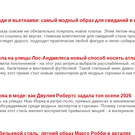
иди и вьетнамки: самый модный образ для свиданий в 
раза совсем не обязательно покупать новое платье. Этим летом м
о сошлись во вкусах: главным комплектом для свиданий стала пр
ыглядит дорого, подходит практически любой фигуре и легко собира
ла на улицы Лос-Анджелеса новый способ носить ат
вила поклонников - на этот раз актриса выбрала расслабленный, 
ми, балетками и винтажной футболкой. Такой стильный микс давно
ему этот прием стал новым ориентиром для модных горожан и как п
ва в моде: как Джулия Робертс задала тон осени 2026
ь на улицах Нью-Йорка в ретро-поло, прямых джинсах и минималис
 обсуждаемым среди модных экспертов и горожан. Почему сочетани
как этот стиль меняет восприятие привычных вещей - в материале..
бельевой стиль: летний образ Марго Робби в деталях