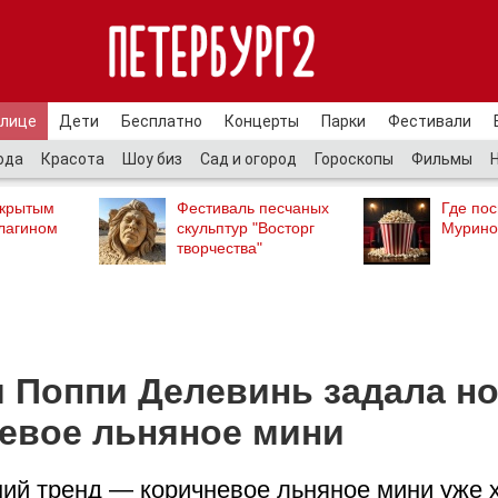
улице
Дети
Бесплатно
Концерты
Парки
Фестивали
ода
Красота
Шоу биз
Сад и огород
Гороскопы
Фильмы
ткрытым
Фестиваль песчаных
Где пос
лагином
скульптур "Восторг
Мурино
творчества"
я Поппи Делевинь задала н
невое льняное мини
ий тренд — коричневое льняное мини уже х