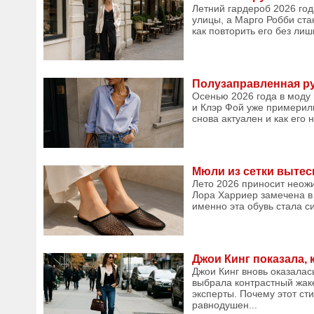
Летний гардероб 2026 го
улицы, а Марго Робби ста
как повторить его без лиш
Полузаправленная ру
Осенью 2026 года в моду
и Клэр Фой уже примерили
снова актуален и как его 
Мюли из сетки вытес
Лето 2026 приносит неожи
Лора Харриер замечена в 
именно эта обувь стала си
Джои Кинг показала, 
Джои Кинг вновь оказалас
выбрала контрастный жак
эксперты. Почему этот сти
равнодушен...