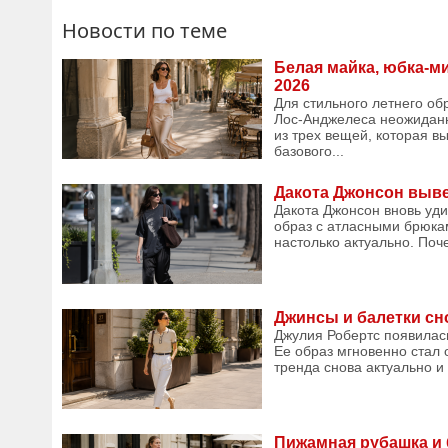
Новости по теме
Белая майка, юбка-м
2026
Для стильного летнего об
Лос-Анджелеса неожиданн
из трех вещей, которая в
базового...
Дакота Джонсон выве
Дакота Джонсон вновь уди
образ с атласными брюка
настолько актуально. Поч
Джинсы и балетки сно
Джулия Робертс появилас
Ее образ мгновенно стал
тренда снова актуально и 
Пижамная рубашка и 