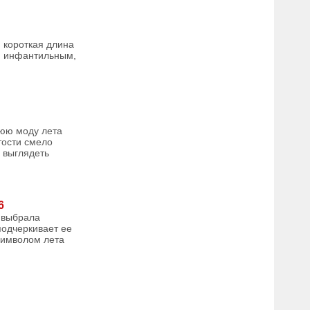
 короткая длина
м инфантильным,
нюю моду лета
тости смело
е выглядеть
6
а выбрала
подчеркивает ее
 символом лета