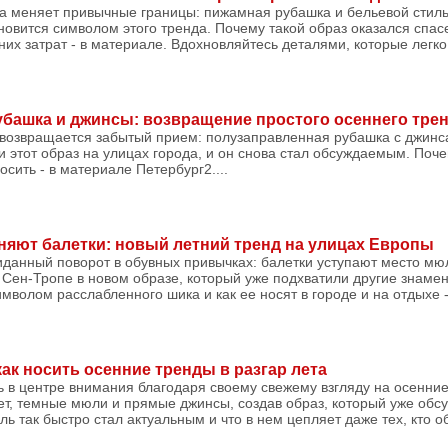
да меняет привычные границы: пижамная рубашка и бельевой стиль
новится символом этого тренда. Почему такой образ оказался спас
них затрат - в материале. Вдохновляйтесь деталями, которые легко
башка и джинсы: возвращение простого осеннего тре
 возвращается забытый прием: полузаправленная рубашка с джинс
 этот образ на улицах города, и он снова стал обсуждаемым. Поче
носить - в материале Петербург2....
няют балетки: новый летний тренд на улицах Европы
данный поворот в обувных привычках: балетки уступают место мюл
Сен-Тропе в новом образе, который уже подхватили другие знаме
мволом расслабленного шика и как ее носят в городе и на отдыхе -
как носить осенние тренды в разгар лета
ь в центре внимания благодаря своему свежему взгляду на осенние
ет, темные мюли и прямые джинсы, создав образ, который уже об
ль так быстро стал актуальным и что в нем цепляет даже тех, кто 