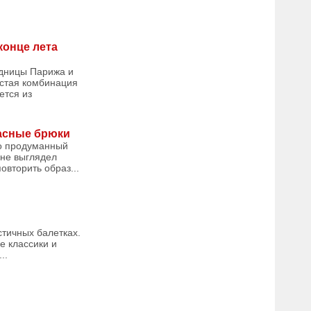
конце лета
одницы Парижа и
остая комбинация
ется из
ласные брюки
но продуманный
 не выглядел
овторить образ...
тичных балетках.
е классики и
..