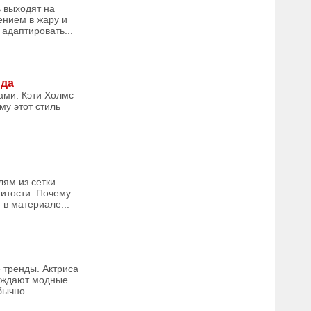
 выходят на
ением в жару и
 адаптировать...
нда
ами. Кэти Холмс
му этот стиль
ям из сетки.
нитости. Почему
 в материале...
 тренды. Актриса
суждают модные
обычно