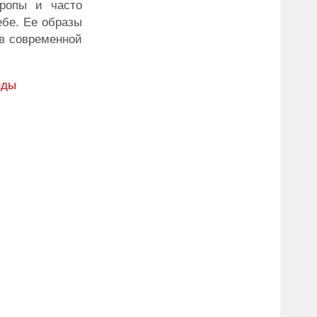
вропы и часто
ебе. Ее образы
 в современной
нды