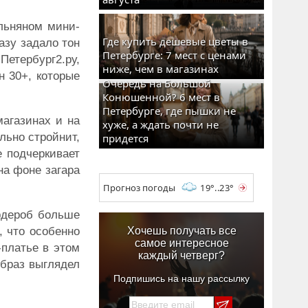
льняном мини-
Где купить дешевые цветы в
азу задало тон
Петербурге: 7 мест с ценами
Петербург2.ру,
ниже, чем в магазинах
н 30+, которые
Очередь на Большой
Конюшенной? 6 мест в
Петербурге, где пышки не
агазинах и на
хуже, а ждать почти не
льно стройнит,
придется
е подчеркивает
на фоне загара
Прогноз погоды
19°..23°
ардероб больше
, что особенно
Хочешь получать все
самое интересное
-платье в этом
каждый четверг?
образ выглядел
Подпишись на нашу рассылку