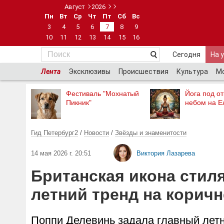
Август
2026
Пн
Вт
Ср
Чт
Пт
Сб
Вс
3
4
5
6
7
8
9
10
11
12
13
14
15
16
Сегодня
На 
Лента
Эксклюзивы
Происшествия
Культура
М
Фестиваль "Мохнатый
Йога под о
Пикник"
небом на Е
Гид Петербург2
/
Новости
/
Звёзды и знаменитости
14 мая 2026 г. 20:51
Виктория Лазарева
Британская икона стил
летний тренд на корич
Поппи Делевинь задала главный летн