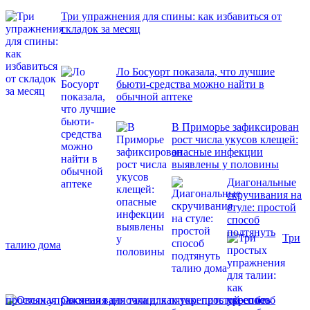
Три упражнения для спины: как избавиться от
складок за месяц
Ло Босуорт показала, что лучшие
бьюти-средства можно найти в
обычной аптеке
В Приморье зафиксирован
рост числа укусов клещей:
опасные инфекции
выявлены у половины
Диагональные
скручивания на
стуле: простой
способ
подтянуть
Три
талию дома
простых упражнения для талии: как укрепить пресс без
Овсяная ванночка для пяток: простой способ