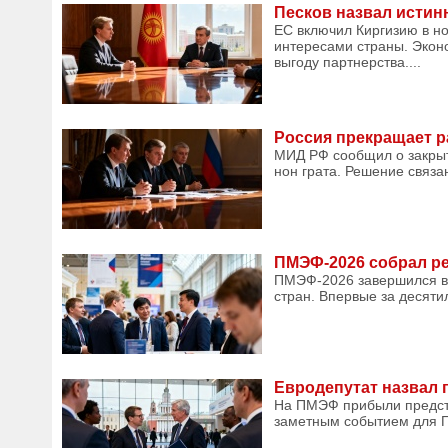
Песков назвал истин
ЕС включил Киргизию в но
интересами страны. Экон
выгоду партнерства....
Россия прекращает р
МИД РФ сообщил о закрыт
нон грата. Решение связа
ПМЭФ-2026 собрал ре
ПМЭФ-2026 завершился в 
стран. Впервые за десяти
Евродепутат назвал
На ПМЭФ прибыли предста
заметным событием для П