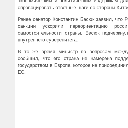
экономическим и политическим издержкам для
спровоцировать ответные шаги со стороны Китая
Ранее сенатор Константин Басюк заявил, что 
санкции ускорили переориентацию росс
самостоятельности страны. Басюк подчеркну
внутреннего суверенитета.
В то же время министр по вопросам междун
сообщил, что его страна не намерена подде
государством в Европе, которое не присоедини
ЕС.