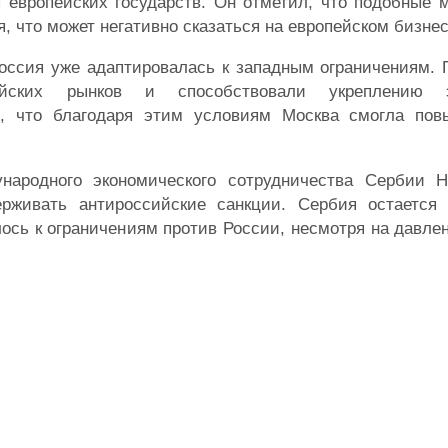
 европейских государств. Он отметил, что подобные 
, что может негативно сказаться на европейском бизнес
Россия уже адаптировалась к западным ограничениям. 
ийских рынков и способствовали укреплению э
л, что благодаря этим условиям Москва смогла пов
ародного экономического сотрудничества Сербии 
рживать антироссийские санкции. Сербия остается
лось к ограничениям против России, несмотря на давле