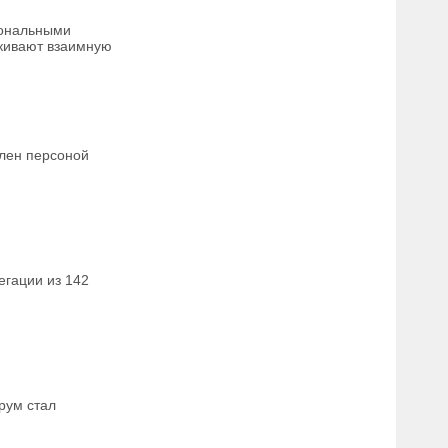
иональными
ркивают взаимную
влен персоной
егации из 142
рум стал