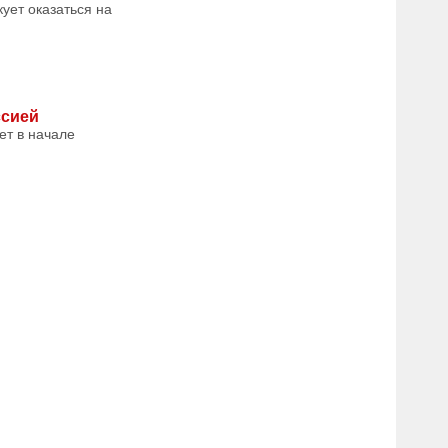
ует оказаться на
ссией
ет в начале