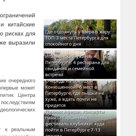
ограничений
и китайские
Где отдохнуть у озера в жару:
о рисках для
ТОП-3 места Петербурга для
уже выразили
спокойного дня
Итальянский ужин в
Петербурге: 4 ресторана для
свидания и семейной
встречи
ие очередного
Очередь на Большой
Конюшенной? 6 мест в
 впервые может
Петербурге, где пышки не
литик Центра
хуже, а ждать почти не
 последствиям
придется
деологических
Пикник Афиши, концерты
памяти Горшенева,
фестиваль клубники: куда
т к реальным
пойти в Петербурге 7-13
августа