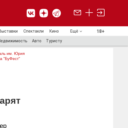
18+
Выставки
Спектакли
Кино
Ещё
18+
Недвижимость
Авто
Туристу
аль им. Юрия
а "БуФест"
дарят
мер