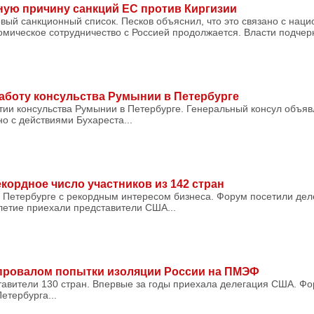
ную причину санкций ЕС против Киргизии
вый санкционный список. Песков объяснил, что это связано с нац
омическое сотрудничество с Россией продолжается. Власти подче
аботу консульства Румынии в Петербурге
ии консульства Румынии в Петербурге. Генеральный консул объя
но с действиями Бухареста...
кордное число участников из 142 стран
Петербурге с рекордным интересом бизнеса. Форум посетили дел
летие приехали представители США...
 провалом попытки изоляции России на ПМЭФ
вители 130 стран. Впервые за годы приехала делегация США. Фо
етербурга...