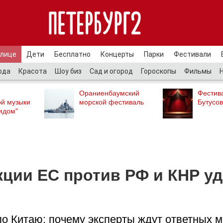
улице
Дети
Бесплатно
Концерты
Парки
Фестивали
ода
Красота
Шоу биз
Сад и огород
Гороскопы
Фильмы
Ораниенбаумский
Фестив
ой музыки
морской фестиваль
Бутусов
ядом"
кции ЕС против РФ и КНР у
по Китаю: почему эксперты ждут ответных 