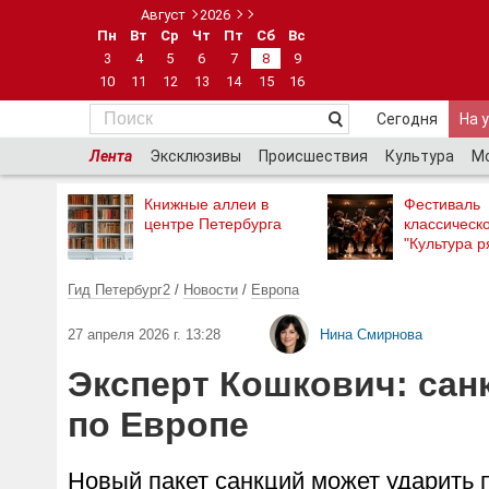
Август
2026
Пн
Вт
Ср
Чт
Пт
Сб
Вс
3
4
5
6
7
8
9
10
11
12
13
14
15
16
Сегодня
На 
Лента
Эксклюзивы
Происшествия
Культура
М
Книжные аллеи в
Фестиваль
центре Петербурга
классическ
"Культура р
Гид Петербург2
/
Новости
/
Европа
27 апреля 2026 г. 13:28
Нина Смирнова
Эксперт Кошкович: сан
по Европе
Новый пакет санкций может ударить 