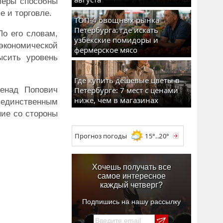
меры способны
е и торговле.
ТОП-4 овощных рынка
Петербурга: где искать
По его словам,
узбекские помидоры и
кономической
фермерское мясо
ысить уровень
Где купить дешевые цветы в
Ненад Попович
Петербурге: 7 мест с ценами
ниже, чем в магазинах
 единственным
ние со стороны
Прогноз погоды
15°..20°
Хочешь получать все
самое интересное
каждый четверг?
Подпишись на нашу рассылку