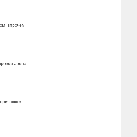
ком. впрочем
ировой арене.
торическом