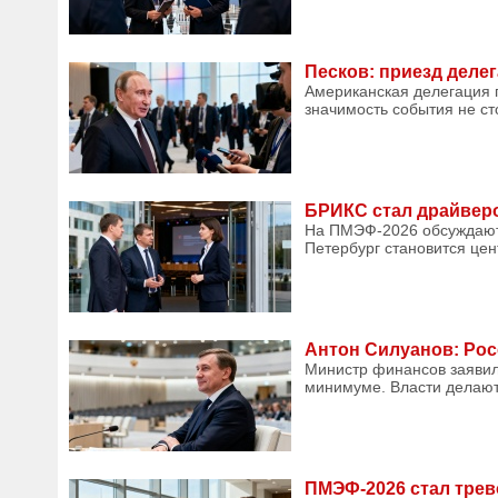
Песков: приезд деле
Американская делегация 
значимость события не ст
БРИКС стал драйвер
На ПМЭФ-2026 обсуждают 
Петербург становится цен
Антон Силуанов: Рос
Министр финансов заявил
минимуме. Власти делают 
ПМЭФ-2026 стал тре