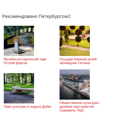
Рекомендовано Петербургом2
Музейно-исторический парк 
Государственный музей-
Остров фортов
заповедник Гатчина
Общественное культурно-
Парк культуры и отдыха Дубки
деловое пространство 
Севкабель Порт