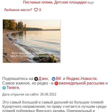
Песчаные пляжи
,
Детские площадки
еще
Любимое место?
3
Фото загружено пользователем
MjAyN Dg1MA сайта peterburg2.ru
Подпишитесь на
Дзен
,
ВК
и
Яндекс.Новости
.
Самое важное, но редко - в
еженедельной рассылке
и
Телеге.
Дата открытия на сайте: 26.06.2012
Это самый большой и самый дальний из больших пляжей
Курортного направления; по праву считается лучшим среди
пляжей побережья Финского залива. Оригинальный и