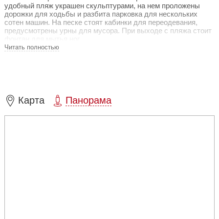
удобный пляж украшен скульптурами, на нем проложены
дорожки для ходьбы и разбита парковка для нескольких
сотен машин. На песке стоят кабинки для переодевания,
предусмотрены урны для мусора. При выходе с пляжа стоит
фонтан для мытья ног.
Читать полностью
Любителям шашлыка построили специальные площадки со
столиками, скамейками и мангалами. Открыто 10
волейбольных площадок. Соревнования по этому виду
спорта проводятся на пляже в течение всего лета.
Карта
Панорама