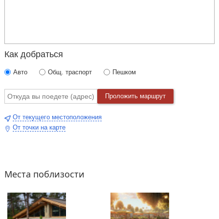
Как добраться
Авто
Общ. траспорт
Пешком
Проложить маршрут
От текущего местоположения
От точки на карте
Места поблизости