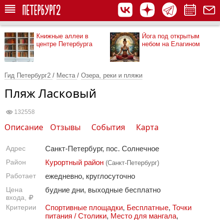
Книжные аллеи в
Йога под открытым
центре Петербурга
небом на Елагином
Гид Петербург2
/
Места
/
Озера, реки и пляжи
Пляж Ласковый
132558
Описание
Отзывы
События
Карта
Адрес
Санкт-Петербург, пос. Солнечное
Район
Курортный район
(Санкт-Петербург)
Работает
ежедневно, круглосуточно
Цена
будние дни, выходные бесплатно
входа,
Критерии
Спортивные площадки
,
Бесплатные
,
Точки
питания / Столики
,
Место для мангала
,