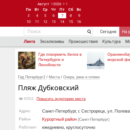
Август
2026
Пн
Вт
Ср
Чт
Пт
Сб
Вс
3
4
5
6
7
8
9
10
11
12
13
14
15
16
Сегодня
На 
Лента
Эксклюзивы
Происшествия
Культура
М
Где покормить белок в
Ораниенба
Петербурге и
морской фе
Ленобласти
Гид Петербург2
/
Места
/
Озера, реки и пляжи
Пляж Дубковский
Повысить аудиторию места
42511
Адрес
Санкт-Петербург, г. Сестрорецк, ул. Полева
Район
Курортный район
(Санкт-Петербург)
Работает
ежедневно, круглосуточно