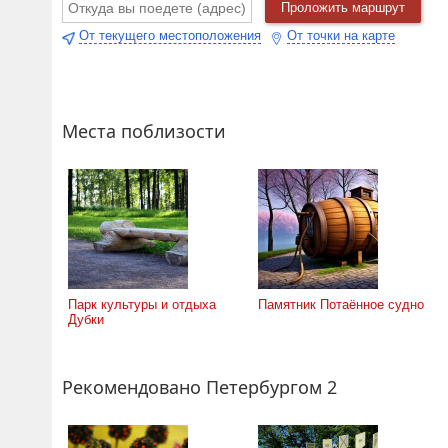
Проложить маршрут
От текущего местоположения
От точки на карте
Места поблизости
Парк культуры и отдыха
Памятник Потаённое судно
Дубки
Рекомендовано Петербургом 2