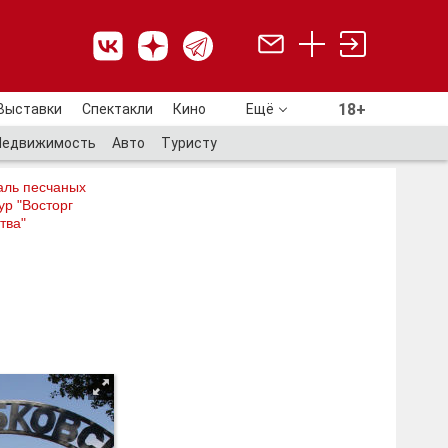
18+
Выставки
Спектакли
Кино
Ещё
18+
Недвижимость
Авто
Туристу
аль песчаных
ур "Восторг
тва"