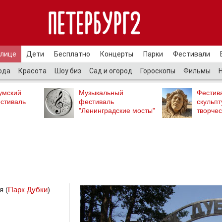
улице
Дети
Бесплатно
Концерты
Парки
Фестивали
ода
Красота
Шоу биз
Сад и огород
Гороскопы
Фильмы
умский
Музыкальный
Фестив
стиваль
фестиваль
скульпт
"Ленинградские мосты"
творчес
я (
Парк Дубки
)