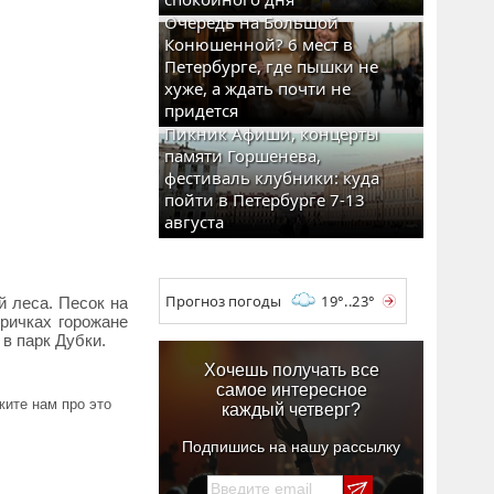
Очередь на Большой
Конюшенной? 6 мест в
Петербурге, где пышки не
хуже, а ждать почти не
придется
Пикник Афиши, концерты
памяти Горшенева,
фестиваль клубники: куда
пойти в Петербурге 7-13
августа
Прогноз погоды
19°..23°
й леса. Песок на
ричках горожане
в парк Дубки.
Хочешь получать все
самое интересное
ите нам про это
каждый четверг?
Подпишись на нашу рассылку