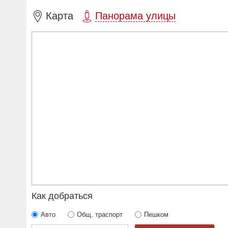
Карта
Панорама улицы
Как добраться
Авто
Общ. траспорт
Пешком