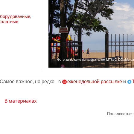
борудованные
,
сплатные
Фото загружено пользователем MTkzO DQxMg сайт
 Самое важное, но редко - в
еженедельной рассылке
и
В материалах
Пожаловаться