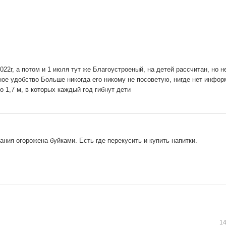
022г, а потом и 1 июля тут же Благоустроеный, на детей рассчитан, но не
ное удобство Больше никогда его никому не посоветую, нигде нет информ
о 1,7 м, в которых каждый год гибнут дети
ния огорожена буйками. Есть где перекусить и купить напитки.
14