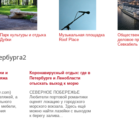
Парк культуры и отдыха
Музыкальная площадка
Обществен
Дубки
Roof Place
деловое пр
Севкабель
ербурга2
ии и
Коронавирусный отдых: где в
ляжа
Петербурге и Ленобласти
отыскать выход к морю
y.com)
СЕВЕРНОЕ ПОБЕРЕЖЬЕ
пляжей, а
Любители портовой романтики
льного
оценят локацию у городского
 мебели,
морского вокзала. Здесь ещё
ния
можно найти лазейки с выходом
к берегу залива...