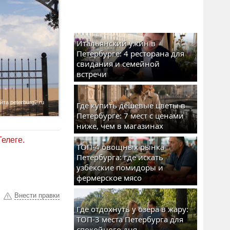
Итальянский ужин в
Петербурге: 4 ресторана для
свидания и семейной
встречи
а peterburg2.ru
Где купить дешевые цветы в
Петербурге: 7 мест с ценами
ниже, чем в магазинах
Телеге.
ТОП-4 овощных рынка
Петербурга: где искать
узбекские помидоры и
фермерское мясо
Внести правки
Где отдохнуть у озера в жару:
ТОП-3 места Петербурга для
спокойного дня