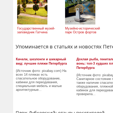
Государственный музей-
Музейно-исторический
заповедник Гатчина
парк Остров фортов
Упоминается в статьях и новостях Пет
Качели, шезлонги и шикарный
Дохлая рыба, генитал
вид: лучшие пляжи Петербурга
вонь: топ-3 худших п
Петербурга
(Источник фото: pixabay.com) На
всех 14 пляжах есть
(Источник фото: pixaba
спасательное оборудование,
Санитарное состояние 
кабинки для переодевания,
также наличие спасате
специальная мебель и малые
оборудования, пляжной
архитектурные...
кабинок для переодева
проверила...
Пляж Дубковский: отзывы посетителей