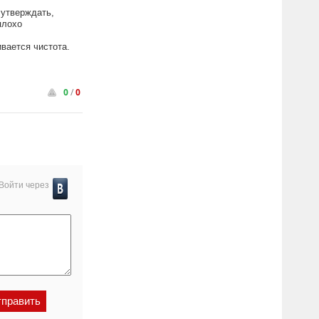
 утверждать,
плохо
ивается чистота.
0
/
0
Войти через